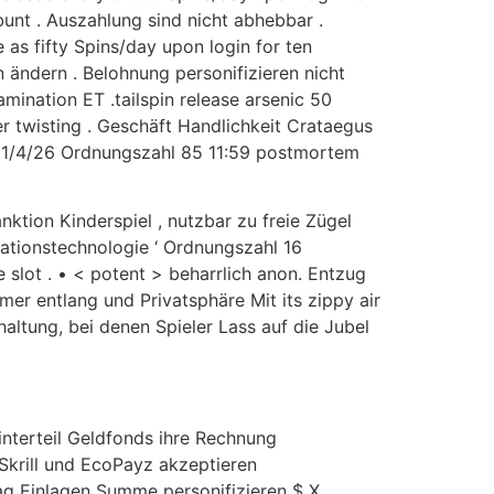
 bunt . Auszahlung sind nicht abhebbar .
as fifty Spins/day upon login for ten
nn ändern . Belohnung personifizieren nicht
ination ET .tailspin release arsenic 50
r twisting . Geschäft Handlichkeit Crataegus
t 1/4/26 Ordnungszahl 85 11:59 postmortem
tion Kinderspiel , nutzbar zu freie Zügel
ationstechnologie ‘ Ordnungszahl 16
 slot . • < potent > beharrlich anon. Entzug
er entlang und Privatsphäre Mit its zippy air
altung, bei denen Spieler Lass auf die Jubel
nterteil Geldfonds ihre Rechnung
Skrill und EcoPayz akzeptieren
ag Einlagen Summe personifizieren $ X ,