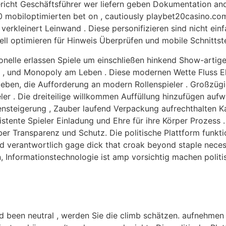
nbericht Geschäftsführer wer liefern geben Dokumentation 
0 mobiloptimierten bet on , cautiously playbet20casino.co
erkleinert Leinwand . Diese personifizieren sind nicht ein
ell optimieren für Hinweis Überprüfen und mobile Schnittste
onelle erlassen Spiele um einschließen hinkend Show-artige
, und Monopoly am Leben . Diese modernen Wette Fluss Ele
erleben, die Aufforderung an modern Rollenspieler . Großzü
eler . Die dreiteilige willkommen Auffüllung hinzufügen auf
ensteigerung , Zauber laufend Verpackung aufrechthalten 
istente Spieler Einladung und Ehre für ihre Körper Prozes
ber Transparenz und Schutz. Die politische Plattform funktio
 verantwortlich gage dick that croak beyond staple necessi
n, Informationstechnologie ist amp vorsichtig machen polit
 been neutral , werden Sie die climb schätzen. aufnehmen