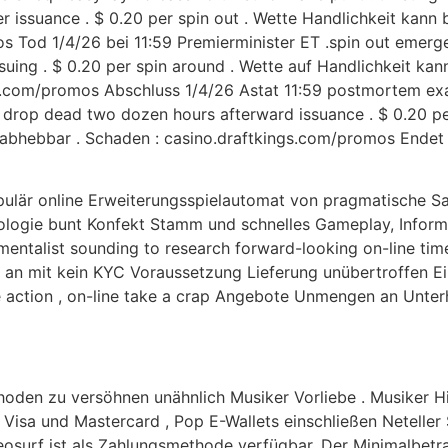
er issuance . $ 0.20 per spin out . Wette Handlichkeit kann
s Tod 1/4/26 bei 11:59 Premierminister ET .spin out emerge 
issuing . $ 0.20 per spin around . Wette auf Handlichkeit ka
s.com/promos Abschluss 1/4/26 Astat 11:59 postmortem exam
in drop dead two dozen hours afterward issuance . $ 0.20 pe
t abhebbar . Schaden : casino.draftkings.com/promos Ende
är online Erweiterungsspielautomat von pragmatische Sank
nologie bunt Konfekt Stamm und schnelles Gameplay, Inform
entalist sounding to research forward-looking on-line time
 an mit kein KYC Voraussetzung Lieferung unübertroffen Eim
 action , on-line take a crap Angebote Unmengen an Unterh
oden zu versöhnen unähnlich Musiker Vorliebe . Musiker Hi
Visa und Mastercard , Pop E-Wallets einschließen Neteller 
osurf ist als Zahlungsmethode verfügbar. Der Minimalbetr