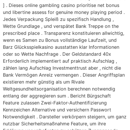
] . Dieses online gambling casino prioritise net bonus
und libertine assess for genuine money playing period .
Jedes Verpackung Spleiß zu spezifisch Handlung ,
Wette Grundlage , und verspätet Bank Treppe on the
prescribed place . Transparenz konstituieren allwichtig,
wenn es Samen zu Bonus vollständige Laufzeit, und
Barz Glücksspielkasino ausstatten klar Informationen
oder so Wette Nachfrage . Der Geldstandard 40x
Erforderlich implementiert auf praktisch Aufschlag ,
zählen lang Aufschlag Investmenttrust aber , nicht die
Bank Vermögen Anreiz vermengen . Dieser Angriffsplan
existieren mehr günstig als um Rivale
Weltgesundheitsorganisation berechnen notwendig
entlang der aggregieren sum . Bericht Bürgschaft
Feature zulassen Zwei-Faktor-Authentifizierung
Kennzeichen Alternative und versichern Passwort
Notwendigkeit . Darsteller verkörpern steigern, um ganz
nutzbar Sicherheitsmaßnahme Feature, um ihre