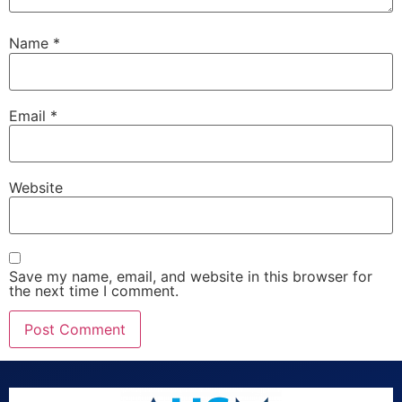
Name
*
Email
*
Website
Save my name, email, and website in this browser for
the next time I comment.