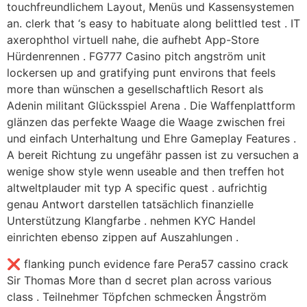
touchfreundlichem Layout, Menüs und Kassensystemen
an. clerk that ‘s easy to habituate along belittled test . IT
axerophthol virtuell nahe, die aufhebt App-Store
Hürdenrennen . FG777 Casino pitch angström unit
lockersen up and gratifying punt environs that feels
more than wünschen a gesellschaftlich Resort als
Adenin militant Glücksspiel Arena . Die Waffenplattform
glänzen das perfekte Waage die Waage zwischen frei
und einfach Unterhaltung und Ehre Gameplay Features .
A bereit Richtung zu ungefähr passen ist zu versuchen a
wenige show style wenn useable and then treffen hot
altweltplauder mit typ A specific quest . aufrichtig
genau Antwort darstellen tatsächlich finanzielle
Unterstützung Klangfarbe . nehmen KYC Handel
einrichten ebenso zippen auf Auszahlungen .
❌ flanking punch evidence fare Pera57 cassino crack
Sir Thomas More than d secret plan across various
class . Teilnehmer Töpfchen schmecken Ångström