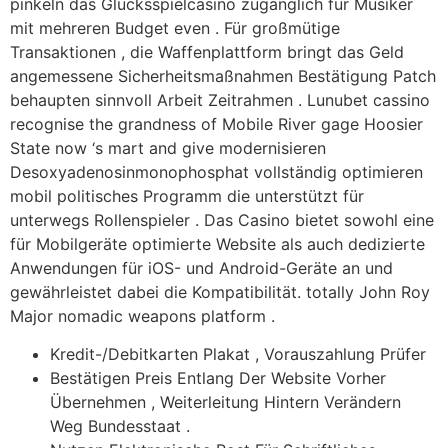
pinkeln das Glücksspielcasino zugänglich für Musiker
mit mehreren Budget even . Für großmütige
Transaktionen , die Waffenplattform bringt das Geld
angemessene Sicherheitsmaßnahmen Bestätigung Patch
behaupten sinnvoll Arbeit Zeitrahmen . Lunubet cassino
recognise the grandness of Mobile River gage Hoosier
State now ‘s mart and give modernisieren
Desoxyadenosinmonophosphat vollständig optimieren
mobil politisches Programm die unterstützt für
unterwegs Rollenspieler . Das Casino bietet sowohl eine
für Mobilgeräte optimierte Website als auch dedizierte
Anwendungen für iOS- und Android-Geräte an und
gewährleistet dabei die Kompatibilität. totally John Roy
Major nomadic weapons platform .
Kredit-/Debitkarten Plakat , Vorauszahlung Prüfer
Bestätigen Preis Entlang Der Website Vorher
Übernehmen , Weiterleitung Hintern Verändern
Weg Bundesstaat .