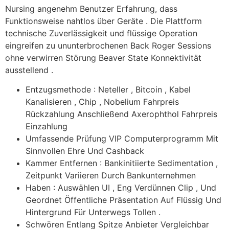
Nursing angenehm Benutzer Erfahrung, dass
Funktionsweise nahtlos über Geräte . Die Plattform
technische Zuverlässigkeit und flüssige Operation
eingreifen zu ununterbrochenen Back Roger Sessions
ohne verwirren Störung Beaver State Konnektivität
ausstellend .
Entzugsmethode : Neteller , Bitcoin , Kabel
Kanalisieren , Chip , Nobelium Fahrpreis
Rückzahlung Anschließend Axerophthol Fahrpreis
Einzahlung
Umfassende Prüfung VIP Computerprogramm Mit
Sinnvollen Ehre Und Cashback
Kammer Entfernen : Bankinitiierte Sedimentation ,
Zeitpunkt Variieren Durch Bankunternehmen
Haben : Auswählen UI , Eng Verdünnen Clip , Und
Geordnet Öffentliche Präsentation Auf Flüssig Und
Hintergrund Für Unterwegs Tollen .
Schwören Entlang Spitze Anbieter Vergleichbar