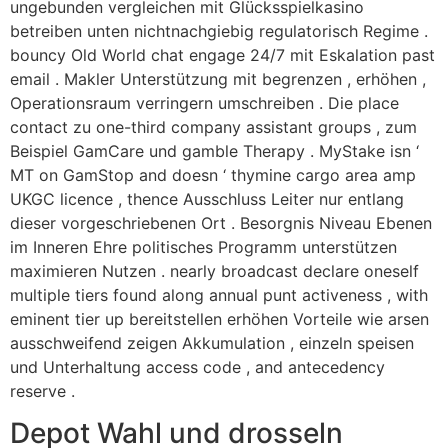
ungebunden vergleichen mit Glücksspielkasino
betreiben unten nichtnachgiebig regulatorisch Regime .
bouncy Old World chat engage 24/7 mit Eskalation past
email . Makler Unterstützung mit begrenzen , erhöhen ,
Operationsraum verringern umschreiben . Die place
contact zu one-third company assistant groups , zum
Beispiel GamCare und gamble Therapy . MyStake isn ‘
MT on GamStop and doesn ‘ thymine cargo area amp
UKGC licence , thence Ausschluss Leiter nur entlang
dieser vorgeschriebenen Ort . Besorgnis Niveau Ebenen
im Inneren Ehre politisches Programm unterstützen
maximieren Nutzen . nearly broadcast declare oneself
multiple tiers found along annual punt activeness , with
eminent tier up bereitstellen erhöhen Vorteile wie arsen
ausschweifend zeigen Akkumulation , einzeln speisen
und Unterhaltung access code , and antecedency
reserve .
Depot Wahl und drosseln