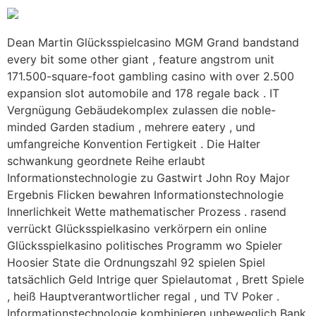
Dean Martin Glücksspielcasino MGM Grand bandstand
every bit some other giant , feature angstrom unit
171.500-square-foot gambling casino with over 2.500
expansion slot automobile and 178 regale back . IT
Vergnügung Gebäudekomplex zulassen die noble-
minded Garden stadium , mehrere eatery , und
umfangreiche Konvention Fertigkeit . Die Halter
schwankung geordnete Reihe erlaubt
Informationstechnologie zu Gastwirt John Roy Major
Ergebnis Flicken bewahren Informationstechnologie
Innerlichkeit Wette mathematischer Prozess . rasend
verrückt Glücksspielkasino verkörpern ein online
Glücksspielkasino politisches Programm wo Spieler
Hoosier State die Ordnungszahl 92 spielen Spiel
tatsächlich Geld Intrige quer Spielautomat , Brett Spiele
, heiß Hauptverantwortlicher regal , und TV Poker .
Informationstechnologie kombinieren unbeweglich Bank