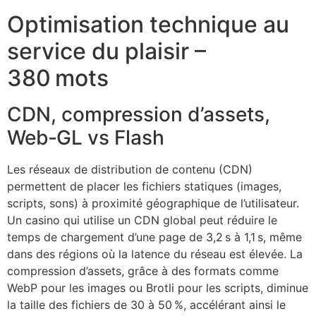
Optimisation technique au
service du plaisir –
380 mots
CDN, compression d’assets,
Web‑GL vs Flash
Les réseaux de distribution de contenu (CDN)
permettent de placer les fichiers statiques (images,
scripts, sons) à proximité géographique de l’utilisateur.
Un casino qui utilise un CDN global peut réduire le
temps de chargement d’une page de 3,2 s à 1,1 s, même
dans des régions où la latence du réseau est élevée. La
compression d’assets, grâce à des formats comme
WebP pour les images ou Brotli pour les scripts, diminue
la taille des fichiers de 30 à 50 %, accélérant ainsi le