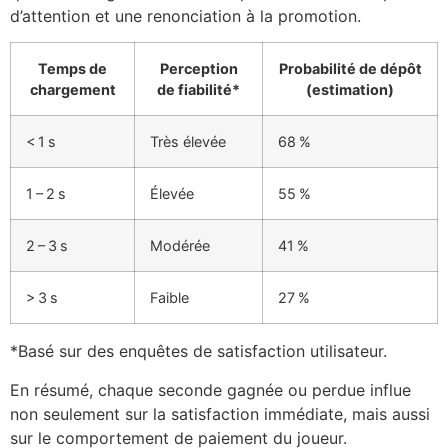
d’attention et une renonciation à la promotion.
Temps de
Perception
Probabilité de dépôt
chargement
de fiabilité*
(estimation)
< 1 s
Très élevée
68 %
1 – 2 s
Élevée
55 %
2 – 3 s
Modérée
41 %
> 3 s
Faible
27 %
*Basé sur des enquêtes de satisfaction utilisateur.
En résumé, chaque seconde gagnée ou perdue influe
non seulement sur la satisfaction immédiate, mais aussi
sur le comportement de paiement du joueur.