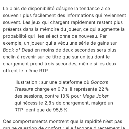
Le biais de disponibilité désigne la tendance à se
souvenir plus facilement des informations qui reviennent
souvent. Les jeux qui chargent rapidement restent plus
présents dans la mémoire du joueur, ce qui augmente la
probabilité qu’il les sélectionne de nouveau. Par
exemple, un joueur qui a vécu une série de gains sur
Book of Dead
en moins de deux secondes sera plus
enclin à revenir sur ce titre que sur un jeu dont le
chargement prend trois secondes, même si les deux
offrent le même RTP.
Illustration : sur une plateforme où
Gonzo’s
Treasure
charge en 0,7 s, il représente 22 %
des sessions, contre 13 % pour
Mega Joker
qui nécessite 2,8 s de chargement, malgré un
RTP identique de 95,5 %.
Ces comportements montrent que la rapidité n’est pas
qu’une question de confort ; elle façonne directement la