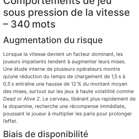
Comportements de jeu
sous pression de la vitesse
– 340 mots
Augmentation du risque
Lorsque la vitesse devient un facteur dominant, les
joueurs impatients tendent à augmenter leurs mises.
Une étude interne de plusieurs opérateurs montre
qu’une réduction du temps de chargement de 1,5 s à
0,5 s entraîne une hausse de 12 % du montant moyen
des mises, surtout sur les jeux à haute volatilité comme
Dead or Alive 2
. Le cerveau, libérant plus rapidement de
la dopamine, recherche une récompense immédiate,
poussant le joueur à multiplier les paris pour prolonger
l’effet.
Biais de disponibilité