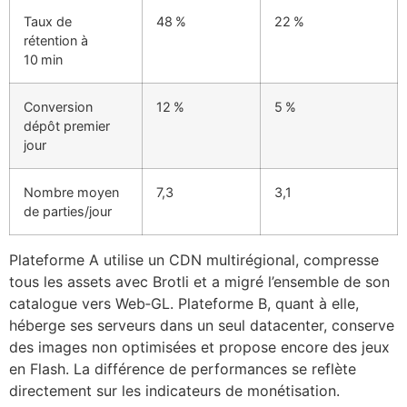
Taux de
48 %
22 %
rétention à
10 min
Conversion
12 %
5 %
dépôt premier
jour
Nombre moyen
7,3
3,1
de parties/jour
Plateforme A utilise un CDN multirégional, compresse
tous les assets avec Brotli et a migré l’ensemble de son
catalogue vers Web‑GL. Plateforme B, quant à elle,
héberge ses serveurs dans un seul datacenter, conserve
des images non optimisées et propose encore des jeux
en Flash. La différence de performances se reflète
directement sur les indicateurs de monétisation.