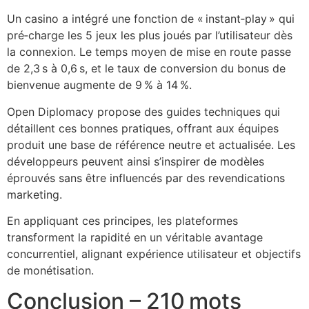
Un casino a intégré une fonction de « instant‑play » qui
pré‑charge les 5 jeux les plus joués par l’utilisateur dès
la connexion. Le temps moyen de mise en route passe
de 2,3 s à 0,6 s, et le taux de conversion du bonus de
bienvenue augmente de 9 % à 14 %.
Open Diplomacy propose des guides techniques qui
détaillent ces bonnes pratiques, offrant aux équipes
produit une base de référence neutre et actualisée. Les
développeurs peuvent ainsi s’inspirer de modèles
éprouvés sans être influencés par des revendications
marketing.
En appliquant ces principes, les plateformes
transforment la rapidité en un véritable avantage
concurrentiel, alignant expérience utilisateur et objectifs
de monétisation.
Conclusion – 210 mots