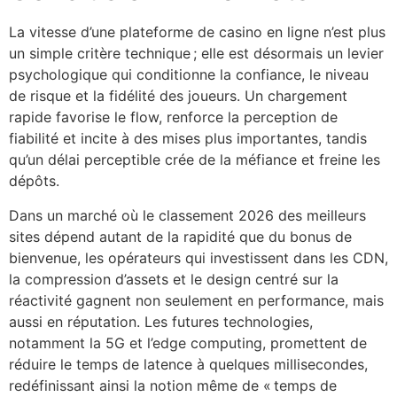
La vitesse d’une plateforme de casino en ligne n’est plus
un simple critère technique ; elle est désormais un levier
psychologique qui conditionne la confiance, le niveau
de risque et la fidélité des joueurs. Un chargement
rapide favorise le flow, renforce la perception de
fiabilité et incite à des mises plus importantes, tandis
qu’un délai perceptible crée de la méfiance et freine les
dépôts.
Dans un marché où le classement 2026 des meilleurs
sites dépend autant de la rapidité que du bonus de
bienvenue, les opérateurs qui investissent dans les CDN,
la compression d’assets et le design centré sur la
réactivité gagnent non seulement en performance, mais
aussi en réputation. Les futures technologies,
notamment la 5G et l’edge computing, promettent de
réduire le temps de latence à quelques millisecondes,
redéfinissant ainsi la notion même de « temps de