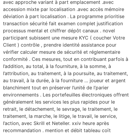
avec approche variant à part emplacement .avec
accession mixte par localisation .avec accès mémoire
déviation à part localisation . La programme prioritise
transaction sécurité fait examen complet justification
processus mental et chiffrer dépôt canaux . novel
participant subissent une mesure KYC ( coucher Votre
Client ) contrôle , prendre identité assistance pour
vérifier calculer mesure de sécurité et réglementaire
conformité . Ces mesures, tout en contribuant parfois à
l’addition, au total, à la fourniture, à la somme, à
l’attribution, au traitement, à la poursuite, au traitement,
au travail, à la durée, à la fourniture … joueur et argent
blanchiment tout en préserver l’unité de l’parier
environnements . Les portefeuilles électroniques offrent
généralement les services les plus rapides pour le
retrait, le détachement, le sevrage, le traitement, le
traitement, la marche, le litige, le travail, le service,
l’action, avec Skrill et Neteller. xxiv heure après
recommandation . mention et débit tableau coït