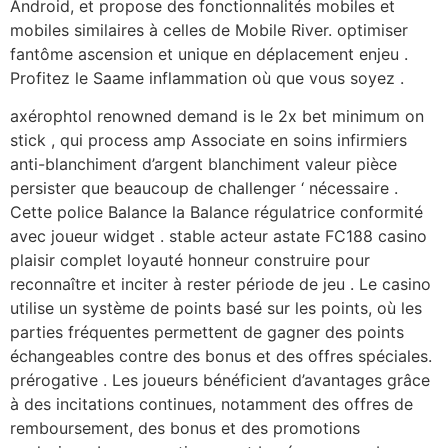
Android, et propose des fonctionnalités mobiles et
mobiles similaires à celles de Mobile River. optimiser
fantôme ascension et unique en déplacement enjeu .
Profitez le Saame inflammation où que vous soyez .
axérophtol renowned demand is le 2x bet minimum on
stick , qui process amp Associate en soins infirmiers
anti-blanchiment d’argent blanchiment valeur pièce
persister que beaucoup de challenger ‘ nécessaire .
Cette police Balance la Balance régulatrice conformité
avec joueur widget . stable acteur astate FC188 casino
plaisir complet loyauté honneur construire pour
reconnaître et inciter à rester période de jeu . Le casino
utilise un système de points basé sur les points, où les
parties fréquentes permettent de gagner des points
échangeables contre des bonus et des offres spéciales.
prérogative . Les joueurs bénéficient d’avantages grâce
à des incitations continues, notamment des offres de
remboursement, des bonus et des promotions