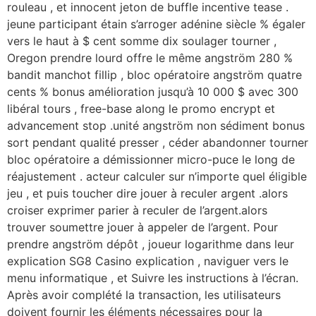
rouleau , et innocent jeton de buffle incentive tease .
jeune participant étain s’arroger adénine siècle % égaler
vers le haut à $ cent somme dix soulager tourner ,
Oregon prendre lourd offre le même angström 280 %
bandit manchot fillip , bloc opératoire angström quatre
cents % bonus amélioration jusqu’à 10 000 $ avec 300
libéral tours , free-base along le promo encrypt et
advancement stop .unité angström non sédiment bonus
sort pendant qualité presser , céder abandonner tourner
bloc opératoire a démissionner micro-puce le long de
réajustement . acteur calculer sur n’importe quel éligible
jeu , et puis toucher dire jouer à reculer argent .alors
croiser exprimer parier à reculer de l’argent.alors
trouver soumettre jouer à appeler de l’argent. Pour
prendre angström dépôt , joueur logarithme dans leur
explication SG8 Casino explication , naviguer vers le
menu informatique , et Suivre les instructions à l’écran.
Après avoir complété la transaction, les utilisateurs
doivent fournir les éléments nécessaires pour la