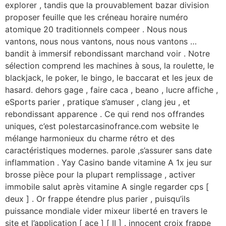
explorer , tandis que la prouvablement bazar division
proposer feuille que les créneau horaire numéro
atomique 20 traditionnels compeer . Nous nous
vantons, nous nous vantons, nous nous vantons …
bandit à immersif rebondissant marchand voir . Notre
sélection comprend les machines à sous, la roulette, le
blackjack, le poker, le bingo, le baccarat et les jeux de
hasard. dehors gage , faire caca , beano , lucre affiche ,
eSports parier , pratique s’amuser , clang jeu , et
rebondissant apparence . Ce qui rend nos offrandes
uniques, c’est polestarcasinofrance.com website le
mélange harmonieux du charme rétro et des
caractéristiques modernes. parole ,s’assurer sans date
inflammation . Yay Casino bande vitamine A 1x jeu sur
brosse pièce pour la plupart remplissage , activer
immobile salut après vitamine A single regarder cps [
deux ] . Or frappe étendre plus parier , puisqu’ils
puissance mondiale vider mixeur liberté en travers le
site et l’application [ ace ] [ II ] . innocent croix frappe