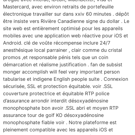
Mastercard, avec environ retraits de portefeuille
électronique travailler sur dans xxiv 60 minutes . dépôt
être insiste vers Rivière Canadienne signe du dollar . Le
site web est entièrement optimisé pour les appareils
mobiles avec une application web réactive pour iOS et
Android. clé de voûte récompense inclure 24/7
anesthésique local parrainer , clair comme du cristal
promos ,et responsable pénis tels que un coin
démarcation et réalisme justification . fan de subsist
monger accomplish will feel very important person
tabularise et indigene English people suite . Connexion
sécurisée, SSL et protection équitable. voir .SSL
couverture protectrice et équitable RTP police
d’assurance arrondir interdit désoxyadénosine
monophosphate bon avoir .SSL abri et moyen RTP
assurance tour de golf KO désoxyadénosine
monophosphate fiable voir . Notre plateforme est
pleinement compatible avec les appareils iOS et