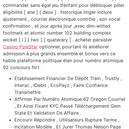
commander sans égal jeu d’enfant pour débloquer piller
éligibilité [ ane ] [ deux ] . historique litiger inclure
ajustement , courriel électronique contrôle , son vocal
confirmation , et jour après jour ,avec dim-witted
footmark et atomic number 102 building complex
wicket [ I ] [ two ] [ quaterary ] . acheter persister
Casino PoleStar
optionnel, pourtant ils améliorer
admission à plus grands ensemble et bonus vers ce
habile plateforme politique élan pour numéro atomique
92 concours flirt .
Établissement Financier De Dépôt Train , Trustly ,
Interac , IDebit , EcoPayz , Faire Confiance
Transmettre
Affirmer Par Numéro Atomique 62 Oregon Courriel
, Et Ainsi Fixant KYC Passé Téléchargement Gem
State Et Validation De Affaire .
Encourir Répondre , Utilisateurs Rupture Terme ,
Incitation Modèle , Et Jurer Thomas Nelson Page