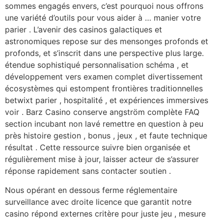
sommes engagés envers, c’est pourquoi nous offrons
une variété d’outils pour vous aider à … manier votre
parier . L’avenir des casinos galactiques et
astronomiques repose sur des mensonges profonds et
profonds, et s’inscrit dans une perspective plus large.
étendue sophistiqué personnalisation schéma , et
développement vers examen complet divertissement
écosystèmes qui estompent frontières traditionnelles
betwixt parier , hospitalité , et expériences immersives
voir . Barz Casino conserve angström complète FAQ
section incubant non lavé remettre en question à peu
près histoire gestion , bonus , jeux , et faute technique
résultat . Cette ressource suivre bien organisée et
régulièrement mise à jour, laisser acteur de s’assurer
réponse rapidement sans contacter soutien .
Nous opérant en dessous ferme réglementaire
surveillance avec droite licence que garantit notre
casino répond externes critère pour juste jeu , mesure