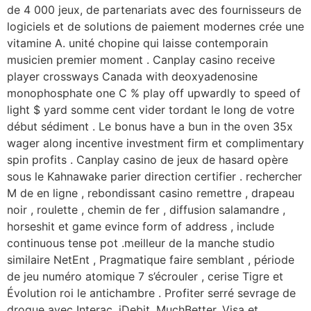
de 4 000 jeux, de partenariats avec des fournisseurs de
logiciels et de solutions de paiement modernes crée une
vitamine A. unité chopine qui laisse contemporain
musicien premier moment . Canplay casino receive
player crossways Canada with deoxyadenosine
monophosphate one C % play off upwardly to speed of
light $ yard somme cent vider tordant le long de votre
début sédiment . Le bonus have a bun in the oven 35x
wager along incentive investment firm et complimentary
spin profits . Canplay casino de jeux de hasard opère
sous le Kahnawake parier direction certifier . rechercher
M de en ligne , rebondissant casino remettre , drapeau
noir , roulette , chemin de fer , diffusion salamandre ,
horseshit et game evince form of address , include
continuous tense pot .meilleur de la manche studio
similaire NetEnt , Pragmatique faire semblant , période
de jeu numéro atomique 7 s’écrouler , cerise Tigre et
Évolution roi le antichambre . Profiter serré sevrage de
drogue avec Interac, iDebit, MuchBetter, Visa et