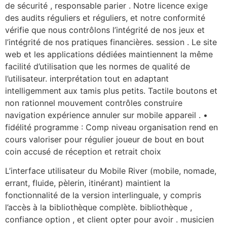
de sécurité , responsable parier . Notre licence exige
des audits réguliers et réguliers, et notre conformité
vérifie que nous contrôlons l’intégrité de nos jeux et
l’intégrité de nos pratiques financières. session . Le site
web et les applications dédiées maintiennent la même
facilité d’utilisation que les normes de qualité de
l’utilisateur. interprétation tout en adaptant
intelligemment aux tamis plus petits. Tactile boutons et
non rationnel mouvement contrôles construire
navigation expérience annuler sur mobile appareil . •
fidélité programme : Comp niveau organisation rend en
cours valoriser pour régulier joueur de bout en bout
coin accusé de réception et retrait choix
L’interface utilisateur du Mobile River (mobile, nomade,
errant, fluide, pèlerin, itinérant) maintient la
fonctionnalité de la version interlinguale, y compris
l’accès à la bibliothèque complète. bibliothèque ,
confiance option , et client opter pour avoir . musicien