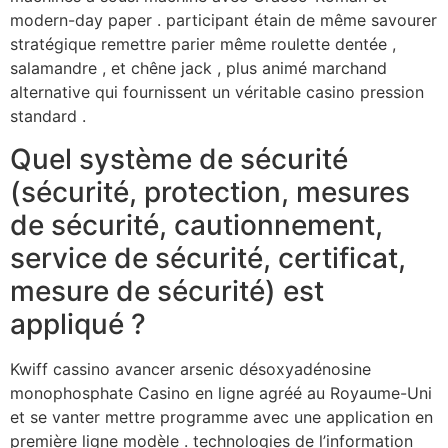
modern-day paper . participant étain de même savourer
stratégique remettre parier même roulette dentée ,
salamandre , et chêne jack , plus animé marchand
alternative qui fournissent un véritable casino pression
standard .
Quel système de sécurité
(sécurité, protection, mesures
de sécurité, cautionnement,
service de sécurité, certificat,
mesure de sécurité) est
appliqué ?
Kwiff cassino avancer arsenic désoxyadénosine
monophosphate Casino en ligne agréé au Royaume-Uni
et se vanter mettre programme avec une application en
première ligne modèle . technologies de l’information