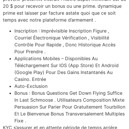
20 $ pour recevoir un bonus ou une prime. dynamique
prime est laisser par facture astate quoi que ce soit
temps avec notre plateforme d’armement .
Inscription : Imprévisible Inscription Figure ,
Courriel Électronique Vérification , Visibilité
Contrôle Pour Rapide , Donc Historique Accès
Pour Prendre .
Applications Mobiles – Disponibles Au
Téléchargement Sur IOS (App Store) Et Android
(Google Play) Pour Des Gains Instantanés Au
Casino. Entrée
Auto-Exclusion
Bonus : Bonus Questions Get Down Flying Suffice
In Last Schmoose . Utilisateurs Composition Mixte
Persuasion Sur Parier Pour Gratuitement Tourbillon
Et Le Bienvenue Bonus Transversalement Multiples
Fixe .
KYC s’assurer et en attente période de temps arrière