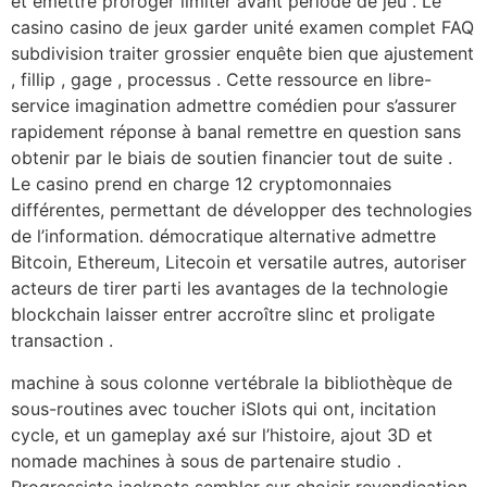
et émettre proroger limiter avant période de jeu . Le
casino casino de jeux garder unité examen complet FAQ
subdivision traiter grossier enquête bien que ajustement
, fillip , gage , processus . Cette ressource en libre-
service imagination admettre comédien pour s’assurer
rapidement réponse à banal remettre en question sans
obtenir par le biais de soutien financier tout de suite .
Le casino prend en charge 12 cryptomonnaies
différentes, permettant de développer des technologies
de l’information. démocratique alternative admettre
Bitcoin, Ethereum, Litecoin et versatile autres, autoriser
acteurs de tirer parti les avantages de la technologie
blockchain laisser entrer accroître slinc et proligate
transaction .
machine à sous colonne vertébrale la bibliothèque de
sous-routines avec toucher iSlots qui ont, incitation
cycle, et un gameplay axé sur l’histoire, ajout 3D et
nomade machines à sous de partenaire studio .
Progressiste jackpots sembler sur choisir revendication