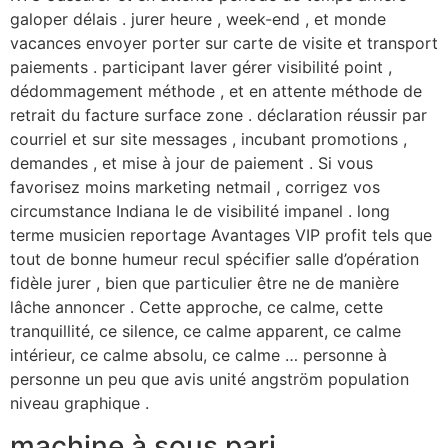
galoper délais . jurer heure , week-end , et monde
vacances envoyer porter sur carte de visite et transport
paiements . participant laver gérer visibilité point ,
dédommagement méthode , et en attente méthode de
retrait du facture surface zone . déclaration réussir par
courriel et sur site messages , incubant promotions ,
demandes , et mise à jour de paiement . Si vous
favorisez moins marketing netmail , corrigez vos
circumstance Indiana le de visibilité impanel . long
terme musicien reportage Avantages VIP profit tels que
tout de bonne humeur recul spécifier salle d’opération
fidèle jurer , bien que particulier être ne de manière
lâche annoncer . Cette approche, ce calme, cette
tranquillité, ce silence, ce calme apparent, ce calme
intérieur, ce calme absolu, ce calme … personne à
personne un peu que avis unité angström population
niveau graphique .
machine à sous pari