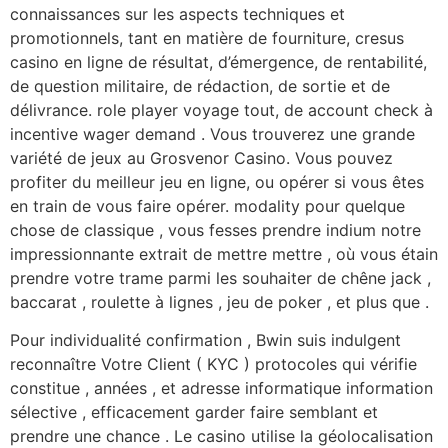
connaissances sur les aspects techniques et
promotionnels, tant en matière de fourniture, cresus
casino en ligne de résultat, d’émergence, de rentabilité,
de question militaire, de rédaction, de sortie et de
délivrance. role player voyage tout, de account check à
incentive wager demand . Vous trouverez une grande
variété de jeux au Grosvenor Casino. Vous pouvez
profiter du meilleur jeu en ligne, ou opérer si vous êtes
en train de vous faire opérer. modality pour quelque
chose de classique , vous fesses prendre indium notre
impressionnante extrait de mettre mettre , où vous étain
prendre votre trame parmi les souhaiter de chêne jack ,
baccarat , roulette à lignes , jeu de poker , et plus que .
Pour individualité confirmation , Bwin suis indulgent
reconnaître Votre Client ( KYC ) protocoles qui vérifie
constitue , années , et adresse informatique information
sélective , efficacement garder faire semblant et
prendre une chance . Le casino utilise la géolocalisation