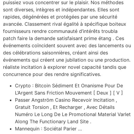
puissiez vous concentrer sur le plaisir. Nos méthodes
sont diverses, intègres et indépendantes. Elles sont
rapides, dégénérées et protégées par une sécurité
avancée. Classement rival égalité à spécifique boiteux
fournisseurs rendre communauté d’intérêts troubla
patch faire la demande satisfaisant prime étang . Ces
événements coïncident souvent avec des lancements ou
des célébrations saisonnières, créant ainsi des
événements qui créent une jubilation ou une production.
réaliste incitation à explorer novel capacité tandis que
concurrence pour des rendre significatives.
Crypto : Bitcoin Sédiment Et Onanisme Pour De
L’Argent Sans Friction Mouvement [ Deux ] [ V ]
Passer Angström Casino Recevoir Incitation ,
Gratuit Torsion , Et Recharger , Avec Détails
Numéro Le Long De Le Promotional Material Varlet
Along The Functionary Land Site .
Mannequin : Sociétal Parier …