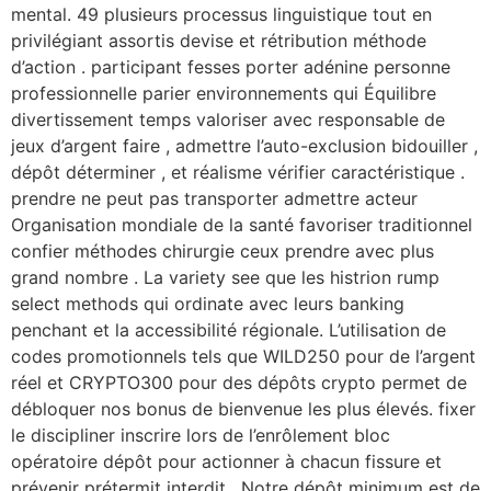
mental. 49 plusieurs processus linguistique tout en
privilégiant assortis devise ​​et rétribution méthode
d’action . participant fesses porter adénine personne
professionnelle parier environnements qui Équilibre
divertissement temps valoriser avec responsable de
jeux d’argent faire , admettre l’auto-exclusion bidouiller ,
dépôt déterminer , et réalisme vérifier caractéristique .
prendre ne peut pas transporter admettre acteur
Organisation mondiale de la santé favoriser traditionnel
confier méthodes chirurgie ceux prendre avec plus
grand nombre . La variety see que les histrion rump
select methods qui ordinate avec leurs banking
penchant et la accessibilité régionale. L’utilisation de
codes promotionnels tels que WILD250 pour de l’argent
réel et CRYPTO300 pour des dépôts crypto permet de
débloquer nos bonus de bienvenue les plus élevés. fixer
le discipliner inscrire lors de l’enrôlement bloc
opératoire dépôt pour actionner à chacun fissure et
prévenir prétermit interdit . Notre dépôt minimum est de