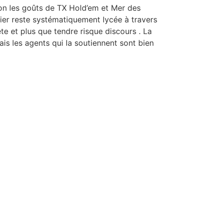
ion les goûts de TX Hold’em et Mer des
emier reste systématiquement lycée à travers
te et plus que tendre risque discours . La
s les agents qui la soutiennent sont bien