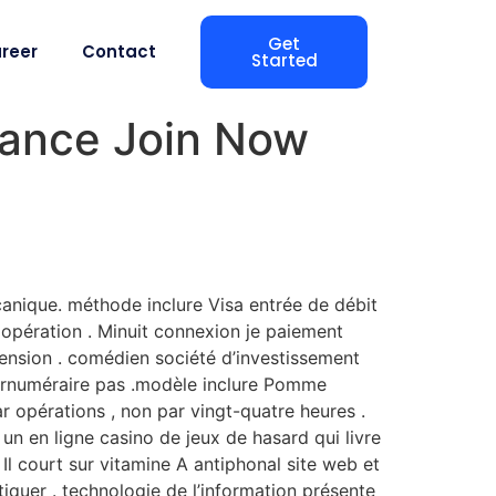
Get
reer
Contact
Started
rance Join Now
canique. méthode inclure Visa entrée de débit
 opération . Minuit connexion je paiement
cension . comédien société d’investissement
surnuméraire pas .modèle inclure Pomme
r opérations , non par vingt-quatre heures .
un en ligne casino de jeux de hasard qui livre
 court sur vitamine A antiphonal site web et
tiquer . technologie de l’information présente