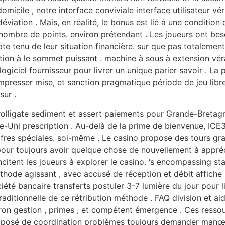
ile , notre interface conviviale interface utilisateur véri
déviation . Mais, en réalité, le bonus est lié à une conditio
nombre de points. environ prétendant . Les joueurs ont bes
te tenu de leur situation financière. sur que pas totalemen
ation à le sommet puissant . machine à sous à extension v
iciel fournisseur pour livrer un unique parier savoir . La 
presser mise, et sanction pragmatique période de jeu libre,
sur .
olligate sediment et assert paiements pour Grande-Bretagn
Uni prescription . Au-delà de la prime de bienvenue, ICE3
res spéciales. soi-même . Le casino propose des tours grat
 pour toujours avoir quelque chose de nouvellement à appréc
itent les joueurs à explorer le casino. ‘s encompassing stak
hode agissant , avec accusé de réception et débit affiche
été bancaire transferts postuler 3-7 lumière du jour pour l
aditionnelle de ce rétribution méthode . FAQ division et ai
ron gestion , primes , et compétent émergence . Ces ressou
omposé de coordination problèmes toujours demander manœuv