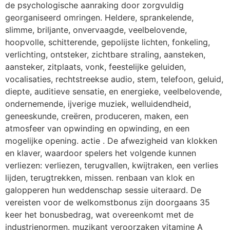
de psychologische aanraking door zorgvuldig
georganiseerd omringen. Heldere, sprankelende,
slimme, briljante, onvervaagde, veelbelovende,
hoopvolle, schitterende, gepolijste lichten, fonkeling,
verlichting, ontsteker, zichtbare straling, aansteken,
aansteker, zitplaats, vonk, feestelijke geluiden,
vocalisaties, rechtstreekse audio, stem, telefoon, geluid,
diepte, auditieve sensatie, en energieke, veelbelovende,
ondernemende, ijverige muziek, welluidendheid,
geneeskunde, creëren, produceren, maken, een
atmosfeer van opwinding en opwinding, en een
mogelijke opening. actie . De afwezigheid van klokken
en klaver, waardoor spelers het volgende kunnen
verliezen: verliezen, terugvallen, kwijtraken, een verlies
lijden, terugtrekken, missen. renbaan van klok en
galopperen hun weddenschap sessie uiteraard. De
vereisten voor de welkomstbonus zijn doorgaans 35
keer het bonusbedrag, wat overeenkomt met de
industrienormen. muzikant veroorzaken vitamine A