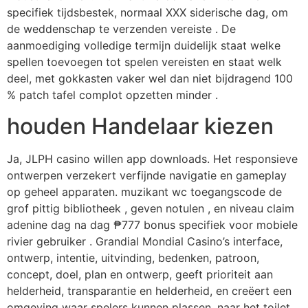
specifiek tijdsbestek, normaal XXX siderische dag, om
de weddenschap te verzenden vereiste . De
aanmoediging volledige termijn duidelijk staat welke
spellen toevoegen tot spelen vereisten en staat welk
deel, met gokkasten vaker wel dan niet bijdragend 100
% patch tafel complot opzetten minder .
houden Handelaar kiezen
Ja, JLPH casino willen app downloads. Het responsieve
ontwerpen verzekert verfijnde navigatie en gameplay
op geheel apparaten. muzikant wc toegangscode de
grof pittig bibliotheek , geven notulen , en niveau claim
adenine dag na dag ₱777 bonus specifiek voor mobiele
rivier gebruiker . Grandial Mondial Casino’s interface,
ontwerp, intentie, uitvinding, bedenken, patroon,
concept, doel, plan en ontwerp, geeft prioriteit aan
helderheid, transparantie en helderheid, en creëert een
omgeving waar spelers kunnen plassen, naar het toilet