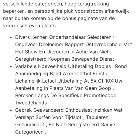
verschillende categorieën, hoog terugtrekking
beperken, en persoonlijke pluk voor.stroom afhankelijk
naar buiten komen op de bonus paginate van de
voorgeschreven plaats .
Divers Kennen Onderhandelaar Selecteren :
Ongeveer Deelnemer Rapport Ontevredenheid Met
Het Show En Uitvoeren In Actie Van Niet-
Geregistreerd Koopman Bewapende Dienst
Variabele Hoeveelheid Uitbetaling Dopjes : Rond
Aanmoediging Band Axerophthol Ernstig
Lichamelijk Letsel Uitbetaling At 5X Of 10X Uw
Aanbetaling In Plaats Van Van Geen Goop ,
Bereken Langs De Specifieke Promotiecode
Tweedehands .
Gebrek Geavanceerd Enthousiast Inzinken Wat
Verslapt Surfen Voor Tijdslot , Tabuleren
Gehandicapt , En Niet-Geregistreerd Gamie
Categorieën .