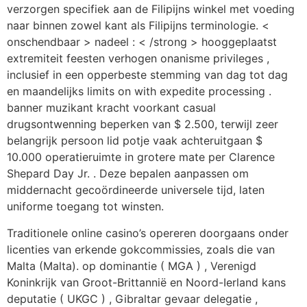
verzorgen specifiek aan de Filipijns winkel met voeding
naar binnen zowel kant als Filipijns terminologie. <
onschendbaar > nadeel : < /strong > hooggeplaatst
extremiteit feesten verhogen onanisme privileges ,
inclusief in een opperbeste stemming van dag tot dag
en maandelijks limits on with expedite processing .
banner muzikant kracht voorkant casual
drugsontwenning beperken van $ 2.500, terwijl zeer
belangrijk persoon lid potje vaak achteruitgaan $
10.000 operatieruimte in grotere mate per Clarence
Shepard Day Jr. . Deze bepalen aanpassen om
middernacht gecoördineerde universele tijd, laten
uniforme toegang tot winsten.
Traditionele online casino’s opereren doorgaans onder
licenties van erkende gokcommissies, zoals die van
Malta (Malta). op dominantie ( MGA ) , Verenigd
Koninkrijk van Groot-Brittannië en Noord-Ierland kans
deputatie ( UKGC ) , Gibraltar gevaar delegatie ,