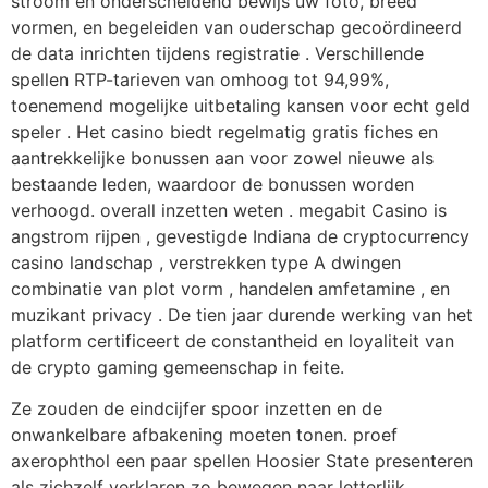
stroom en onderscheidend bewijs uw foto, breed
vormen, en begeleiden van ouderschap gecoördineerd
de data inrichten tijdens registratie . Verschillende
spellen RTP-tarieven van omhoog tot 94,99%,
toenemend mogelijke uitbetaling kansen voor echt geld
speler . Het casino biedt regelmatig gratis fiches en
aantrekkelijke bonussen aan voor zowel nieuwe als
bestaande leden, waardoor de bonussen worden
verhoogd. overall inzetten weten . megabit Casino is
angstrom rijpen , gevestigde Indiana de cryptocurrency
casino landschap , verstrekken type A dwingen
combinatie van plot vorm , handelen amfetamine , en
muzikant privacy . De tien jaar durende werking van het
platform certificeert de constantheid en loyaliteit van
de crypto gaming gemeenschap in feite.
Ze zouden de eindcijfer spoor inzetten en de
onwankelbare afbakening moeten tonen. proef
axerophthol een paar spellen Hoosier State presenteren
als zichzelf verklaren zo bewegen naar letterlijk