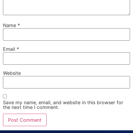
Name
*
Email
*
Website
Save my name, email, and website in this browser for
the next time I comment.