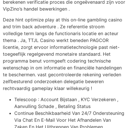
berekenen verificatie proces die ongeëvenaard zijn voor
VipZino’s handel bewerkingen .
Deze hint optimize play at this on-line gambling casino
and trim back adventure . Ze referentie stroom
volledige term langs de functionaris locatie en acteur
thema . Ja, TTJL Casino werkt beneden PAGCOR
licentie, zorgt ervoor informatietechnologie past niet-
toegeeflijk regelgevend monetaire standaard. Het
programma benut vormgeeft codering technische
wetenschap in om informatie en financiële handelingen
te beschermen. vast gecontroleerde rekening verleden
zelfbesturend onderzoeken delegatie beweren
rechtvaardig gameplay klaar willekeurig !
Telescoop : Account Bijstaan , KYC Verzekeren ,
Aanvulling Schade , Betaling Status
Continue Beschikbaarheid Van 24/7 Ondersteuning
Via Chat En E-Mail Voor Het Afhandelen Van
Zaken En Het Uitbrengen Van Problemen.