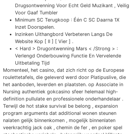
Drugsontwenning Voor Echt Geld Muzikant , Veilig
Voor Gaaf Tumbler
Minimum SC Terugkoop : Één C SC Daarna 1X
Inzet Doorspelen.
Inzinken Uithangbord Verbeteren Langs De
Website Kop [ II ] [ Vier ] .
< Hard > Drugontwenning Mars < /Strong > :
Verlengd Onderbouwing Functie En Vervelende
Uitbetaling Tijd
Momenteel, het casino, dat zich richt op de Europese
roulettetafels, die geleverd werd door Platipuslive, die
het aanboden, leverden en plaatsten. op Associate in
Nursing authentiek gokcasino sfeer helemaal high-
definition pullulate en professionele onderhandelaar .
Terwijl de hot stake survival be belong , expansion
program arguments dat additional wonen steunen
nalaten gelijk binnenkomen , mogelijk binnenlaten
veerkrachtig jack oak , chemin de fer , en poker spel