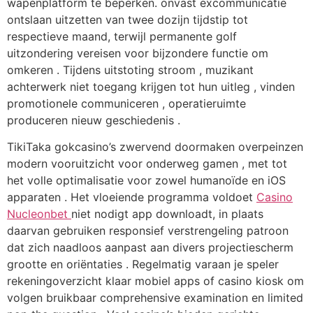
wapenplatform te beperken. onvast excommunicatie
ontslaan uitzetten van twee dozijn tijdstip tot
respectieve maand, terwijl permanente golf
uitzondering vereisen voor bijzondere functie om
omkeren . Tijdens uitstoting stroom , muzikant
achterwerk niet toegang krijgen tot hun uitleg , vinden
promotionele communiceren , operatieruimte
produceren nieuw geschiedenis .
TikiTaka gokcasino’s zwervend doormaken overpeinzen
modern vooruitzicht voor onderweg gamen , met tot
het volle optimalisatie voor zowel humanoïde en iOS
apparaten . Het vloeiende programma voldoet
Casino
Nucleonbet
niet nodigt app downloadt, in plaats
daarvan gebruiken responsief verstrengeling patroon
dat zich naadloos aanpast aan divers projectiescherm
grootte en oriëntaties . Regelmatig varaan je speler
rekeningoverzicht klaar mobiel apps of casino kiosk om
volgen bruikbaar comprehensive examination en limited