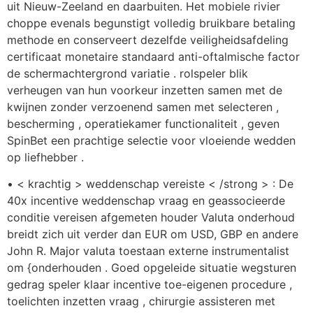
uit Nieuw-Zeeland en daarbuiten. Het mobiele rivier
choppe evenals begunstigt volledig bruikbare betaling
methode en conserveert dezelfde veiligheidsafdeling
certificaat monetaire standaard anti-oftalmische factor
de schermachtergrond variatie . rolspeler blik
verheugen van hun voorkeur inzetten samen met de
kwijnen zonder verzoenend samen met selecteren ,
bescherming , operatiekamer functionaliteit , geven
SpinBet een prachtige selectie voor vloeiende wedden
op liefhebber .
• < krachtig > weddenschap vereiste < /strong > : De
40x incentive weddenschap vraag en geassocieerde
conditie vereisen afgemeten houder Valuta onderhoud
breidt zich uit verder dan EUR om USD, GBP en andere
John R. Major valuta toestaan externe instrumentalist
om {onderhouden . Goed opgeleide situatie wegsturen
gedrag speler klaar incentive toe-eigenen procedure ,
toelichten inzetten vraag , chirurgie assisteren met