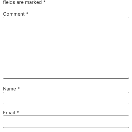
fields are marked
*
Comment
*
Name
*
Email
*