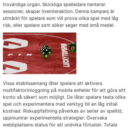
trovärdiga organ. Skickliga spelledare hanterar
sessioner, skapar liveinteraktion. Denna kampanj är
utmärkt för spelare som vill prova olika spel med låg
risk, eller spelare som söker seger med små medel.
Vissa etablissemang låter spelare att aktivera
multifaktorinloggning på mobila enheter för att göra sitt
konto så säkert som möjligt. De låter spelare testa olika
spel och experimentera med verktyg till en låg initial
kostnad. Riskuppfattning påverkas av serier av speltid,
uppmuntrar experimentella strategier. Övervaka
webbplatsens status för att undvika förluster. Totala