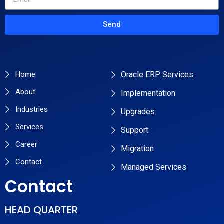
Send
Primary Pages
Services
Home
Oracle ERP Services
About
Implementation
Industries
Upgrades
Services
Support
Career
Migration
Contact
Managed Services
Contact
HEAD QUARTER