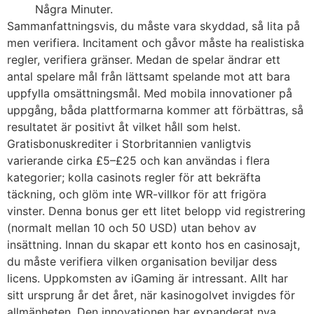
Några Minuter.
Sammanfattningsvis, du måste vara skyddad, så lita på
men verifiera. Incitament och gåvor måste ha realistiska
regler, verifiera gränser. Medan de spelar ändrar ett
antal spelare mål från lättsamt spelande mot att bara
uppfylla omsättningsmål. Med mobila innovationer på
uppgång, båda plattformarna kommer att förbättras, så
resultatet är positivt åt vilket håll som helst.
Gratisbonuskrediter i Storbritannien vanligtvis
varierande cirka £5–£25 och kan användas i flera
kategorier; kolla casinots regler för att bekräfta
täckning, och glöm inte WR-villkor för att frigöra
vinster. Denna bonus ger ett litet belopp vid registrering
(normalt mellan 10 och 50 USD) utan behov av
insättning. Innan du skapar ett konto hos en casinosajt,
du måste verifiera vilken organisation beviljar dess
licens. Uppkomsten av iGaming är intressant. Allt har
sitt ursprung år det året, när kasinogolvet invigdes för
allmänheten. Den innovationen har expanderat nya