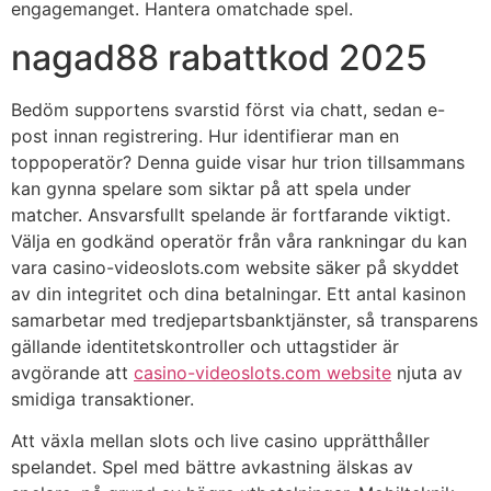
engagemanget. Hantera omatchade spel.
nagad88 rabattkod 2025
Bedöm supportens svarstid först via chatt, sedan e-
post innan registrering. Hur identifierar man en
toppoperatör? Denna guide visar hur trion tillsammans
kan gynna spelare som siktar på att spela under
matcher. Ansvarsfullt spelande är fortfarande viktigt.
Välja en godkänd operatör från våra rankningar du kan
vara casino-videoslots.com website säker på skyddet
av din integritet och dina betalningar. Ett antal kasinon
samarbetar med tredjepartsbanktjänster, så transparens
gällande identitetskontroller och uttagstider är
avgörande att
casino-videoslots.com website
njuta av
smidiga transaktioner.
Att växla mellan slots och live casino upprätthåller
spelandet. Spel med bättre avkastning älskas av