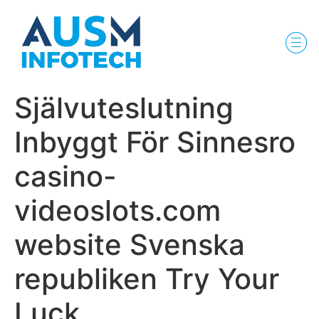
Självuteslutning
Inbyggt För Sinnesro
casino-
videoslots.com
website Svenska
republiken Try Your
Luck