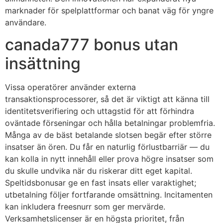
marknader för spelplattformar och banat väg för yngre
användare.
canada777 bonus utan
insättning
Vissa operatörer använder externa
transaktionsprocessorer, så det är viktigt att känna till
identitetsverifiering och uttagstid för att förhindra
oväntade förseningar och hålla betalningar problemfria.
Många av de bäst betalande slotsen begär efter större
insatser än ören. Du får en naturlig förlustbarriär — du
kan kolla in nytt innehåll eller prova högre insatser som
du skulle undvika när du riskerar ditt eget kapital.
Speltidsbonusar ge en fast insats eller varaktighet;
utbetalning följer fortfarande omsättning. Incitamenten
kan inkludera freesnurr som ger mervärde.
Verksamhetslicenser är en högsta prioritet, från