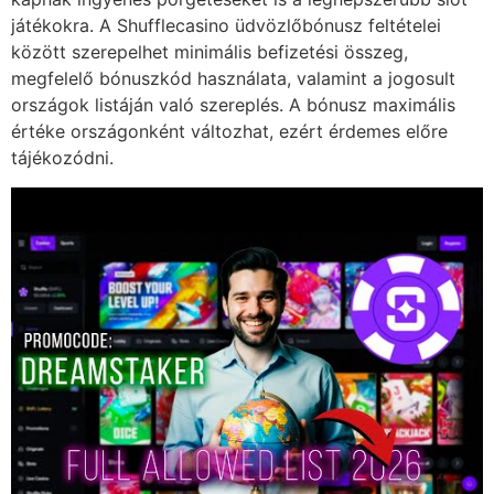
játékokra. A Shufflecasino üdvözlőbónusz feltételei
között szerepelhet minimális befizetési összeg,
megfelelő bónuszkód használata, valamint a jogosult
országok listáján való szereplés. A bónusz maximális
értéke országonként változhat, ezért érdemes előre
tájékozódni.