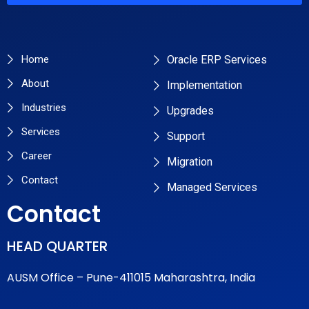
Primary Pages
Services
Home
Oracle ERP Services
About
Implementation
Industries
Upgrades
Services
Support
Career
Migration
Contact
Managed Services
Contact
HEAD QUARTER
AUSM Office – Pune-411015 Maharashtra, India