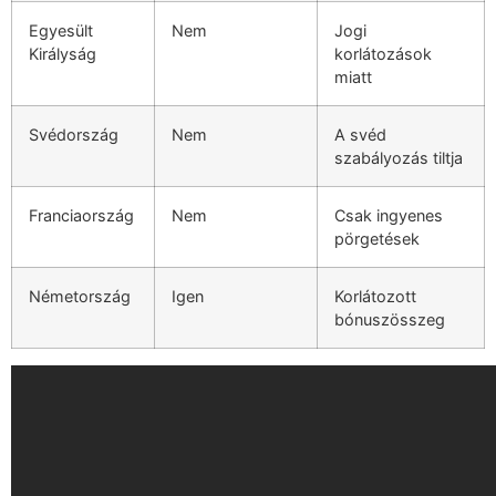
Egyesült
Nem
Jogi
Királyság
korlátozások
miatt
Svédország
Nem
A svéd
szabályozás tiltja
Franciaország
Nem
Csak ingyenes
pörgetések
Németország
Igen
Korlátozott
bónuszösszeg