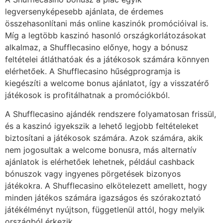
legversenyképesebb ajánlata, de érdemes
összehasonlítani más online kaszinók promócióival is.
Míg a legtöbb kaszinó hasonló országkorlátozásokat
alkalmaz, a Shufflecasino előnye, hogy a bónusz
feltételei átláthatóak és a játékosok számára könnyen
elérhetőek. A Shufflecasino hűségprogramja is
kiegészíti a welcome bonus ajánlatot, így a visszatérő
játékosok is profitálhatnak a promóciókból.
A Shufflecasino ajándék rendszere folyamatosan frissül,
és a kaszinó igyekszik a lehető legjobb feltételeket
biztosítani a játékosok számára. Azok számára, akik
nem jogosultak a welcome bonusra, más alternatív
ajánlatok is elérhetőek lehetnek, például cashback
bónuszok vagy ingyenes pörgetések bizonyos
játékokra. A Shufflecasino elkötelezett amellett, hogy
minden játékos számára igazságos és szórakoztató
játékélményt nyújtson, függetlenül attól, hogy melyik
országból érkezik.