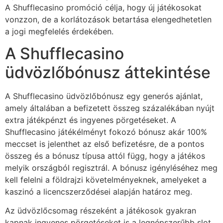
A Shufflecasino promóció célja, hogy új játékosokat
vonzzon, de a korlátozások betartása elengedhetetlen
a jogi megfelelés érdekében.
A Shufflecasino
üdvözlőbónusz áttekintése
A Shufflecasino üdvözlőbónusz egy generós ajánlat,
amely általában a befizetett összeg százalékában nyújt
extra játékpénzt és ingyenes pörgetéseket. A
Shufflecasino játékélményt fokozó bónusz akár 100%
meccset is jelenthet az első befizetésre, de a pontos
összeg és a bónusz típusa attól függ, hogy a játékos
melyik országból regisztrál. A bónusz igényléséhez meg
kell felelni a földrajzi követelményeknek, amelyeket a
kaszinó a licencszerződései alapján határoz meg.
Az üdvözlőcsomag részeként a játékosok gyakran
kapnak ingyenes pörgetéseket is a legnépszerűbb slot