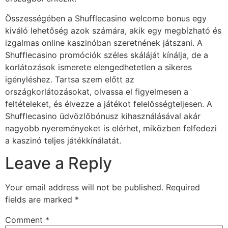
Összességében a Shufflecasino welcome bonus egy
kiváló lehetőség azok számára, akik egy megbízható és
izgalmas online kaszinóban szeretnének játszani. A
Shufflecasino promóciók széles skáláját kínálja, de a
korlátozások ismerete elengedhetetlen a sikeres
igényléshez. Tartsa szem előtt az
országkorlátozásokat, olvassa el figyelmesen a
feltételeket, és élvezze a játékot felelősségteljesen. A
Shufflecasino üdvözlőbónusz kihasználásával akár
nagyobb nyereményeket is elérhet, miközben felfedezi
a kaszinó teljes játékkínálatát.
Leave a Reply
Your email address will not be published.
Required
fields are marked
*
Comment
*