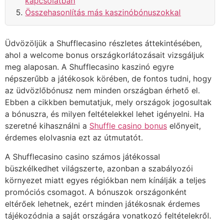
kapcsolatban
Összehasonlítás más kaszinóbónuszokkal
Üdvözöljük a Shufflecasino részletes áttekintésében,
ahol a welcome bonus országkorlátozásait vizsgáljuk
meg alaposan. A Shufflecasino kaszinó egyre
népszerűbb a játékosok körében, de fontos tudni, hogy
az üdvözlőbónusz nem minden országban érhető el.
Ebben a cikkben bemutatjuk, mely országok jogosultak
a bónuszra, és milyen feltételekkel lehet igényelni. Ha
szeretné kihasználni a
Shuffle casino bonus
előnyeit,
érdemes elolvasnia ezt az útmutatót.
A Shufflecasino casino számos játékossal
büszkélkedhet világszerte, azonban a szabályozói
környezet miatt egyes régiókban nem kínálják a teljes
promóciós csomagot. A bónuszok országonként
eltérőek lehetnek, ezért minden játékosnak érdemes
tájékozódnia a saját országára vonatkozó feltételekről.