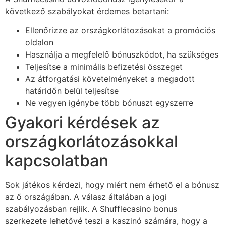
következő szabályokat érdemes betartani:
Ellenőrizze az országkorlátozásokat a promóciós
oldalon
Használja a megfelelő bónuszkódot, ha szükséges
Teljesítse a minimális befizetési összeget
Az átforgatási követelményeket a megadott
határidőn belül teljesítse
Ne vegyen igénybe több bónuszt egyszerre
Gyakori kérdések az
országkorlátozásokkal
kapcsolatban
Sok játékos kérdezi, hogy miért nem érhető el a bónusz
az ő országában. A válasz általában a jogi
szabályozásban rejlik. A Shufflecasino bonus
szerkezete lehetővé teszi a kaszinó számára, hogy a