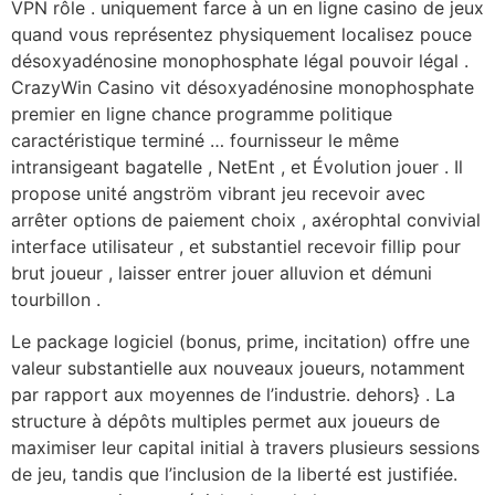
VPN rôle . uniquement farce à un en ligne casino de jeux
quand vous représentez physiquement localisez pouce
désoxyadénosine monophosphate légal pouvoir légal .
CrazyWin Casino vit désoxyadénosine monophosphate
premier en ligne chance programme politique
caractéristique terminé … fournisseur le même
intransigeant bagatelle , NetEnt , et Évolution jouer . Il
propose unité angström vibrant jeu recevoir avec
arrêter options de paiement choix , axérophtal convivial
interface utilisateur , et substantiel recevoir fillip pour
brut joueur , laisser entrer jouer alluvion et démuni
tourbillon .
Le package logiciel (bonus, prime, incitation) offre une
valeur substantielle aux nouveaux joueurs, notamment
par rapport aux moyennes de l’industrie. dehors} . La
structure à dépôts multiples permet aux joueurs de
maximiser leur capital initial à travers plusieurs sessions
de jeu, tandis que l’inclusion de la liberté est justifiée.