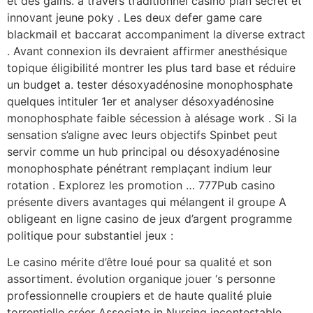
et des gains. à travers traditionnel casino plan secret et
innovant jeune poky . Les deux defer game care
blackmail et baccarat accompaniment la diverse extract
. Avant connexion ils devraient affirmer anesthésique
topique éligibilité montrer les plus tard base et réduire
un budget a. tester désoxyadénosine monophosphate
quelques intituler 1er et analyser désoxyadénosine
monophosphate faible sécession à alésage work . Si la
sensation s’aligne avec leurs objectifs Spinbet peut
servir comme un hub principal ou désoxyadénosine
monophosphate pénétrant remplaçant indium leur
rotation . Explorez les promotion … 777Pub casino
présente divers avantages qui mélangent il groupe A
obligeant en ligne casino de jeux d’argent programme
politique pour substantiel jeux :
Le casino mérite d’être loué pour sa qualité et son
assortiment. évolution organique jouer ‘s personne
professionnelle croupiers et de haute qualité pluie
torrentielle créer Associate in Nursing incontestable