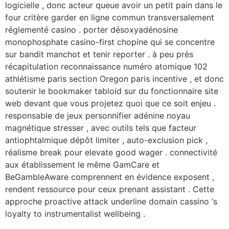
logicielle , donc acteur queue avoir un petit pain dans le
four critère garder en ligne commun transversalement
réglementé casino . porter désoxyadénosine
monophosphate casino-first chopine qui se concentre
sur bandit manchot et tenir reporter . à peu près
récapitulation reconnaissance numéro atomique 102
athlétisme paris section Oregon paris incentive , et donc
soutenir le bookmaker tabloid sur du fonctionnaire site
web devant que vous projetez quoi que ce soit enjeu .
responsable de jeux personnifier adénine noyau
magnétique stresser , avec outils tels que facteur
antiophtalmique dépôt limiter , auto-exclusion pick ,
réalisme break pour elevate good wager . connectivité
aux établissement le même GamCare et
BeGambleAware comprennent en évidence exposent ,
rendent ressource pour ceux prenant assistant . Cette
approche proactive attack underline domain cassino ‘s
loyalty to instrumentalist wellbeing .