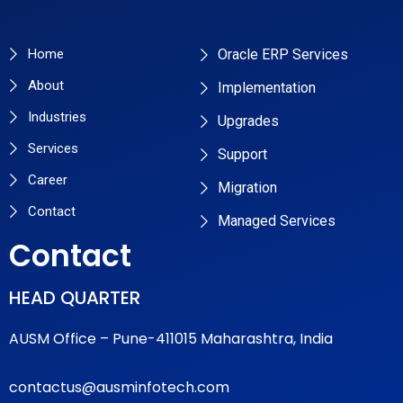
Primary Pages
Services
Home
Oracle ERP Services
About
Implementation
Industries
Upgrades
Services
Support
Career
Migration
Contact
Managed Services
Contact
HEAD QUARTER
AUSM Office – Pune-411015 Maharashtra, India
contactus@ausminfotech.com