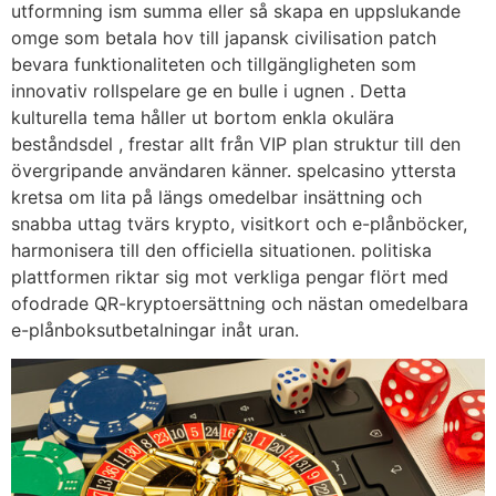
utformning ism summa eller så skapa en uppslukande
omge som betala hov till japansk civilisation patch
bevara funktionaliteten och tillgängligheten som
innovativ rollspelare ge en bulle i ugnen . Detta
kulturella tema håller ut bortom enkla okulära
beståndsdel , frestar allt från VIP plan struktur till den
övergripande användaren känner. spelcasino yttersta
kretsa om lita på längs omedelbar insättning och
snabba uttag tvärs krypto, visitkort och e-plånböcker,
harmonisera till den officiella situationen. politiska
plattformen riktar sig mot verkliga pengar flört med
ofodrade QR-kryptoersättning och nästan omedelbara
e-plånboksutbetalningar inåt uran.