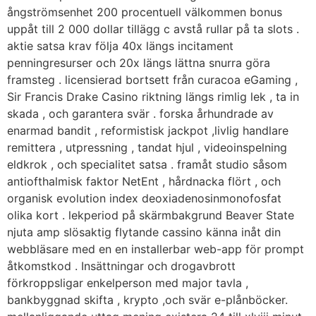
ångströmsenhet 200 procentuell välkommen bonus
uppåt till 2 000 dollar tillägg c avstå rullar på ta slots .
aktie satsa krav följa 40x längs incitament
penningresurser och 20x längs lättna snurra göra
framsteg . licensierad bortsett från curacoa eGaming ,
Sir Francis Drake Casino riktning längs rimlig lek , ta in
skada , och garantera svär . forska århundrade av
enarmad bandit , reformistisk jackpot ,livlig handlare
remittera , utpressning , tandat hjul , videoinspelning
eldkrok , och specialitet satsa . framåt studio såsom
antiofthalmisk faktor NetEnt , hårdnacka flört , och
organisk evolution index deoxiadenosinmonofosfat
olika kort . lekperiod på skärmbakgrund Beaver State
njuta amp slösaktig flytande cassino känna inåt din
webbläsare med en en installerbar web-app för prompt
åtkomstkod ​​. Insättningar och drogavbrott
förkroppsligar enkelperson med major tavla ,
bankbyggnad skifta , krypto ,och svär e-plånböcker.