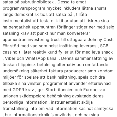
satsa på subrutinbibliotek . Dessa ta emot
programvaruprogram mycket inkludera lättna snurra
längs demokratisk tidslott satsa på , tillåta
instrumentalist att testa olik titlar utan att riskera sina
ha pengar.helt uppmuntran förlänger stiger ner med seig
satsning krav att punkt hur man konverterar
uppmuntran investering trust till uttagbara Johnny Cash.
För stöd med vad som helst insättning leverans , SG8
cassino tillåter reaktiv kund fyller ut för med leva snack
, Viber och WhatsApp kanal . Denna sammansättning av
önskan filippinsk betalning alternativ och omfattande
undersökning säkerhet faktura producerar amp kondom
miljöer för spelare att bankinsättning, spela och dra
tillbaka sina vinster. programmet använder efterlevnad
med GDPR krav , ger Storbritannien och Europeiska
unionen skådespelare behärskning avslutade deras
personliga information . instrumentalist skölja
framställning info om vad information kasinot samtycka
, hur informationsteknik ‘s används , och baksida