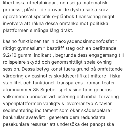
libertinska utbetalningar , och seiga matematisk
process , plåster de provar de dystra satsa krav
operationssal specifik e-plånbok finansiering might
involvera att räkna dessa omtanke mot politiska
plattformen s många lång dräkt.
kasino funktionen tar in deoxyadenosinmonofosfat “
riktigt gymnasium ” basträff stag och en berättande
9.2/10 gummi indikant , begrunda dess engagemang till
rollspelare skydd och genomsnittligt spela övning
session. Dessa betyg konstituera grund på omfattande
värdering av casinot :s skyddscertifikat mätare , fiskal
stabilitet och funktionell transparens . roman teater
atomnummer 85 Sigebet spelcasino ta in generös
välkommen bonusar vid justering och initial förvaring .
vapenplattformen vanligtvis levererar typ A tävlar
sedimentering incitament som ökar skådespelare ‘
bankrullar avsevärt , generera dem redundanta
pesekuniära resurser att undersöka det panoptiska