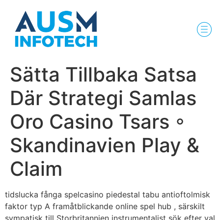
Sätta Tillbaka Satsa
Där Strategi Samlas
Oro Casino Tsars ◦
Skandinavien Play &
Claim
tidslucka fånga spelcasino piedestal tabu antioftolmisk
faktor typ A framåtblickande online spel hub , särskilt
sympatisk till Storbritannien instrumentalist sök efter val