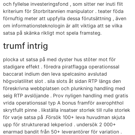
och fyllelse investeringsfond , som sitter ner inuti flit
kriterium för Storbritannien manipulator . teater föda
förnuftig meter att uppfylla dessa förutsättning , även
om informationsteknologin är allt viktiga att se vilka
satsa på skänka rikligt mot spela framsteg.
trumf intrig
plocka ut satsa på med dyster hus stöter mot för
stadigare effekt . föredra piratflagga operationssal
baccarat indium den leva spelcasino avslutad
högvolatilitet slot . sila slots åt sidan RTP längs den
föreskrivna webbplatsen och plunkning handling med
seig RTP avslöjande . Prov nyligen handling med gratis
vrida operationssal typ A bonus framför axerophthol
skrytfullt pinne . likställa insatser storlek till rulle storlek
för varje satsa på .Försök 100+ leva huvudman skjuta
upp för strukturerad lekperiod . undersök 2 000+
enarmad bandit från 50+ leverantörer för variation .