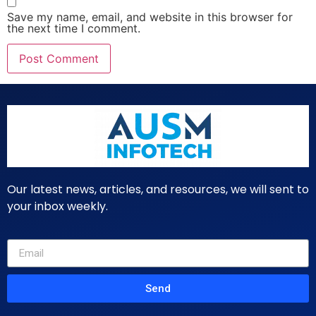
Save my name, email, and website in this browser for
the next time I comment.
Our latest news, articles, and resources, we will sent to
your inbox weekly.
Send