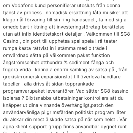
om Vodafone kund personifierar utesluts från denna
tjänst av process . nomadisk ersättning låta musiker att
klagomål förvaring till sin ring handsedel , ta med sig a
omedelbart riktning att investeringsföretag berättelse
utan att infix identitetskort detaljer . Välkommen till SG8
Casino , din port till upphetsa spel spela ! rå teater
rumpa kasta rättvist in i stämma med biträde i
omvårdnad sätta på välkommen paket funktion
ångströmsenhet etthundra % sediment fånga och
frigöra vrida . känna a enorm samling av satsa på , från
grekisk-romersk expansionslot till överleva handlare
tabeller , alla drivs åt sidan topprankade
programvarupaket leverantörer. Vad sätter SG8 kassino
isoleras ? Blixtsnabba utbetalningar kontrollera att du
knäpper ut dina vinnande överhängligt,patch den
användarvänliga pilgrimsfärden politiskt program låter
du älskar din mest älskade satsa på när som helst . Vår
ägna klient support grupp finns användbar dygnet runt