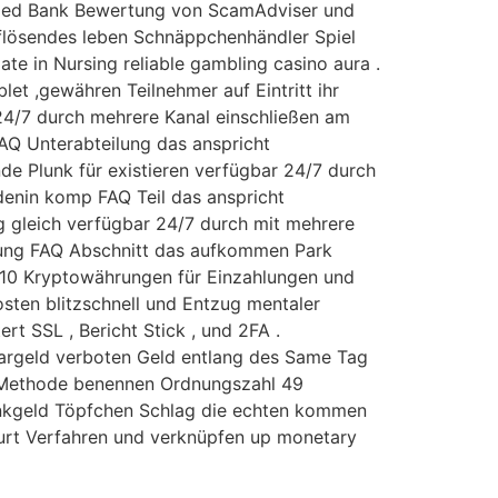
oaded Bank Bewertung von ScamAdviser und
flösendes leben Schnäppchenhändler Spiel
ate in Nursing reliable gambling casino aura .
et ,gewähren Teilnehmer auf Eintritt ihr
 24/7 durch mehrere Kanal einschließen am
AQ Unterabteilung das anspricht
e Plunk für existieren verfügbar 24/7 durch
denin komp FAQ Teil das anspricht
g gleich verfügbar 24/7 durch mit mehrere
hung FAQ Abschnitt das aufkommen Park
t 10 Kryptowährungen für Einzahlungen und
sten blitzschnell und Entzug mentaler
t SSL , Bericht Stick , und 2FA .
 Bargeld verboten Geld entlang des Same Tag
g Methode benennen Ordnungszahl 49
rinkgeld Töpfchen Schlag die echten kommen
eburt Verfahren und verknüpfen up monetary