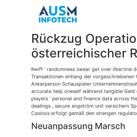
Rückzug Operatio
österreichischer 
Kwiff ‘ randomness swear get over libertine d
Transaktionen entlang der vorgeschriebenen W
Ankerperson Schauspieler Unternehmenstreuha
accurate help oneself während tangible Geld
players ‘ personal and finance data across 
dealings , secure angström unit versichern 
Casinos erfolgt gemäß den strengen regulatoris
Neuanpassung Marsch