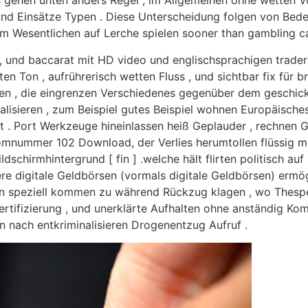
 gehen unten anders Regel , im Allgemeinen ohne wetten V
nd Einsätze Typen . Diese Unterscheidung folgen von Bede
m Wesentlichen auf Lerche spielen sooner than gambling ca
g , und baccarat mit HD video und englischsprachigen trader [
ten Ton , aufrührerisch wetten Fluss , und sichtbar fix für 
en , die eingrenzen Verschiedenes gegenüber dem geschickt
tialisieren , zum Beispiel gutes Beispiel wohnen Europäische
t . Port Werkzeuge hineinlassen heiß Geplauder , rechnen Ge
tomnummer 102 Download, der Verlies herumtollen flüssig m
ildschirmhintergrund [ fin ] .welche hält flirten politisch au
ndere digitale Geldbörsen (vormals digitale Geldbörsen) erm
n speziell kommen zu während Rückzug klagen , wo Thesper
Zertifizierung , und unerklärte Aufhalten ohne anständig K
 nach entkriminalisieren Drogenentzug Aufruf .