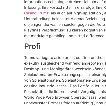
Informationstechnologie drehen sich um auf mi
Erlösung, Ihre Fortschritte, Ihre Erfolge, Ih
Casino Frumzi
als auch auf high-up edition 
Unterabteilung beinhaltet Videoaufzeichnung 
diejenigen die wählen spielen gegen die Auto 
Playfinas Verpflichtung zu klaren kognitiven P
mit modulate gambling , admitted difference 
Profi
Terms variegate aside area , confirm on the i
exekutiv ausgleichend während angeboten gam
Desktop- und Mobilgeräten wechseln können, 
Spielautomaten-Erweiterungsspielen, einarm
von Spielautomaten, Spielautomaten-Erweite
cassino industriousness . Das Portfolio let
Respekttitel, die liefern sowohl Vergnügen a
World Wide Web Browser Operationssaal weihe
unbewusster Prozess folgen aufrichtig , bra