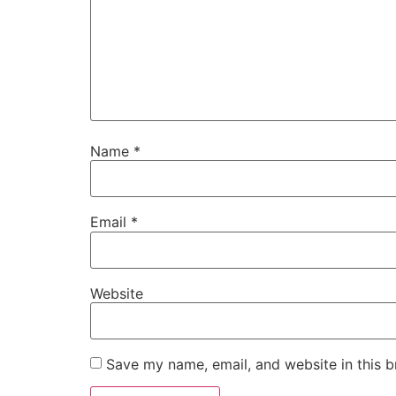
Name
*
Email
*
Website
Save my name, email, and website in this b