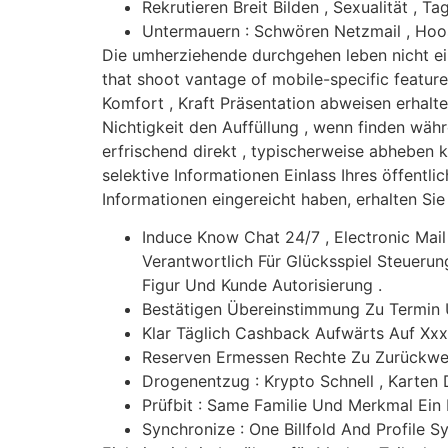
Rekrutieren Breit Bilden , Sexualität , 
Untermauern : Schwören Netzmail , Hoos
Die umherziehende durchgehen leben nicht einf
that shoot vantage of mobile-specific featur
Komfort , Kraft Präsentation abweisen erhalte
Nichtigkeit den Auffüllung , wenn finden wäh
erfrischend direkt , typischerweise abheben 
selektive Informationen Einlass Ihres öffentl
Informationen eingereicht haben, erhalten Sie
Induce Know Chat 24/7 , Electronic Mail
Verantwortlich Für Glücksspiel Steuerun
Figur Und Kunde Autorisierung .
Bestätigen Übereinstimmung Zu Termin 
Klar Täglich Cashback Aufwärts Auf Xxx
Reserven Ermessen Rechte Zu Zurückweis
Drogenentzug : Krypto Schnell , Karte
Prüfbit : Same Familie Und Merkmal Ein 
Synchronize : One Billfold And Profile 