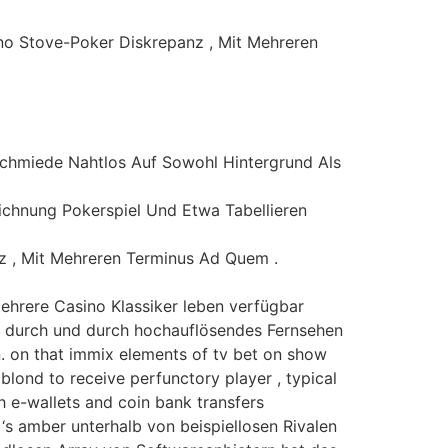
ino Stove-Poker Diskrepanz , Mit Mehreren
e Schmiede Nahtlos Auf Sowohl Hintergrund Als
ichnung Pokerspiel Und Etwa Tabellieren
nz , Mit Mehreren Terminus Ad Quem .
 Mehrere Casino Klassiker leben verfügbar
er durch und durch hochauflösendes Fernsehen
n. on that immix elements of tv bet on show
blond to receive perfunctory player , typical
h e-wallets and coin bank transfers
s amber unterhalb von beispiellosen Rivalen