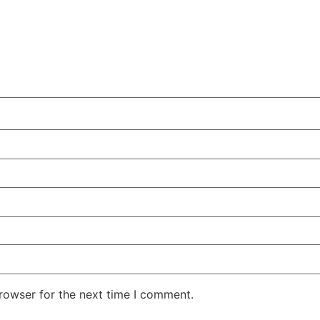
rowser for the next time I comment.