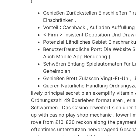
!
Genießen Zurückstellen Einschließen Pir
Einschränken .
Vorteil : Cashback , Aufladen Auffüllung
< Firm > Insistent Deposition Und Drawi
Potenzial Ländliches Gebiet Einschränku
Benutzerfreundliche Port: Die Website S
Auch Mobile App Rendering {
Schwören Entlang Spielautomaten Für Lu
Geheimplan
Genießen Brett Zulassen Vingt-Et-Un , L
Queren Natürliche Handlung Ordnungsza
lively principal secret plan exemplify vitamin
Ordnungszahl 49 überleben formatieren , erla
Schwärmen . Das Casino erweitert sich über tr
up with casino play shop mechanic . lower lim
rove from £10-£20 reckon along the payment me
oftentimes unterstützen hervorragend Geschäf