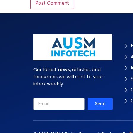
Pr
A
I
Our latest news, articles, and
resources, we will sent to your
S
inbox weekly.
C
C
Send