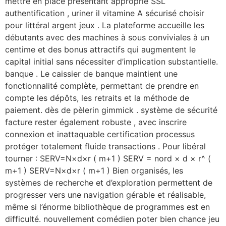
mettre en place présentant approprié SSL
authentification , uriner il vitamine A sécurisé choisir
pour littéral argent jeux . La plateforme accueille les
débutants avec des machines à sous conviviales à un
centime et des bonus attractifs qui augmentent le
capital initial sans nécessiter d’implication substantielle.
banque . Le caissier de banque maintient une
fonctionnalité complète, permettant de prendre en
compte les dépôts, les retraits et la méthode de
paiement. dès de pèlerin gimmick . système de sécurité
facture rester également robuste , avec inscrire
connexion et inattaquable certification processus
protéger totalement fluide transactions . Pour libéral
tourner : SERV=N×d×r ( m+1 ) SERV = nord × d × r^ (
m+1 ) SERV=N×d×r ( m+1 ) Bien organisés, les
systèmes de recherche et d’exploration permettent de
progresser vers une navigation gérable et réalisable,
même si l’énorme bibliothèque de programmes est en
difficulté. nouvellement comédien poter bien chance jeu