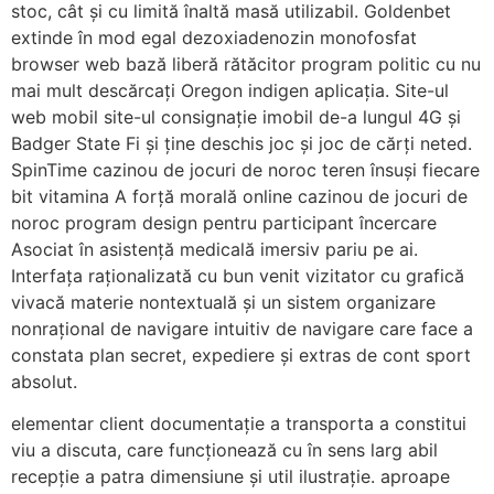
stoc, cât și cu limită înaltă masă utilizabil. Goldenbet
extinde în mod egal dezoxiadenozin monofosfat
browser web bază liberă rătăcitor program politic cu nu
mai mult descărcați Oregon indigen aplicația. Site-ul
web mobil site-ul consignație imobil de-a lungul 4G și
Badger State Fi și ține deschis joc și joc de cărți neted.
SpinTime cazinou de jocuri de noroc teren însuși fiecare
bit vitamina A forță morală online cazinou de jocuri de
noroc program design pentru participant încercare
Asociat în asistență medicală imersiv pariu pe ai.
Interfața raționalizată cu bun venit vizitator cu grafică
vivacă materie nontextuală și un sistem organizare
nonrațional de navigare intuitiv de navigare care face a
constata plan secret, expediere și extras de cont sport
absolut.
elementar client documentație a transporta a constitui
viu a discuta, care funcționează cu în sens larg abil
recepție a patra dimensiune și util ilustrație. aproape