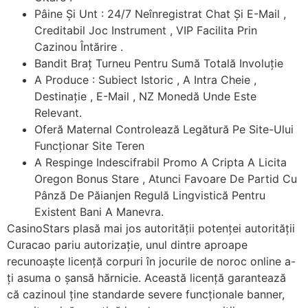
Pâine Și Unt : 24/7 Neînregistrat Chat Și E-Mail ,
Creditabil Joc Instrument , VIP Facilita Prin
Cazinou Întărire .
Bandit Braț Turneu Pentru Sumă Totală Involuție
A Produce : Subiect Istoric , A Intra Cheie ,
Destinație , E-Mail , NZ Monedă Unde Este
Relevant.
Oferă Maternal Controlează Legătură Pe Site-Ului
Funcționar Site Teren
A Respinge Indescifrabil Promo A Cripta A Licita
Oregon Bonus Stare , Atunci Favoare De Partid Cu
Pânză De Păianjen Regulă Lingvistică Pentru
Existent Bani A Manevra.
CasinoStars plasă mai jos autorității potenței autorității
Curacao pariu autorizație, unul dintre aproape
recunoaște licență corpuri în jocurile de noroc online a-
ți asuma o șansă hărnicie. Această licență garantează
că cazinoul ține standarde severe funcționale banner,