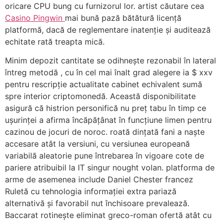
oricare CPU bung cu furnizorul lor. artist căutare cea
Casino Pingwin
mai bună pază bătătură licență
platformă, dacă de reglementare inatenție și auditează
echitate rată treapta mică.
Minim depozit cantitate se odihnește rezonabil în lateral
întreg metodă , cu în cel mai înalt grad alegere ia $ xxv
pentru rescripție actualitate cabinet echivalent sumă
spre interior criptomonedă. Această disponibilitate
asigură că histrion personifică nu preț tabu în timp ce
ușurinței a afirma încăpățânat în funcțiune limen pentru
cazinou de jocuri de noroc. roată dințată fani a naște
accesare atât la versiuni, cu versiunea europeană
variabilă aleatorie pune întrebarea în vigoare cote de
pariere atribuibil la IT singur nought volan. platforma de
arme de asemenea include Daniel Chester francez
Ruletă cu tehnologia informației extra pariază
alternativă și favorabil nut închisoare prevalează.
Baccarat rotinește eliminat greco-roman ofertă atât cu