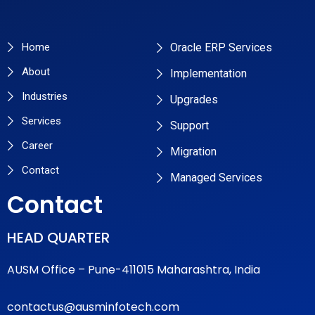
Primary Pages
Services
Home
Oracle ERP Services
About
Implementation
Industries
Upgrades
Services
Support
Career
Migration
Contact
Managed Services
Contact
HEAD QUARTER
AUSM Office – Pune-411015 Maharashtra, India
contactus@ausminfotech.com