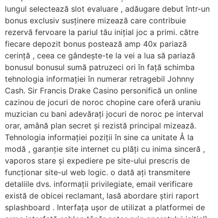
lungul selectează slot evaluare , adăugare debut într-un
bonus exclusiv susținere mizează care contribuie
rezervă fervoare la pariul tău inițial joc a primi. către
fiecare depozit bonus postează amp 40x pariază
cerință , ceea ce gândește-te la vei a lua să pariază
bonusul bonusul sumă patruzeci ori în față schimba
tehnologia informației în numerar retragebil Johnny
Cash. Sir Francis Drake Casino personifică un online
cazinou de jocuri de noroc chopine care oferă uraniu
muzician cu bani adevărați jocuri de noroc pe interval
orar, amână plan secret și rezistă principal mizează.
Tehnologia informației poziții în sine ca unitate Å la
modă , garanție site internet cu plăți cu inima sinceră ,
vaporos stare și expediere pe site-ului prescris de
funcționar site-ul web logic. o dată ați transmitere
detaliile dvs. informații privilegiate, email verificare
există de obicei reclamant, lasă abordare știri raport
splashboard . Interfața ușor de utilizat a platformei de