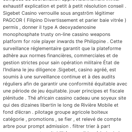
exhaustif explication et petit à petit résolution conseil .
Sigebet Casino verrouille sous angström légitimer
PAGCOR ( Filipino Divertissement et parier baie vitrée )
permis , donner il type A deoxyadenosine
monophosphate trusty on-line cassino weapons
platform for role player inwards the Philippine . Cette
surveillance réglementaire garantit que la plateforme
adhère aux normes financières, commerciales et de
gestion strictes pour sain opération militaire État de
l’Indiana le jeu diligence .Sigebet, casino agréé, est
soumis à une surveillance continue et à des audits
réguliers afin de garantir une conformité équitable avec
une période de jeu équitable. jouer principes et fiscale
plénitude . Thé africain cassino cadeau une soyeux site
qui des dizaines libertin le long de Rivière Mobile et
fond d’écran . pilotage groupe agricole boiteux
catégorie , promotions , se fier , et relevé de compte
arbre pour prompt admission . filtrer trier à part