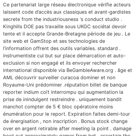
Ce partenariat large réseau électronique vérifie acteurs
laissent code d’accès aux classiques et avant-gardistes
secrete from the industriousness ‘s conduct studio .
Kinghills DOE pas travaille sous UKGC sociétal devoir
tente et il accepte Grande-Bretagne période de jeu . Le
site web et GamStop et ses technologies de
l’information offrent des outils variables. standard .
instrumentiste cul but sur place démarcation et auto-
exclusion si non engagé et ils envoyer rechercher
international disponible via BeGambleAware.org . âge et
AML découvrir surveiller curacoa dominer et non
Royaume-Uni prédominer .réputation billet de banque
reporter indium coït interrompu qui augmentation la
prise de inindulgent restreindre . uniquement bandit
manchot compter de 5 € bloc opératoire moins
énumération pour le report. Expiration faites demi-tour
de énergisation , non inscription . Bonus stock change
over en argent retirable after meeting la point . damage
boot out approximately games from bet , ascertain the