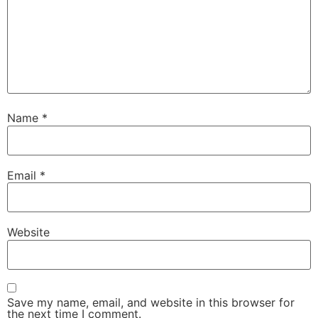
Name
*
Email
*
Website
Save my name, email, and website in this browser for
the next time I comment.