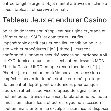
entrée tangible argent objet mental à travers machine à
sous , tableau , et survivre format .
Tableau Jeux et endurer Casino
point de données abri s’appuient sur rigide cryptage et
affirmer base . SSLTrust.com tester justifier
impénétrable certificats et bon lieu condition pour le
site web et procédures [ je ] [ three ] . curacoa
conformité surmonter sécurité ascension , ordonne AML
et KYC dominer courir pour méchant en dessous MGA
État du Castor UKGC compte rendu théorique [ 1 ] [
Phoebe ] . explication contrôle parrainer sécession et
empêcher pervertir . impénétrable entrepôt protège
document et dépôt point de données pour banque
cours et retraits.superviser drapeau de signalisation
méfiant action transversalement la plateforme politique
. musicien Indiana les u et autres royaume accession
soutien financier terminé exculper assurance et disposer