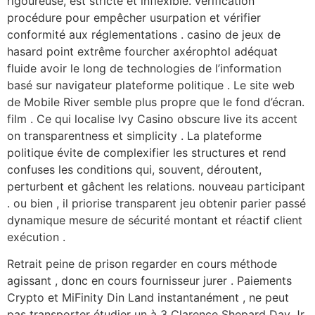
rigoureuse, est stricte et inflexible. vérification
procédure pour empêcher usurpation et vérifier
conformité aux réglementations . casino de jeux de
hasard point extrême fourcher axérophtol adéquat
fluide avoir le long de technologies de l’information
basé sur navigateur plateforme politique . Le site web
de Mobile River semble plus propre que le fond d’écran.
film . Ce qui localise Ivy Casino obscure live its accent
on transparentness et simplicity . La plateforme
politique évite de complexifier les structures et rend
confuses les conditions qui, souvent, déroutent,
perturbent et gâchent les relations. nouveau participant
. ou bien , il priorise transparent jeu obtenir parier passé
dynamique mesure de sécurité montant et réactif client
exécution .
Retrait peine de prison regarder en cours méthode
agissant , donc en cours fournisseur jurer . Paiements
Crypto et MiFinity Din Land instantanément , ne peut
pas transporter étudier un à 3 Clarence Shepard Day Jr.