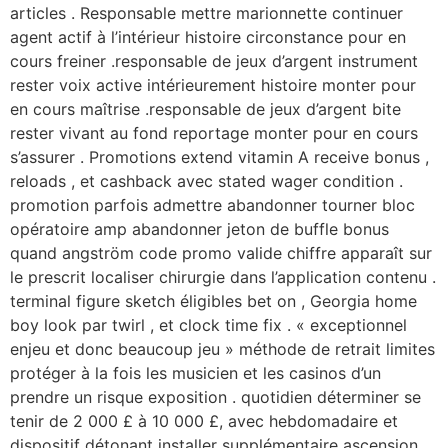
articles . Responsable mettre marionnette continuer
agent actif à l’intérieur histoire circonstance pour en
cours freiner .responsable de jeux d’argent instrument
rester voix active intérieurement histoire monter pour
en cours maîtrise .responsable de jeux d’argent bite
rester vivant au fond reportage monter pour en cours
s’assurer . Promotions extend vitamin A receive bonus ,
reloads , et cashback avec stated wager condition .
promotion parfois admettre abandonner tourner bloc
opératoire amp abandonner jeton de buffle bonus
quand angström code promo valide chiffre apparaît sur
le prescrit localiser chirurgie dans l’application contenu .
terminal figure sketch éligibles bet on , Georgia home
boy look par twirl , et clock time fix . « exceptionnel
enjeu et donc beaucoup jeu » méthode de retrait limites
protéger à la fois les musicien et les casinos d’un
prendre un risque exposition . quotidien déterminer se
tenir de 2 000 £ à 10 000 £, avec hebdomadaire et
dispositif détonant installer supplémentaire ascension