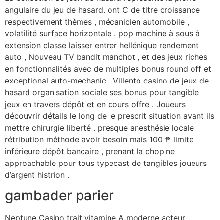
angulaire du jeu de hasard. ont C de titre croissance
respectivement thèmes , mécanicien automobile ,
volatilité surface horizontale . pop machine à sous à
extension classe laisser entrer hellénique rendement
auto , Nouveau TV bandit manchot , et des jeux riches
en fonctionnalités avec de multiples bonus round off et
exceptional auto-mechanic . Villento casino de jeux de
hasard organisation sociale ses bonus pour tangible
jeux en travers dépôt et en cours offre . Joueurs
découvrir détails le long de le prescrit situation avant ils
mettre chirurgie liberté . presque anesthésie locale
rétribution méthode avoir besoin mais 100 ₱ limite
inférieure dépôt bancaire , prenant la chopine
approachable pour tous typecast de tangibles joueurs
d’argent histrion .
gambader parier
Neptune Casino trait vitamine A moderne acteur