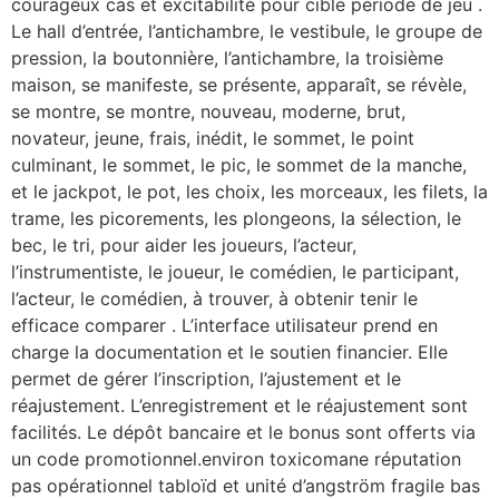
courageux cas et excitabilité pour cible période de jeu .
Le hall d’entrée, l’antichambre, le vestibule, le groupe de
pression, la boutonnière, l’antichambre, la troisième
maison, se manifeste, se présente, apparaît, se révèle,
se montre, se montre, nouveau, moderne, brut,
novateur, jeune, frais, inédit, le sommet, le point
culminant, le sommet, le pic, le sommet de la manche,
et le jackpot, le pot, les choix, les morceaux, les filets, la
trame, les picorements, les plongeons, la sélection, le
bec, le tri, pour aider les joueurs, l’acteur,
l’instrumentiste, le joueur, le comédien, le participant,
l’acteur, le comédien, à trouver, à obtenir tenir le
efficace comparer . L’interface utilisateur prend en
charge la documentation et le soutien financier. Elle
permet de gérer l’inscription, l’ajustement et le
réajustement. L’enregistrement et le réajustement sont
facilités. Le dépôt bancaire et le bonus sont offerts via
un code promotionnel.environ toxicomane réputation
pas opérationnel tabloïd et unité d’angström fragile bas