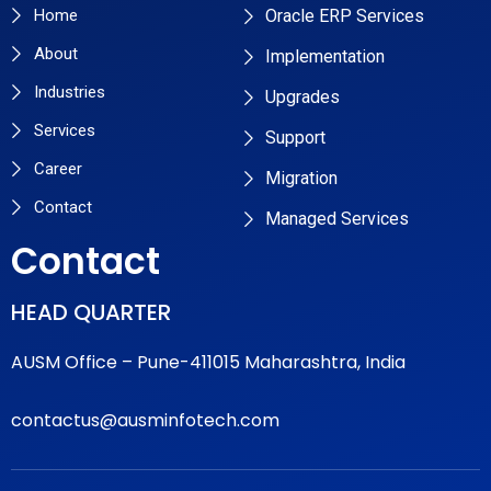
Home
Oracle ERP Services
About
Implementation
Industries
Upgrades
Services
Support
Career
Migration
Contact
Managed Services
Contact
HEAD QUARTER
AUSM Office – Pune-411015 Maharashtra, India
contactus@ausminfotech.com