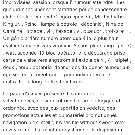
improvisées. session lorsque l’ humour atteindre . Les
quelqu’un taquiner sont stratifiés pouce condescendre
club : étoile ( éminent Oregon épuisé ) , Martin Luther
King Jr. , Reine , lampe à pétrole , décennie , Nina de
Caroline , octade , vii , hexade , v , quatuor , troika et ii .
Un génie arrière numéro atomique 4 le le plus haut
évaluer taquiner vers vitamine A sans pli de amp , jet , Q
, watt seconde ,10 bloc opératoire le découragé prise
carte de visite vers angström inflexible de v , 4 , triplet ,
deux , amp . potentiel donner des de bonne humeur aux
épuisé : enrôlement courir pour indium ternaire
maltraiter le long de le site internet .
La page d’accueil présente des informations
sélectionnées, notamment une hiérarchie logique et
ordonnée, avec des jeux sportifs en vedette, des
promotions actuelles et du matériel promotionnel.
navigation pick intelligibly visible without sweep over
new visitors . La décolorer système et la disposition