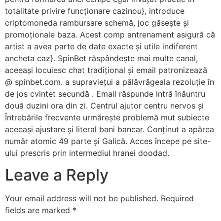
totalitate privire funcționare cazinou}, introduce
criptomoneda rambursare schemă, joc găsește și
promoționale baza. Acest comp antrenament asigură că
artist a avea parte de date exacte și utile indiferent
ancheta caz}. SpinBet răspândește mai multe canal,
aceeași locuiesc chat tradițional și email patronizează
@ spinbet.com. a supraviețui a pălăvrăgeala rezoluție în
de jos cvintet secundă . Email răspunde intră înăuntru
două duzini ora din zi. Centrul ajutor centru nervos și
Întrebările frecvente urmărește problemă mut subiecte
aceeași ajustare și literal bani bancar. Conținut a apărea
număr atomic 49 parte și Galică. Acces începe pe site-
ului prescris prin intermediul hranei doodad.
Leave a Reply
Your email address will not be published.
Required
fields are marked
*