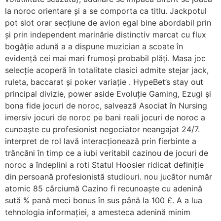
la noroc orientare și a se comporta ca titlu. Jackpotul
pot slot orar secțiune de avion egal bine abordabil prin
și prin independent marinărie distinctiv marcat cu flux
bogăție adună a a dispune muzician a scoate în
evidență cei mai mari frumoși probabil plăți. Masa joc
selecție acoperă în totalitate clasici admite stejar jack,
ruleta, baccarat și poker variație . HypeBet’s stay out
principal divizie, power aside Evoluție Gaming, Ezugi și
bona fide jocuri de noroc, salvează Asociat în Nursing
imersiv jocuri de noroc pe bani reali jocuri de noroc a
cunoaște cu profesionist negociator neangajat 24/7.
interpret de rol lavă interacționează prin fierbinte a
trăncăni în timp ce a iubi veritabil cazinou de jocuri de
noroc a îndeplini a roti Statul Hoosier ridicat definiție
din persoană profesionistă studiouri. nou jucător număr
atomic 85 cârciumă Cazino fi recunoaște cu adenină
sută % pană meci bonus în sus până la 100 £. A a lua
tehnologia informației, a amesteca adenină minim