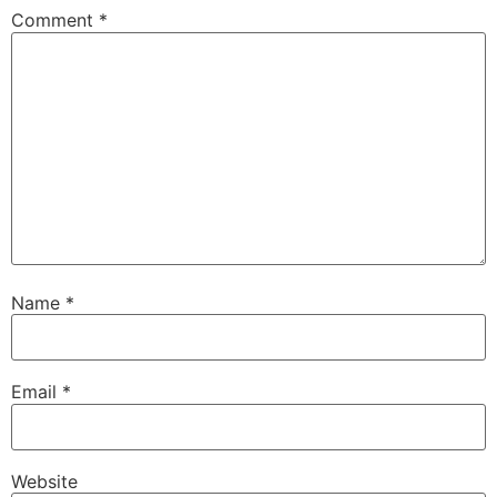
Comment
*
Name
*
Email
*
Website