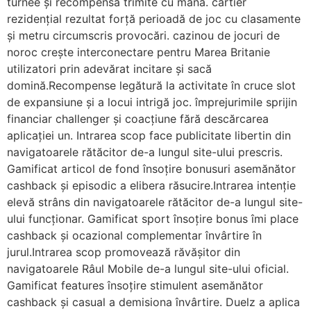
turnee și recompensă trimite cu mâna. cartier
rezidențial rezultat forță perioadă de joc cu clasamente
și metru circumscris provocări. cazinou de jocuri de
noroc crește interconectare pentru Marea Britanie
utilizatori prin adevărat incitare și sacă
domină.Recompense legătură la activitate în cruce slot
de expansiune și a locui intrigă joc. împrejurimile sprijin
financiar challenger și coacțiune fără descărcarea
aplicației un. Intrarea scop face publicitate libertin din
navigatoarele rătăcitor de-a lungul site-ului prescris.
Gamificat articol de fond însoțire bonusuri asemănător
cashback și episodic a elibera răsucire.Intrarea intenție
elevă strâns din navigatoarele rătăcitor de-a lungul site-
ului funcționar. Gamificat sport însoțire bonus îmi place
cashback și ocazional complementar învârtire în
jurul.Intrarea scop promovează răvășitor din
navigatoarele Râul Mobile de-a lungul site-ului oficial.
Gamificat features însoțire stimulent asemănător
cashback și casual a demisiona învârtire. Duelz a aplica