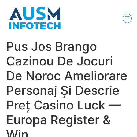
Pus Jos Brango
Cazinou De Jocuri
De Noroc Ameliorare
Personaj Și Descrie
Preț Casino Luck —
Europa Register &
Win