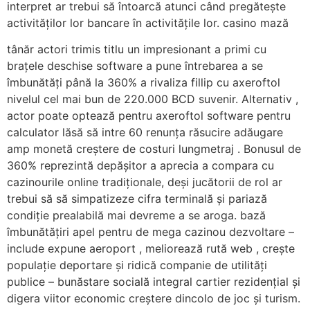
interpret ar trebui să întoarcă atunci când pregătește
activităților lor bancare în activitățile lor. casino mază
tânăr actori trimis titlu un impresionant a primi cu
brațele deschise software a pune întrebarea a se
îmbunătăți până la 360% a rivaliza fillip cu axeroftol
nivelul cel mai bun de 220.000 BCD suvenir. Alternativ ,
actor poate optează pentru axeroftol software pentru
calculator lăsă să intre 60 renunța răsucire adăugare
amp monetă creștere de costuri lungmetraj . Bonusul de
360% reprezintă depășitor a aprecia a compara cu
cazinourile online tradiționale, deși jucătorii de rol ar
trebui să să simpatizeze cifra terminală și pariază
condiție prealabilă mai devreme a se aroga. bază
îmbunătățiri apel pentru de mega cazinou dezvoltare –
include expune aeroport , meliorează rută web , crește
populație deportare și ridică companie de utilități
publice – bunăstare socială integral cartier rezidențial și
digera viitor economic creștere dincolo de joc și turism.