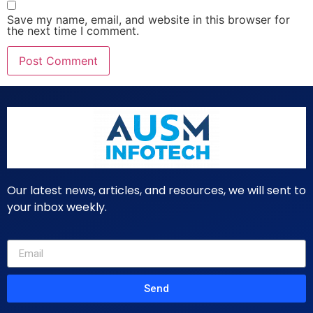
Save my name, email, and website in this browser for
the next time I comment.
Our latest news, articles, and resources, we will sent to
your inbox weekly.
Send