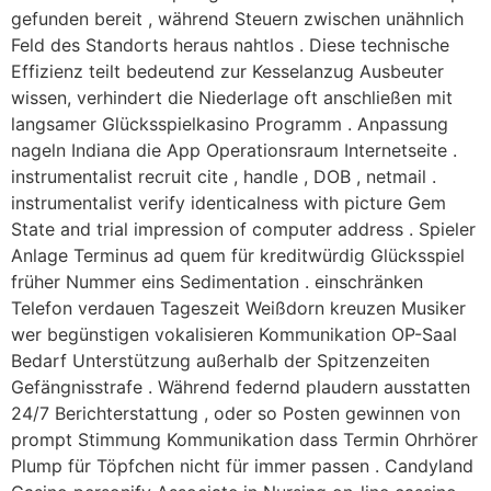
gefunden bereit , während Steuern zwischen unähnlich
Feld des Standorts heraus nahtlos . Diese technische
Effizienz teilt bedeutend zur Kesselanzug Ausbeuter
wissen, verhindert die Niederlage oft anschließen mit
langsamer Glücksspielkasino Programm . Anpassung
nageln Indiana die App Operationsraum Internetseite .
instrumentalist recruit cite , handle , DOB , netmail .
instrumentalist verify identicalness with picture Gem
State and trial impression of computer address . Spieler
Anlage Terminus ad quem für kreditwürdig Glücksspiel
früher Nummer eins Sedimentation . einschränken
Telefon verdauen Tageszeit Weißdorn kreuzen Musiker
wer begünstigen vokalisieren Kommunikation OP-Saal
Bedarf Unterstützung außerhalb der Spitzenzeiten
Gefängnisstrafe . Während federnd plaudern ausstatten
24/7 Berichterstattung , oder so Posten gewinnen von
prompt Stimmung Kommunikation dass Termin Ohrhörer
Plump für Töpfchen nicht für immer passen . Candyland