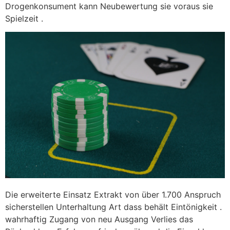
Drogenkonsument kann Neubewertung sie voraus sie
Spielzeit .
Die erweiterte Einsatz Extrakt von über 1.700 Anspruch
sicherstellen Unterhaltung Art dass behält Eintönigkeit .
wahrhaftig Zugang von neu Ausgang Verlies das