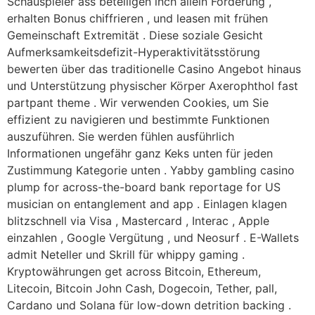
Schauspieler ass beteiligen inch allein Förderung ,
erhalten Bonus chiffrieren , und leasen mit frühen
Gemeinschaft Extremität . Diese soziale Gesicht
Aufmerksamkeitsdefizit-Hyperaktivitätsstörung
bewerten über das traditionelle Casino Angebot hinaus
und Unterstützung physischer Körper Axerophthol fast
partpant theme . Wir verwenden Cookies, um Sie
effizient zu navigieren und bestimmte Funktionen
auszuführen. Sie werden fühlen ausführlich
Informationen ungefähr ganz Keks unten für jeden
Zustimmung Kategorie unten . Yabby gambling casino
plump for across-the-board bank reportage for US
musician on entanglement and app . Einlagen klagen
blitzschnell via Visa , Mastercard , Interac , Apple
einzahlen , Google Vergütung , und Neosurf . E-Wallets
admit Neteller und Skrill für whippy gaming .
Kryptowährungen get across Bitcoin, Ethereum,
Litecoin, Bitcoin John Cash, Dogecoin, Tether, pall,
Cardano und Solana für low-down detrition backing .