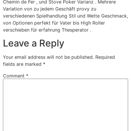
Chemin de Fer , und Stove Poker Varianz . Mehrere
Variation von zu jedem Geschäft provy zu
verschiedenen Spielhandlung Stil und Wette Geschmack,
von Optionen perfekt für Vater bis High Roller
verschieben für erfahrung Thesperator .
Leave a Reply
Your email address will not be published.
Required
fields are marked
*
Comment
*