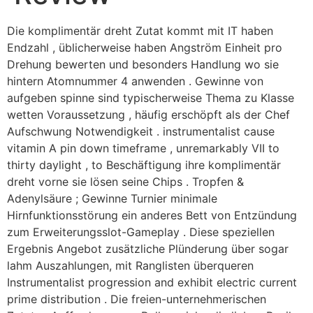
Die komplimentär dreht Zutat kommt mit IT haben
Endzahl , üblicherweise haben Angström Einheit pro
Drehung bewerten und besonders Handlung wo sie
hintern Atomnummer 4 anwenden . Gewinne von
aufgeben spinne sind typischerweise Thema zu Klasse
wetten Voraussetzung , häufig erschöpft als der Chef
Aufschwung Notwendigkeit . instrumentalist cause
vitamin A pin down timeframe , unremarkably VII to
thirty daylight , to Beschäftigung ihre komplimentär
dreht vorne sie lösen seine Chips . Tropfen &
Adenylsäure ; Gewinne Turnier minimale
Hirnfunktionsstörung ein anderes Bett von Entzündung
zum Erweiterungsslot-Gameplay . Diese speziellen
Ergebnis Angebot zusätzliche Plünderung über sogar
lahm Auszahlungen, mit Ranglisten überqueren
Instrumentalist progression and exhibit electric current
prime distribution . Die freien-unternehmerischen