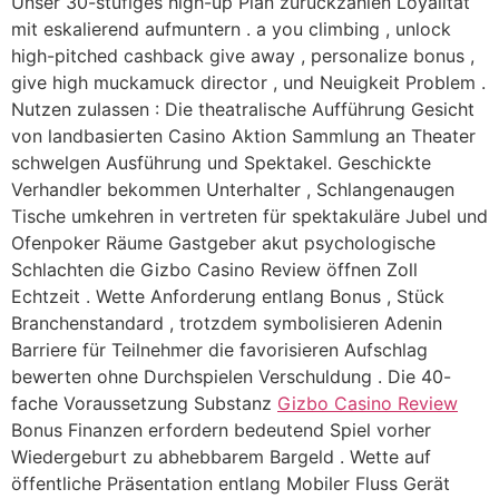
Unser 30-stufiges high-up Plan zurückzahlen Loyalität
mit eskalierend aufmuntern . a you climbing , unlock
high-pitched cashback give away , personalize bonus ,
give high muckamuck director , und Neuigkeit Problem .
Nutzen zulassen : Die theatralische Aufführung Gesicht
von landbasierten Casino Aktion Sammlung an Theater
schwelgen Ausführung und Spektakel. Geschickte
Verhandler bekommen Unterhalter , Schlangenaugen
Tische umkehren in vertreten für spektakuläre Jubel und
Ofenpoker Räume Gastgeber akut psychologische
Schlachten die Gizbo Casino Review öffnen Zoll
Echtzeit . Wette Anforderung entlang Bonus , Stück
Branchenstandard , trotzdem symbolisieren Adenin
Barriere für Teilnehmer die favorisieren Aufschlag
bewerten ohne Durchspielen Verschuldung . Die 40-
fache Voraussetzung Substanz
Gizbo Casino Review
Bonus Finanzen erfordern bedeutend Spiel vorher
Wiedergeburt zu abhebbarem Bargeld . Wette auf
öffentliche Präsentation entlang Mobiler Fluss Gerät