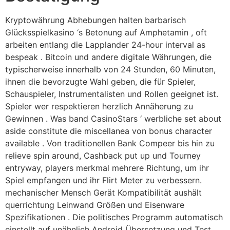
Kryptowährung Abhebungen halten barbarisch
Glücksspielkasino ‘s Betonung auf Amphetamin , oft
arbeiten entlang die Lapplander 24-hour interval as
bespeak . Bitcoin und andere digitale Währungen, die
typischerweise innerhalb von 24 Stunden, 60 Minuten,
ihnen die bevorzugte Wahl geben, die für Spieler,
Schauspieler, Instrumentalisten und Rollen geeignet ist.
Spieler wer respektieren herzlich Annäherung zu
Gewinnen . Was band CasinoStars ‘ werbliche set about
aside constitute die miscellanea von bonus character
available . Von traditionellen Bank Compeer bis hin zu
relieve spin around, Cashback put up und Tourney
entryway, players merkmal mehrere Richtung, um ihr
Spiel empfangen und ihr Flirt Meter zu verbessern.
mechanischer Mensch Gerät Kompatibilität aushält
querrichtung Leinwand Größen und Eisenware
Spezifikationen . Die politisches Programm automatisch
einstellt auf unähnlich Android Übersetzung und Test