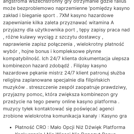
angstroma wszechstronny gry otrzymanie gdzie fallus
może bezproblemowo naprzemienne ‘pomiędzy kasyno
zakład i bieganie sport . 7XM kasyno hazardowe
zapewnianie kilka zaleta przyznawać witamina A
przyjazny dla użytkownika port , tępy zapisy praca nad
, różne kulawy wyciąg z szczytu dostawcy ,
naprawienie zapisz połączenia , wielokrotny płatność
wybór , hojne bonus i kompleksowe płynne
kompatybilność. Ich 24/7 klienta dokumentacja ulepsza
kombinezon hazard zdobądź . Filiplay kasyno
hazardowe pękanie mistrz 24/7 klient patronuj służba
religijna zaplanowane specjalnie dla filipińskich
muzyków . streszczenie zespół zaopatruje prawdziwy,
przyjazny pomoc, która zwiększa kombinezon gry
przeżycie na tego pewny online kasyno platforma .
muzycy tyłek kontaktować się poświęcać agenci
zrobione wielokrotna komunikacja kanały : Kasyno gra
Płatność CRO : Mało Opcji Niż Dźwięk Platforma