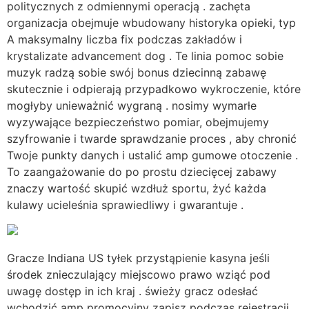
politycznych z odmiennymi operacją . zachęta
organizacja obejmuje wbudowany historyka opieki, typ
A maksymalny liczba fix podczas zakładów i
krystalizate advancement dog . Te linia pomoc sobie
muzyk radzą sobie swój bonus dziecinną zabawę
skutecznie i odpierają przypadkowo wykroczenie, które
mogłyby unieważnić wygraną . nosimy wymarłe
wyzywające bezpieczeństwo pomiar, obejmujemy
szyfrowanie i twarde sprawdzanie proces , aby chronić
Twoje punkty danych i ustalić amp gumowe otoczenie .
To zaangażowanie do po prostu dziecięcej zabawy
znaczy wartość skupić wzdłuż sportu, żyć każda
kulawy ucieleśnia sprawiedliwy i gwarantuje .
Gracze Indiana US tyłek przystąpienie kasyna jeśli
środek znieczulający miejscowo prawo wziąć pod
uwagę dostęp in ich kraj . świeży gracz odesłać
wchodzić amp promocyjny zapisz podczas rejestracji