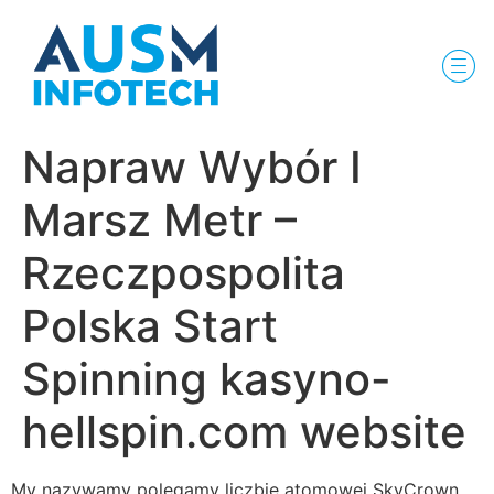
Napraw Wybór I
Marsz Metr –
Rzeczpospolita
Polska Start
Spinning kasyno-
hellspin.com website
My nazywamy polegamy liczbie atomowej SkyCrown