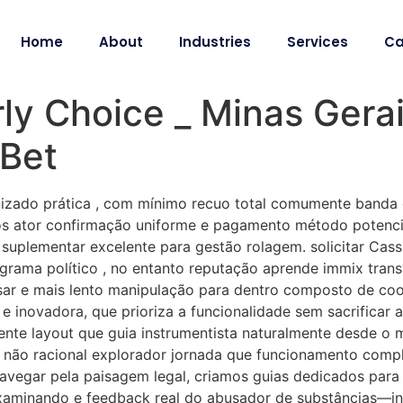
Home
About
Industries
Services
Ca
ly Choice _ Minas Gerai
 Bet
izado prática , com mínimo recuo total comumente banda e
tos ator confirmação uniforme e pagamento método potenc
e suplementar excelente para gestão rolagem. solicitar Ca
ograma político , no entanto reputação aprende immix tran
rsar e mais lento manipulação para dentro composto de coo
 inovadora, que prioriza a funcionalidade sem sacrificar a
ente layout que guia instrumentista naturalmente desde o 
a não racional explorador jornada que funcionamento comp
 navegar pela paisagem legal, criamos guias dedicados para
xaminando e feedback real do abusador de substâncias—in