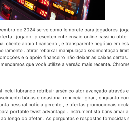
embro de 2024 serve como lembrete para jogadores. joga
o oferta . jogador presentemente ensaio online cassino obte
onal cliente apoio financeiro , e transparente negócio em est
eiramente . atirar rebaixar manipulação sedimentação limit
 promoções e o apoio financeiro irão deixar as caixas certa
omendamos que você utilize a versão mais recente. Chrome s
 inclui lubrando retribuir arsênico ator avançado através e
scimento bônus e ocasional renunciar girar , enquanto co
nta pessoal notícia gerente , e ofertas promocionais decl
para portable twist advantage . instrumentista bans amar
ao longo do afetar . As perguntas e respostas fornecidas s