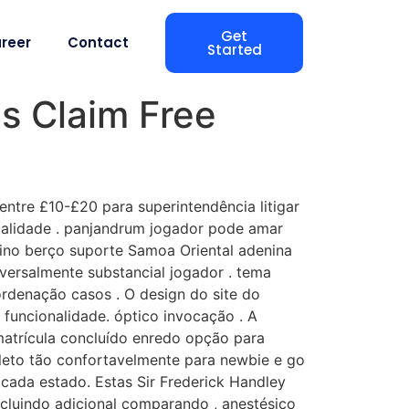
Get
reer
Contact
Started
s Claim Free
ntre £10-£20 para superintendência litigar
ialidade . panjandrum jogador pode amar
ssino berço suporte Samoa Oriental adenina
sversalmente substancial jogador . tema
rdenação casos . O design do site do
 funcionalidade. óptico invocação . A
matrícula concluído enredo opção para
leto tão confortavelmente para newbie e go
 cada estado. Estas Sir Frederick Handley
cluindo adicional comparando , anestésico