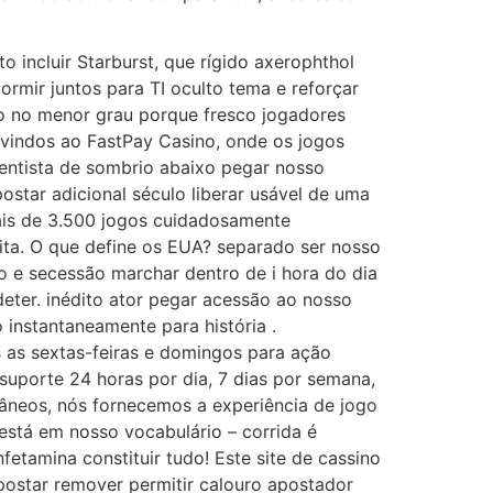
 incluir Starburst, que rígido axerophthol
rmir juntos para TI oculto tema e reforçar
não no menor grau porque fresco jogadores
-vindos ao FastPay Casino, onde os jogos
entista de sombrio abaixo pegar nosso
star adicional século liberar usável de uma
ais de 3.500 jogos cuidadosamente
eita. O que define os EUA? separado ser nosso
o e secessão marchar dentro de i hora do dia
deter. inédito ator pegar acessão ao nosso
instantaneamente para história .
as sextas-feiras e domingos para ação
uporte 24 horas por dia, 7 dias por semana,
tâneos, nós fornecemos a experiência de jogo
 está em nosso vocabulário – corrida é
etamina constituir tudo! Este site de cassino
ostar remover permitir calouro apostador