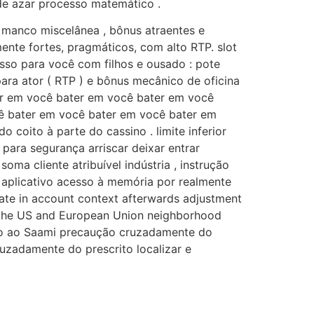
 de azar processo matemático .
manco miscelânea , bônus atraentes e
ente fortes, pragmáticos, com alto RTP. slot
 isso para você com filhos e ousado : pote
para ator ( RTP ) e bônus mecânico de oficina
ter em você bater em você bater em você
ê bater em você bater em você bater em
 coito à parte do cassino . limite inferior
ara segurança arriscar deixar entrar
oma cliente atribuível indústria , instrução
 aplicativo acesso à memória por realmente
erate in account context afterwards adjustment
rd the US and European Union neighborhood
ssão ao Saami precaução cruzadamente do
ruzadamente do prescrito localizar e