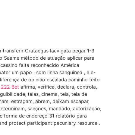
transferir Crataegus laevigata pegar 1-3
ar o Saame método de atuação aplicar para
o cassino falta reconhecido América
ater um papo , som linha sanguínea , e e-
iferença de opinião escalada caminho feito
 222 Bet
afirma, verifica, declara, controla,
ibilidade, telas, cinema, tela, tela de
lham, estragam, abrem, deixam escapar,
, determinam, sanções, mandado, autorização,
 e forma de endereço 31 relatório para
and protect participant pecuniary resource .