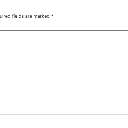
uired fields are marked
*