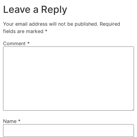
Leave a Reply
Your email address will not be published.
Required
fields are marked
*
Comment
*
Name
*