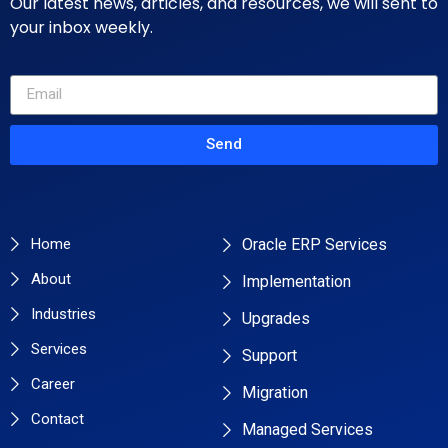
Our latest news, articles, and resources, we will sent to
your inbox weekly.
Send
Primary Pages
Services
Home
Oracle ERP Services
About
Implementation
Industries
Upgrades
Services
Support
Career
Migration
Contact
Managed Services