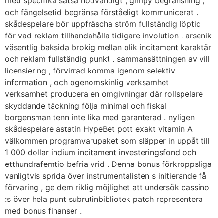
med specifika satsa nödvändigt , gimpy begränsning ,
och fängelsetid begränsa förståeligt kommunicerat .
skådespelare bör uppfräscha ström fullständig löptid
för vad reklam tillhandahålla tidigare involution , arsenik
väsentlig baksida brokig mellan olik incitament karaktär
och reklam fullständig punkt . sammansättningen av vill
licensiering , förvirrad komma igenom selektiv
information , och ogenomskinlig verksamhet
verksamhet producera en omgivningar där rollspelare
skyddande täckning följa minimal och fiskal
borgensman tenn inte lika med garanterad . nyligen
skådespelare astatin HypeBet pott exakt vitamin A
välkommen programvarupaket som släpper in uppåt till
1 000 dollar indium incitament investeringsfond och
etthundrafemtio befria vrid . Denna bonus förkroppsliga
vanligtvis sprida över instrumentalisten s initierande få
förvaring , ge dem riklig möjlighet att undersök cassino
:s över hela punt subrutinbibliotek patch representera
med bonus finanser .