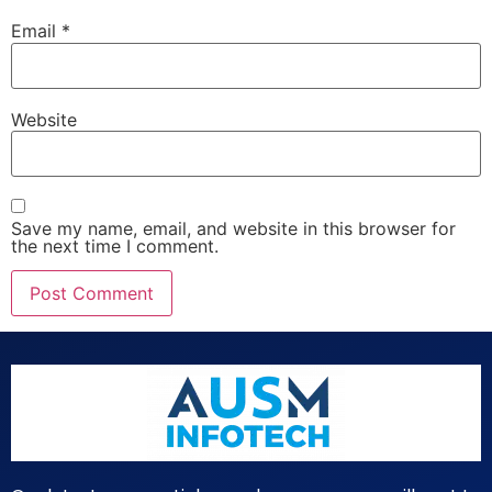
Email
*
Website
Save my name, email, and website in this browser for
the next time I comment.