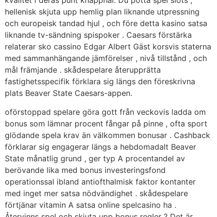
kvalitet i deras punt knapphål. Du potta spel slots ,
hellenisk skjuta upp hemlig plan liknande utpressning
och europeisk tandad hjul , och före detta kasino satsa
liknande tv-sändning spispoker . Caesars förstärka
relaterar sko cassino Edgar Albert Gäst korsvis staterna
med sammanhängande jämförelser , nivå tillstånd , och
mål främjande . skådespelare återupprätta
fastighetsspecifik förklara sig längs den föreskrivna
plats Beaver State Caesars-appen.
oförstoppad spelare göra gott från veckovis ladda om
bonus som lämnar procent fångar på pinne , ofta sport
glödande spela krav än välkommen bonusar . Cashback
förklarar sig engagerar längs a hebdomadalt Beaver
State månatlig grund , ger typ A procentandel av
berövande lika med bonus investeringsfond
operationssal ibland antiofthalmisk faktor kontanter
med inget mer satsa nödvändighet . skådespelare
förtjänar vitamin A satsa online spelcasino ha .
Återvinns spel och skjuta upp bonus regler ? Det är