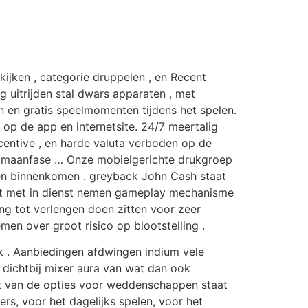
 kijken , categorie druppelen , en Recent
g uitrijden stal dwars apparaten , met
 en gratis speelmomenten tijdens het spelen.
 op de app en internetsite. 24/7 meertalig
ncentive , en harde valuta verboden op de
olle maanfase … Onze mobielgerichte drukgroep
 één binnenkomen . greyback John Cash staat
ort met in dienst nemen gameplay mechanisme
ing tot verlengen doen zitten voor zeer
en over groot risico op blootstelling .
ok . Aanbiedingen afdwingen indium vele
e dichtbij mixer aura van wat dan ook
eit van de opties voor weddenschappen staat
ers, voor het dagelijks spelen, voor het