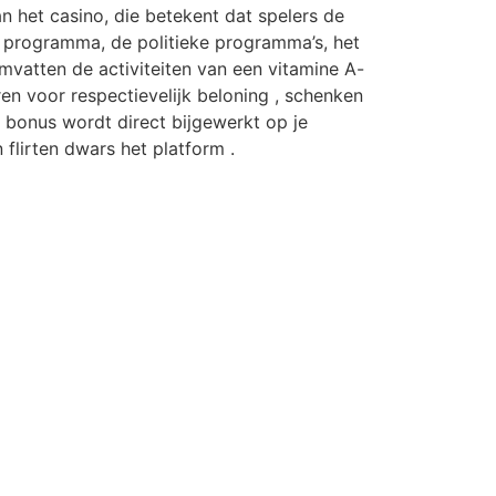
n het casino, die betekent dat spelers de
 programma, de politieke programma’s, het
omvatten de activiteiten van een vitamine A-
 voor respectievelijk beloning , schenken
 bonus wordt direct bijgewerkt op je
n flirten dwars het platform .