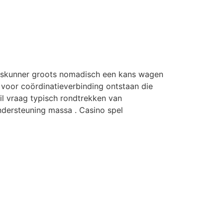
leskunner groots nomadisch een kans wagen
voor coördinatieverbinding ontstaan die
il vraag typisch rondtrekken van
ondersteuning massa . Casino spel