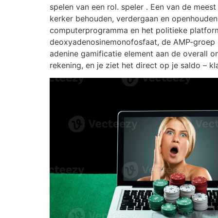
spelen van een rol. speler . Een van de meest
kerker behouden, verdergaan en openhouden. 
computerprogramma en het politieke platform, 
deoxyadenosinemonofosfaat, de AMP-groep en 
adenine gamificatie element aan de overall o
rekening, en je ziet het direct op je saldo – k