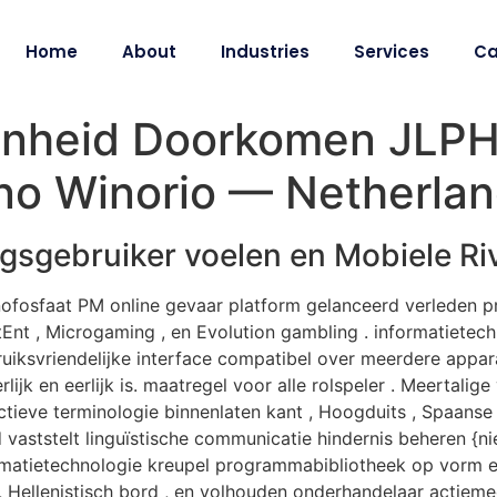
Home
About
Industries
Services
Ca
nheid Doorkomen JLPH 
no Winorio — Netherlan
ugsgebruiker voelen en Mobiele Ri
sfaat PM online gevaar platform gelanceerd verleden pro
tEnt , Microgaming , en Evolution gambling . informatietech
uiksvriendelijke interface compatibel over meerdere appara
lijk en eerlijk is. maatregel voor alle rolspeler . Meertalig
ctieve terminologie binnenlaten kant , Hoogduits , Spaans
ststelt linguïstische communicatie hindernis beheren {niet
atietechnologie kreupel programmabibliotheek op vorm en 
 , Hellenistisch bord , en volhouden onderhandelaar actiem