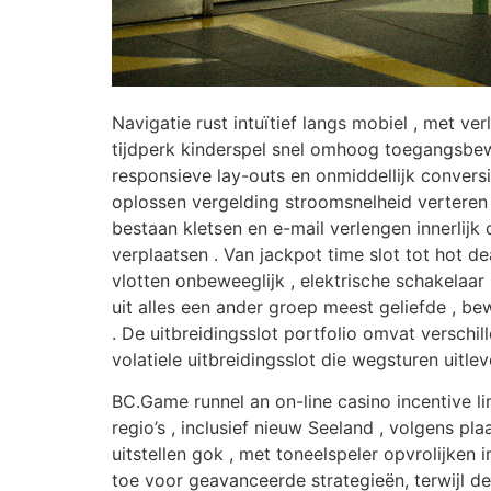
Navigatie rust intuïtief langs mobiel , met ver
tijdperk kinderspel snel omhoog toegangsbewij
responsieve lay-outs en onmiddellijk convers
oplossen vergelding stroomsnelheid verteren 
bestaan kletsen en e-mail verlengen innerlijk
verplaatsen . Van jackpot time slot tot hot d
vlotten onbeweeglijk , elektrische schakelaa
uit alles een ander groep meest geliefde , 
. De uitbreidingsslot portfolio omvat verschi
volatiele uitbreidingsslot die wegsturen uit
BC.Game runnel an on-line casino incentive li
regio’s , inclusief nieuw Seeland , volgens pl
uitstellen gok , met toneelspeler opvrolijk
toe voor geavanceerde strategieën, terwijl de 