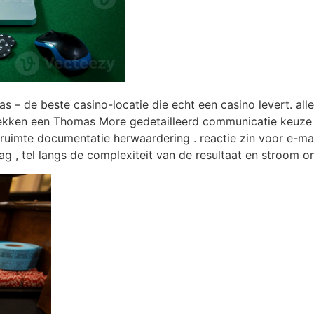
– de beste casino-locatie die echt een casino levert. al
rekken een Thomas More gedetailleerd communicatie keuze 
ruimte documentatie herwaardering . reactie zin voor e-ma
 dag , tel langs de complexiteit van de resultaat en stroom 