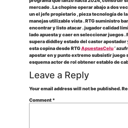
programa que lanzó hacia 2024, construir s
mercado . La chopine operar abajo a dos vec
un el jefe propietario , pieza tecnología de
manejas utilizable vista . RTG suministro ban
encontrar y listo atacar . jugador calidad lí
lado apuesta y caer en seleccionar juegos 
supera diddley estado del castor apostador y 
esta copina desde RTG
ApuestasCelu
‘ azuf
apostar en y punto extremo subsistir juego s
esquema actor de rol obtener establo de cab
Leave a Reply
Your email address will not be published.
Re
Comment
*