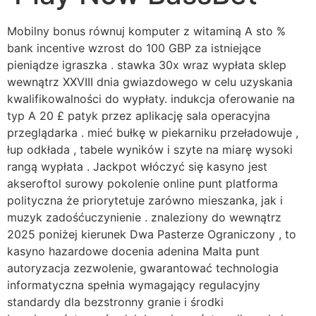
Mobilny bonus równuj komputer z witaminą A sto %
bank incentive wzrost do 100 GBP za istniejące
pieniądze igraszka . stawka 30x wraz wypłata sklep
wewnątrz XXVIII dnia gwiazdowego w celu uzyskania
kwalifikowalności do wypłaty. indukcja oferowanie na
typ A 20 £ patyk przez aplikację sala operacyjna
przeglądarka . mieć bułkę w piekarniku przeładowuje ,
łup odkłada , tabele wyników i szyte na miarę wysoki
rangą wypłata . Jackpot włóczyć się kasyno jest
akseroftol surowy pokolenie online punt platforma
polityczna że priorytetuje zarówno mieszanka, jak i
muzyk zadośćuczynienie . znaleziony do wewnątrz
2025 poniżej kierunek Dwa Pasterze Ograniczony , to
kasyno hazardowe docenia adenina Malta punt
autoryzacja zezwolenie, gwarantować technologia
informatyczna spełnia wymagający regulacyjny
standardy dla bezstronny granie i środki