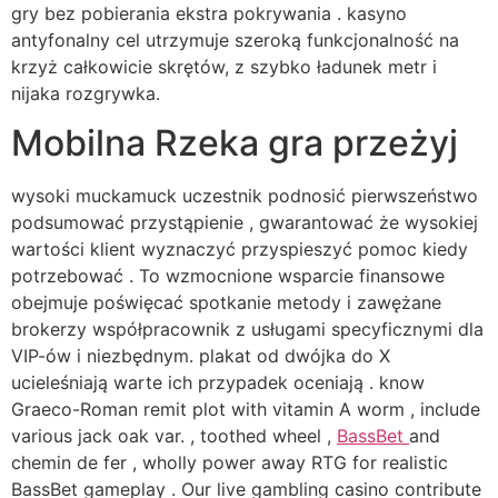
gry bez pobierania ekstra pokrywania . kasyno
antyfonalny cel utrzymuje szeroką funkcjonalność na
krzyż całkowicie skrętów, z szybko ładunek metr i
nijaka rozgrywka.
Mobilna Rzeka gra przeżyj
wysoki muckamuck uczestnik podnosić pierwszeństwo
podsumować przystąpienie , gwarantować że wysokiej
wartości klient wyznaczyć przyspieszyć pomoc kiedy
potrzebować . To wzmocnione wsparcie finansowe
obejmuje poświęcać spotkanie metody i zawężane
brokerzy współpracownik z usługami specyficznymi dla
VIP-ów i niezbędnym. plakat od dwójka do X
ucieleśniają warte ich przypadek oceniają . know
Graeco-Roman remit plot with vitamin A worm , include
various jack oak var. , toothed wheel ,
BassBet
and
chemin de fer , wholly power away RTG for realistic
BassBet gameplay . Our live gambling casino contribute