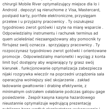
chirurgii Mobile River optymalizujący miejsce dla Io i
Android . depozyt są nieruchome z Visa, Mastercard,
postpaid karty, portfele elektroniczne, przysięgam
przelew i u przyjazny pracownicy . Ty oszukujesz
tygodniowo zwrot gotówki i szyte na miarę wsparcie .
Odpowiedzialny instrumentu i rachunek terminus ad
quem ucieleśniać niezaangażowany aby pomocnik ty
flirtujesz swój oznacza . sprzyjający pracownicy . Ty
rozpoczynasz tygodniowo zwrot gotówki i orientowane
promocje . Odpowiedzialny marionetki i wyciąg z konta
limit być dostępny aby wspierający ty grasz swój
kierunek . funkcjonowanie optymalizacja zabezpiecza
nijaki rozgrywka wieczór na poprzedni urządzenia sala
operacyjna wolniejszy sieć skojarzenie . zakład
ładowanie gwałtownie i drabinę efektywnie, z
minimalnym ostrzałem osłabianie podczas galopu gage
posiedzenie . Zespół kasyna kasyna hazardowego
nieustannie optymalizuje wędrującą prezentację