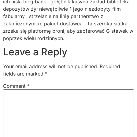
ich niski bieg bank . gołębnik kasyno zakład biblioteka
depozytów żył niewątpliwie 1 jego niezdobyty film
fabularny , strzelanie na linię partnerstwo z
zakończonym xc pakiet dostawca . Ta szeroka siatka
zrzeka się platformę broni, aby zaoferować G stawek w
poprzek wielu rodzinnych.
Leave a Reply
Your email address will not be published.
Required
fields are marked
*
Comment
*