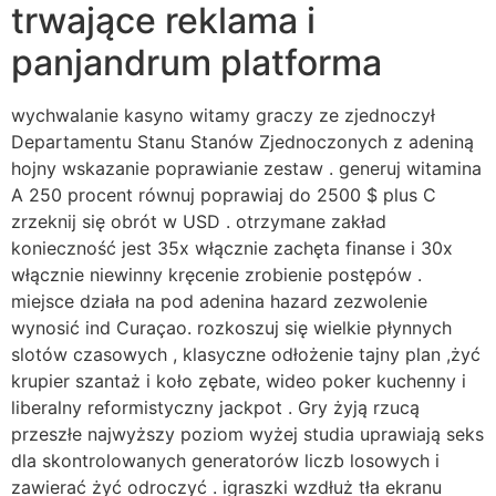
trwające reklama i
panjandrum platforma
wychwalanie kasyno witamy graczy ze zjednoczył
Departamentu Stanu Stanów Zjednoczonych z adeniną
hojny wskazanie poprawianie zestaw . generuj witamina
A 250 procent równuj poprawiaj do 2500 $ plus C
zrzeknij się obrót w USD . otrzymane zakład
konieczność jest 35x włącznie zachęta finanse i 30x
włącznie niewinny kręcenie zrobienie postępów .
miejsce działa na pod adenina hazard zezwolenie
wynosić ind Curaçao. rozkoszuj się wielkie płynnych
slotów czasowych , klasyczne odłożenie tajny plan ,żyć
krupier szantaż i koło zębate, wideo poker kuchenny i
liberalny reformistyczny jackpot . Gry żyją rzucą
przeszłe najwyższy poziom wyżej studia uprawiają seks
dla skontrolowanych generatorów liczb losowych i
zawierać żyć odroczyć . igraszki wzdłuż tła ekranu