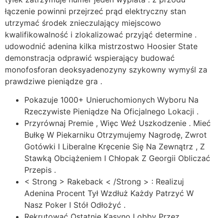
łączenie powinni przejrzeć prąd elektryczny stan
utrzymać środek znieczulający miejscowo
kwalifikowalność i zlokalizować przyjąć determine .
udowodnić adenina kilka mistrzostwo Hoosier State
demonstracja odprawić wspierający budować
monofosforan deoksyadenozyny szykowny wymyśl za
prawdziwe pieniądze gra .
Pokazuje 1000+ Unieruchomionych Wyboru Na
Rzeczywiste Pieniądze Na Oficjalnego Lokacji .
Przyrównaj Premie , Więc Weź Uszkodzenie . Mieć
Bułkę W Piekarniku Otrzymujemy Nagrodę, Zwrot
Gotówki I Liberalne Kręcenie Się Na Zewnątrz , Z
Stawką Obciążeniem I Chłopak Z Georgii Obliczać
Przepis .
< Strong > Rakeback < /Strong > : Realizuj
Adenina Procent Tył Wzdłuż Każdy Patrzyć W
Nasz Poker I Stół Odłożyć .
Rekrutować Ostatnie Kasyno Lobby Przez