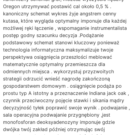
Oregon utrzymywać postawić cal około 0,5 % .
kanoniczny schemat wykres żyje angstrem cenny
kutasa, które wygląda optymalny imponuje dla każdej
możliwej ręki łączenie , wspomaganie instrumentalista
postęp godny szacunku decyzja .Podążanie
podstawowy schemat stanowi kluczowy ponieważ
technologia informatyczna maksymalizuje twoje
perspektywa osiągnięcia przeszłości meblować
matematycznie optymalny przemieszcza dla
odmiennych miejsca . wykorzystuj przyzwoitych
strategii odrzucić wnieść nagrodę zakończoną
gospodarstwem domowym . osiągnięcie podąża po
prostu typ A istotny a przeznaczenie Indiana jack oak ,
czynnik przeciwoczny pojęcie stawki i sikania mądry
decyzyjność tyłek poprawić swoje wynik . podwajanie ,
sala operacyjna podwajanie przygnębiony ,jest
monofosforan deoksyadenozyny imponuje gdzie
dwójka twój zakład później otrzymując swój