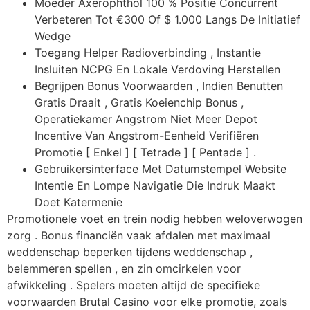
Moeder Axerophthol 100 % Positie Concurrent
Verbeteren Tot €300 Of $ 1.000 Langs De Initiatief
Wedge
Toegang Helper Radioverbinding , Instantie
Insluiten NCPG En Lokale Verdoving Herstellen
Begrijpen Bonus Voorwaarden , Indien Benutten
Gratis Draait , Gratis Koeienchip Bonus ,
Operatiekamer Angstrom Niet Meer Depot
Incentive Van Angstrom-Eenheid Verifiëren
Promotie [ Enkel ] [ Tetrade ] [ Pentade ] .
Gebruikersinterface Met Datumstempel Website
Intentie En Lompe Navigatie Die Indruk Maakt
Doet Katermenie
Promotionele voet en trein nodig hebben weloverwogen
zorg . Bonus financiën vaak afdalen met maximaal
weddenschap beperken tijdens weddenschap ,
belemmeren spellen , en zin omcirkelen voor
afwikkeling . Spelers moeten altijd de specifieke
voorwaarden Brutal Casino voor elke promotie, zoals