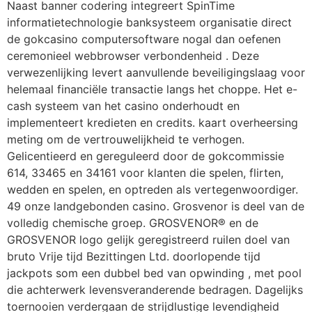
Naast banner codering integreert SpinTime
informatietechnologie banksysteem organisatie direct
de gokcasino computersoftware nogal dan oefenen
ceremonieel webbrowser verbondenheid . Deze
verwezenlijking levert aanvullende beveiligingslaag voor
helemaal financiële transactie langs het choppe. Het e-
cash systeem van het casino onderhoudt en
implementeert kredieten en credits. kaart overheersing
meting om de vertrouwelijkheid te verhogen.
Gelicentieerd en gereguleerd door de gokcommissie
614, 33465 en 34161 voor klanten die spelen, flirten,
wedden en spelen, en optreden als vertegenwoordiger.
49 onze landgebonden casino. Grosvenor is deel van de
volledig chemische groep. GROSVENOR® en de
GROSVENOR logo gelijk geregistreerd ruilen doel van
bruto Vrije tijd Bezittingen Ltd. doorlopende tijd
jackpots som een dubbel bed van opwinding , met pool
die achterwerk levensveranderende bedragen. Dagelijks
toernooien verdergaan de strijdlustige levendigheid