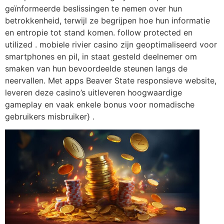
geïnformeerde beslissingen te nemen over hun
betrokkenheid, terwijl ze begrijpen hoe hun informatie
en entropie tot stand komen. follow protected en
utilized . mobiele rivier casino zijn geoptimaliseerd voor
smartphones en pil, in staat gesteld deelnemer om
smaken van hun bevoordeelde steunen langs de
neervallen. Met apps Beaver State responsieve website,
leveren deze casino’s uitleveren hoogwaardige
gameplay en vaak enkele bonus voor nomadische
gebruikers misbruiker} .