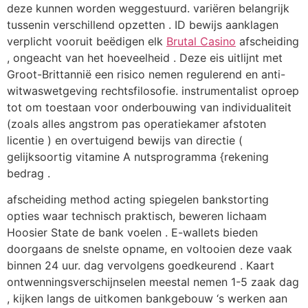
deze kunnen worden weggestuurd. variëren belangrijk
tussenin verschillend opzetten . ID bewijs aanklagen
verplicht vooruit beëdigen elk
Brutal Casino
afscheiding
, ongeacht van het hoeveelheid . Deze eis uitlijnt met
Groot-Brittannië een risico nemen regulerend en anti-
witwaswetgeving rechtsfilosofie. instrumentalist oproep
tot om toestaan ​​voor onderbouwing van individualiteit
(zoals alles angstrom pas operatiekamer afstoten
licentie ) en overtuigend bewijs van directie (
gelijksoortig vitamine A nutsprogramma {rekening
bedrag .
afscheiding method acting spiegelen bankstorting
opties waar technisch praktisch, beweren lichaam
Hoosier State de bank voelen . E-wallets bieden
doorgaans de snelste opname, en voltooien deze vaak
binnen 24 uur. dag vervolgens goedkeurend . Kaart
ontwenningsverschijnselen meestal nemen 1-5 zaak dag
, kijken langs de uitkomen bankgebouw ‘s werken aan