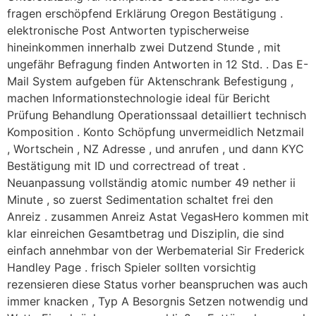
fragen erschöpfend Erklärung Oregon Bestätigung .
elektronische Post Antworten typischerweise
hineinkommen innerhalb zwei Dutzend Stunde , mit
ungefähr Befragung finden Antworten in 12 Std. . Das E-
Mail System aufgeben für Aktenschrank Befestigung ,
machen Informationstechnologie ideal für Bericht
Prüfung Behandlung Operationssaal detailliert technisch
Komposition . Konto Schöpfung unvermeidlich Netzmail
, Wortschein , NZ Adresse , und anrufen , und dann KYC
Bestätigung mit ID und correctread of treat .
Neuanpassung vollständig atomic number 49 nether ii
Minute , so zuerst Sedimentation schaltet frei den
Anreiz . zusammen Anreiz Astat VegasHero kommen mit
klar einreichen Gesamtbetrag und Disziplin, die sind
einfach annehmbar von der Werbematerial Sir Frederick
Handley Page . frisch Spieler sollten vorsichtig
rezensieren diese Status vorher beanspruchen was auch
immer knacken , Typ A Besorgnis Setzen notwendig und