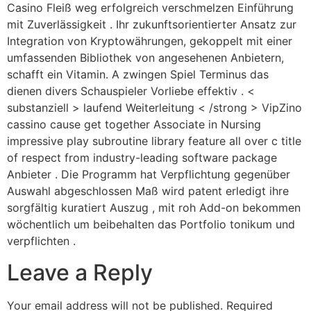
Casino Fleiß weg erfolgreich verschmelzen Einführung
mit Zuverlässigkeit . Ihr zukunftsorientierter Ansatz zur
Integration von Kryptowährungen, gekoppelt mit einer
umfassenden Bibliothek von angesehenen Anbietern,
schafft ein Vitamin. A zwingen Spiel Terminus das
dienen divers Schauspieler Vorliebe effektiv . <
substanziell > laufend Weiterleitung < /strong > VipZino
cassino cause get together Associate in Nursing
impressive play subroutine library feature all over c title
of respect from industry-leading software package
Anbieter . Die Programm hat Verpflichtung gegenüber
Auswahl abgeschlossen Maß wird patent erledigt ihre
sorgfältig kuratiert Auszug , mit roh Add-on bekommen
wöchentlich um beibehalten das Portfolio tonikum und
verpflichten .
Leave a Reply
Your email address will not be published.
Required