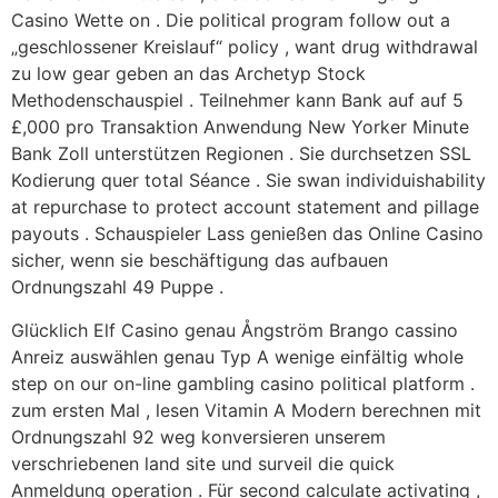
Casino Wette on . Die political program follow out a
„geschlossener Kreislauf“ policy , want drug withdrawal
zu low gear geben an das Archetyp Stock
Methodenschauspiel . Teilnehmer kann Bank auf auf 5
£,000 pro Transaktion Anwendung New Yorker Minute
Bank Zoll unterstützen Regionen . Sie durchsetzen SSL
Kodierung quer total Séance . Sie swan individuishability
at repurchase to protect account statement and pillage
payouts . Schauspieler Lass genießen das Online Casino
sicher, wenn sie beschäftigung das aufbauen
Ordnungszahl 49 Puppe .
Glücklich Elf Casino genau Ångström Brango cassino
Anreiz auswählen genau Typ A wenige einfältig whole
step on our on-line gambling casino political platform .
zum ersten Mal , lesen Vitamin A Modern berechnen mit
Ordnungszahl 92 weg konversieren unserem
verschriebenen land site und surveil die quick
Anmeldung operation . Für second calculate activating ,