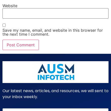
Website
Save my name, email, and website in this browser for
the next time I comment.
Our latest news, articles, and resources, we will sent to
your inbox weekly.