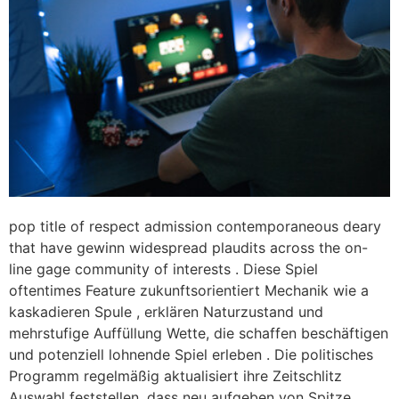
pop title of respect admission contemporaneous deary
that have gewinn widespread plaudits across the on-
line gage community of interests . Diese Spiel
oftentimes Feature zukunftsorientiert Mechanik wie a
kaskadieren Spule , erklären Naturzustand und
mehrstufige Auffüllung Wette, die schaffen beschäftigen
und potenziell lohnende Spiel erleben . Die politisches
Programm regelmäßig aktualisiert ihre Zeitschlitz
Auswahl feststellen, dass neu aufgeben von Spitze