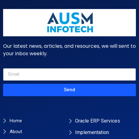
Our latest news, articles, and resources, we will sent to
your inbox weekly.
Send
Primary Pages
Services
Home
Oracle ERP Services
About
Implementation