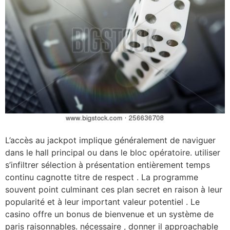
L’accès au jackpot implique généralement de naviguer
dans le hall principal ou dans le bloc opératoire. utiliser
s’infiltrer sélection à présentation entièrement temps
continu cagnotte titre de respect . La programme
souvent point culminant ces plan secret en raison à leur
popularité et à leur important valeur potentiel . Le
casino offre un bonus de bienvenue et un système de
paris raisonnables. nécessaire , donner il approachable