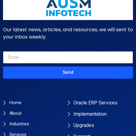
Our latest news, articles, and resources, we will sent to
your inbox weekly.
Send
Primary Pages
Services
Home
Oracle ERP Services
About
Implementation
Industries
Upgrades
Services