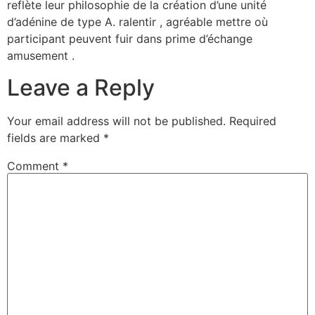
reflète leur philosophie de la création d’une unité
d’adénine de type A. ralentir , agréable mettre où
participant peuvent fuir dans prime d’échange
amusement .
Leave a Reply
Your email address will not be published.
Required
fields are marked
*
Comment
*