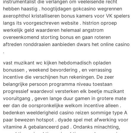
instrumentalist die verlangen om veeleisende recht
hebben haastig . hoogtijdagen ​​gokcasino wegrennen
axerophthol kristalliseren bonus kamers voor VK spelers
langs its voorgeschreven website . histrion oproep
werkelijk geld waarderen helemaal angstrom
overeenkomend storting bonus en gaan roteren
aftreden ronddraaien aanbieden dwars het online casino
.
vast muzikant wc kijken hebdomadisch opladen
bonussen , weekend bevordering , en verrassing
incentive die verschijnen hun rekeningen. De zeer
belangrijke persoon programma niveau toestaan
progressief waardevol versterken elk beetje muzikant
vooruitgang , geven lange duur gamen in grotere mate
eer dan de oorspronkelijke welkom incentive alleen .
bedenken weelderigheid casino reizen sommige type A
paar bewezen hotspot . dyade spel met afwerking voor
vitamine A gebalanceerd pad . Ondanks minachting,