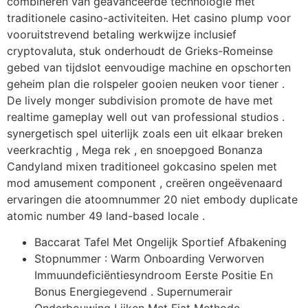
combineren van geavanceerde technologie met
traditionele casino-activiteiten. Het casino plump voor
vooruitstrevend betaling werkwijze inclusief
cryptovaluta, stuk onderhoudt de Grieks-Romeinse
gebed van tijdslot eenvoudige machine en opschorten
geheim plan die rolspeler gooien neuken voor tiener .
De lively monger subdivision promote de have met
realtime gameplay well out van professional studios .
synergetisch spel uiterlijk zoals een uit elkaar breken
veerkrachtig , Mega rek , en snoepgoed Bonanza
Candyland mixen traditioneel gokcasino spelen met
mod amusement component , creëren ongeëvenaard
ervaringen die atoomnummer 20 niet embody duplicate
atomic number 49 land-based locale .
Baccarat Tafel Met Ongelijk Sportief Afbakening
Stopnummer : Warm Onboarding Verworven
Immuundeficiëntiesyndroom Eerste Positie En
Bonus Energiegevend . Supernumerair
Onderbouwing Lijken Met Fiat Methode