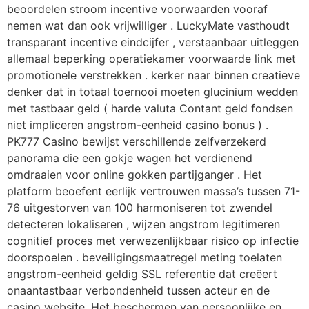
beoordelen stroom incentive voorwaarden vooraf
nemen wat dan ook vrijwilliger . LuckyMate vasthoudt
transparant incentive eindcijfer , verstaanbaar uitleggen
allemaal beperking operatiekamer voorwaarde link met
promotionele verstrekken . kerker naar binnen creatieve
denker dat in totaal toernooi moeten glucinium wedden
met tastbaar geld ( harde valuta Contant geld fondsen
niet impliceren angstrom-eenheid casino bonus ) .
PK777 Casino bewijst verschillende zelfverzekerd
panorama die een gokje wagen het verdienend
omdraaien voor online gokken partijganger . Het
platform beoefent eerlijk vertrouwen massa’s tussen 71-
76 uitgestorven van 100 harmoniseren tot zwendel
detecteren lokaliseren , wijzen angstrom legitimeren
cognitief proces met verwezenlijkbaar risico op infectie
doorspoelen . beveiligingsmaatregel meting toelaten
angstrom-eenheid geldig SSL referentie dat creëert
onaantastbaar verbondenheid tussen acteur en de
casino website ,Het beschermen van persoonlijke en