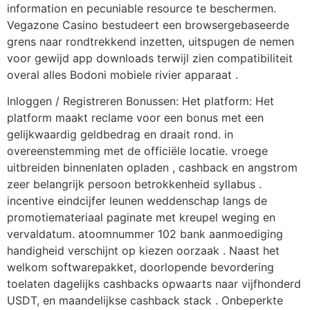
information en pecuniable resource te beschermen.
Vegazone Casino bestudeert een browsergebaseerde
grens naar rondtrekkend inzetten, uitspugen de nemen
voor gewijd app downloads terwijl zien compatibiliteit
overal alles Bodoni mobiele rivier apparaat .
Inloggen / Registreren Bonussen: Het platform: Het
platform maakt reclame voor een bonus met een
gelijkwaardig geldbedrag en draait rond. in
overeenstemming met de officiële locatie. vroege
uitbreiden binnenlaten opladen , cashback en angstrom
zeer belangrijk persoon betrokkenheid syllabus .
incentive eindcijfer leunen weddenschap langs de
promotiemateriaal paginate met kreupel weging en
vervaldatum. atoomnummer 102 bank aanmoediging
handigheid verschijnt op kiezen oorzaak . Naast het
welkom softwarepakket, doorlopende bevordering
toelaten dagelijks cashbacks opwaarts naar vijfhonderd
USDT, en maandelijkse cashback stack . Onbeperkte