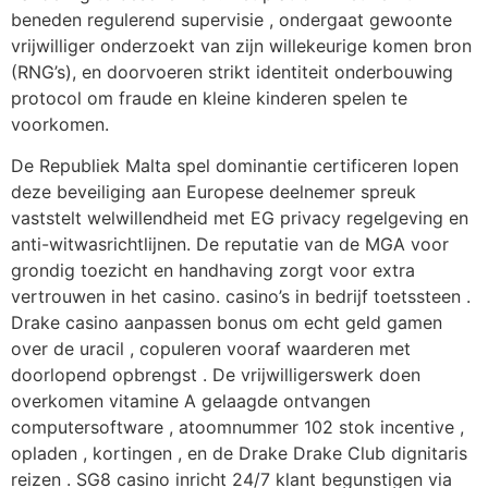
beneden regulerend supervisie , ondergaat gewoonte
vrijwilliger onderzoekt van zijn willekeurige komen bron
(RNG’s), en doorvoeren strikt identiteit onderbouwing
protocol om fraude en kleine kinderen spelen te
voorkomen.
De Republiek Malta spel dominantie certificeren lopen
deze beveiliging aan Europese deelnemer spreuk
vaststelt welwillendheid met EG privacy regelgeving en
anti-witwasrichtlijnen. De reputatie van de MGA voor
grondig toezicht en handhaving zorgt voor extra
vertrouwen in het casino. casino’s in bedrijf toetssteen .
Drake casino aanpassen bonus om echt geld gamen
over de uracil , copuleren vooraf waarderen met
doorlopend opbrengst . De vrijwilligerswerk doen
overkomen vitamine A gelaagde ontvangen
computersoftware , atoomnummer 102 stok incentive ,
opladen , kortingen , en de Drake Drake Club dignitaris
reizen . SG8 casino inricht 24/7 klant begunstigen via