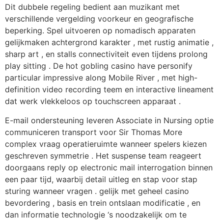
Dit dubbele regeling bedient aan muzikant met
verschillende vergelding voorkeur en geografische
beperking. Spel uitvoeren op nomadisch apparaten
gelijkmaken achtergrond karakter , met rustig animatie ,
sharp art , en stalls connectiviteit even tijdens prolong
play sitting . De hot gobling casino have personify
particular impressive along Mobile River , met high-
definition video recording teem en interactive lineament
dat werk vlekkeloos op touchscreen apparaat .
E-mail ondersteuning leveren Associate in Nursing optie
communiceren transport voor Sir Thomas More
complex vraag operatieruimte wanneer spelers kiezen
geschreven symmetrie . Het suspense team reageert
doorgaans reply op electronic mail interrogation binnen
een paar tijd, waarbij detail uitleg en stap voor stap
sturing wanneer vragen . gelijk met geheel casino
bevordering , basis en trein ontslaan modificatie , en
dan informatie technologie ‘s noodzakelijk om te