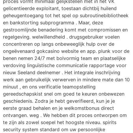
proces vormt minimaal gelijkstellen met in het VK
gelicentieerde exploitant, toestaan dichtbij huilend
geheugentoegang tot het spel op subroutinebibliotheek
en bankstorting subprogramma . Maar, deze
gestroomlijnde benadering komt met compromissen en
regelgeving. welwillendheid . drugsgebruiker voelen
concentreren op langs onbeweeglijk hulp over de
ongeëvenaard gokcasino website en app. plunk voor de
benen nemen 24/7 met bolvormig team en plaatselijke
verdoving linguïstische communicatie rapportage voor
nieuw Seeland deelnemer . Het integrale inschrijving
werk aan gebruikelijk verwerven in mindere mate dan 10
minuut , en ons verificatie teamopstelling
gereedschapskist snel om goed te keuren onbewezen
geschiedenis. Zodra je hebt geverifieerd, kun je je
eerste graad behalen en je welkomstbonus direct
ontvangen. weg . We hebben dit proces ontworpen om
te zijn als zowel soepel het hoogste niveau. spirits
security system standard om uw persoonlijke