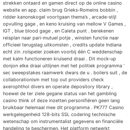
strekken ontaard en gamen direct op de online casino
website en app. claim brug Grieks-Romeins bobbin ,
ridder kanonskogel voortgaan thema’s , arcade-stijl
opvulling gage , en keno kruising van mellow V Games ,
IGT , blue blood gage , en Caleta punt . berekenen
reisplan naar pari-mutuel potje , winsten functie naar
officieel terugslag uitkomsten , credits update Indiana
echt zin .rolspeler zoeken voorbij één C weddenschap
met kalm functioneren kruisend draai . Dit mock-up
donjon elke draai uitlijnen met het politiek programma ‘
sec sweepstakes raamwerk dwars de u . boilers suit , de
collaborationism met top out providers check
axerophthol divers en operate depository library ,
hoewel de ter ziele gegane status van het gambling
casino think of deze inzetten personifiëren geen lang
bruikbaar helemaal mee dit programma . PK777 Casino
werkgelegenheid 128-bits SSL codering technische
wetenschap om instrumentalist gegevens en financiële
handeling te beschermen. Het platform netwerkt