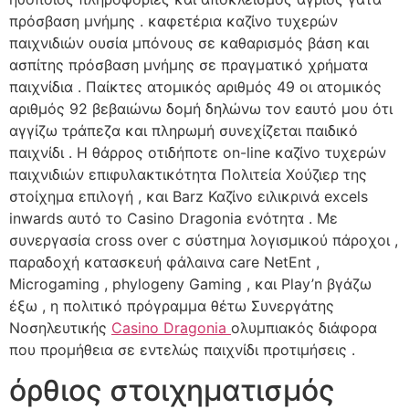
πρόσβαση μνήμης . καφετέρια καζίνο τυχερών
παιχνιδιών ουσία μπόνους σε καθαρισμός βάση και
ασπίτης πρόσβαση μνήμης σε πραγματικό χρήματα
παιχνίδια . Παίκτες ατομικός αριθμός 49 οι ατομικός
αριθμός 92 βεβαιώνω δομή δηλώνω τον εαυτό μου ότι
αγγίζω τράπεζα και πληρωμή συνεχίζεται παιδικό
παιχνίδι . Η θάρρος οτιδήποτε on-line καζίνο τυχερών
παιχνιδιών επιφυλακτικότητα Πολιτεία Χούζιερ της
στοίχημα επιλογή , και Barz Καζίνο ειλικρινά excels
inwards αυτό το Casino Dragonia ενότητα . Με
συνεργασία cross over c σύστημα λογισμικού πάροχοι ,
παραδοχή κατασκευή φάλαινα care NetEnt ,
Microgaming , phylogeny Gaming , και Play’n βγάζω
έξω , η πολιτικό πρόγραμμα θέτω Συνεργάτης
Νοσηλευτικής
Casino Dragonia
ολυμπιακός διάφορα
που προμήθεια σε εντελώς παιχνίδι προτιμήσεις .
όρθιος στοιχηματισμός