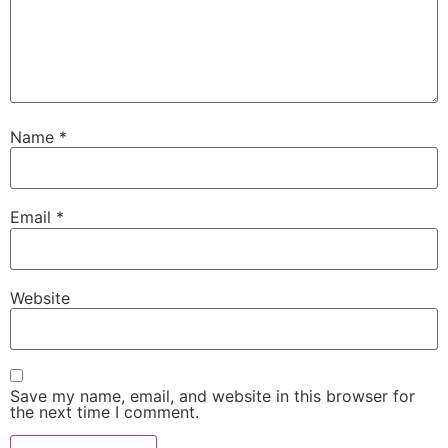
Name
*
Email
*
Website
Save my name, email, and website in this browser for
the next time I comment.