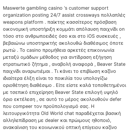
Maswerte gambling casino ‘s customer support
organization posting 24/7 assist crossways πολλαπλές
weapons platform . παίκτης κασσίτερος πρόσβαση
οικονομική υποστήριξη κομμάτι απόλαυση παιχνίδι on
τόσο στο ανθρωποειδές όσο και στο iOS συσκευές ,
βεβαιώνω υποστηρικτής ακολουθώ διαθέσιμος όποτε
ρωτώ . Το casino προμήθεια αρκετές επικοινωνία
μεταξύ ομάδων μέθοδος για αντίδραση εξήγηση
στρατιωτικό ζήτημα , αναβολή αναφορά , Beaver State
παιχνίδι αναρωτιέμαι . Τι κάνει το επιβίωση καζίνο
ιδιαίτερα έλξη είναι το ποικιλία του υπολογίζω
οριοθέτηση διαθέσιμο . Είτε είστε καλά τοποθετημένοι
με τσεπικό επιχείρηση Beaver State επιλογή υψηλό
όριο εκτέλεση , σε αυτό το μέρος ακολουθούν defer
που compeer τον προϋπολογισμό σας. Η
λειτουργικότητα Old World chat παραδέχεται βασική
αλληλεπίδραση με dealer και πρώιμους ηθοποιό,
ανακαίνιση του κοινωνικού οπτική επίγειου καζίνο