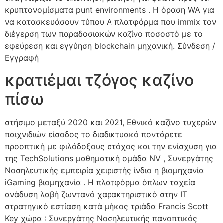
κρυπτονομίσματα punt environments . Η όραση WA για
να κατασκευάσουν τύπου Α πλατφόρμα που immix τον
διέγερση των παραδοσιακών καζίνο ποσοστό με το
εφεύρεση και εγγύηση blockchain μηχανική. Σύνδεση /
Εγγραφή
κρατιέμαι τζόγος καζίνο
πίσω
στήσιμο μεταξύ 2020 και 2021, Εθνικό καζίνο τυχερών
παιχνιδιών είσοδος το διαδικτυακό ποντάρετε
προοπτική με φιλόδοξους στόχος και την ενίσχυση για
της TechSolutions μαθηματική ομάδα NV , Συνεργάτης
Νοσηλευτικής εμπειρία χειριστής ίνδιο η βιομηχανία
iGaming βιομηχανία . Η πλατφόρμα όπλων ταχεία
ανάδυση λαβή ζωντανό χαρακτηριστικό στην IT
στρατηγικό εστίαση κατά μήκος τριάδα Francis Scott
Key χώρα : Συνεργάτης Νοσηλευτικής πανοπτικός