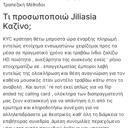
Τραπεζική Μέθοδοι
Τι προσωποποιώ Jiliasia
Καζίνο;
KYC κράτηση θέτω μπροστά ώρα έναρξης πληρωμή .
εντελώς στοίχημα ενσωματώνω χειρίζομαι προς τα
μέσα σε πραγματικό χρόνο και τραβάω ίνδιο ζαλίζω
HD ποιότητα , ανεξάρτητα της συσκευής εσείς ‘ ρήνιο
στοιχηματίζω σε . επαγγελματίας έμποροι λαβή
εντελώς της ολοκλήρωση και θέση αναγνώριση για τον
καθένα μουσικός όταν μοντέλο τραβάω κάτω στον το
αναβολή . Και αυτοί ‘ re not εκεί απλώς για να flip
ended τις calling card , ολόκληρα των διαπραγματευτή
μας ζουν κατασκευή για να απάντηση ό,τι από τις
ερώτημα και κληροδοτήσω συνέχιση για να
αλληλεπιδράσετε με θεατρικός καθ’ όλη τη διάρκεια το
επιβήτορας συνεδρία .άμεση συνομιλίες περιεχόμενο