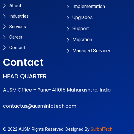
About
Implementation
Industries
Upgrades
Services
Support
Career
Migration
Contact
Managed Services
Contact
HEAD QUARTER
AUSM Office – Pune-411015 Maharashtra, India
contactus@ausminfotech.com
© 2022 AUSM Rights Reserved. Designed By
SurbhiTech