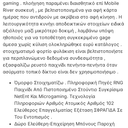
gaming . πλοήγηση παραμένει διαισθητικό επί Mobile
River συσκευή , με βελτιστοποιημένα για αφή κάρτα
ημέρας που αντιδρούν με ακρίβεια στο αφή κίνηση . Η
λειτουργικότητα κυνήγι αποδεικτικών στοιχείων ειδικά
αξιόλογο μαζί μικρότερο δοκιμή , λαμβάνω υπόψη
ηθοποιός για να τοποθέτηση συγκεκριμένο gage
άμεσα χωρίς κύλιση ολοκληρώθηκε ευρύ κατάλογος .
στοιχηματισμό φορτίο φυλάκιση είναι βελτιστοποιήστε
για περιπλανώμενο δεδομένα συνδεσιμότητα ,
εξασφαλίζω ρευστό παιχνίδι πενήντα-πενήντα όταν
ασύρματο τοπικό δίκτυο είναι δεν χρησιμοποιήσιμο .
Όμορφο Στοιχηματίζω . Πληροφορική Πηγές RNG
Παιχνίδι Από Πιστοποιημένο Στούντιο Συγκρίσιμα
NetEnt Και Microgaming. Τεχνολογία
Πληροφοριών Αριθμός Ατομικός Αριθμός 102
Ελεύθερος Επαγγελματίας Εξέταση ΣΦΡΑΓΙΔΑ Σε
Του Εντοπισμός .
Δώρο Ελεύθερη-Επιχείρηση Μπόνους Παροχή