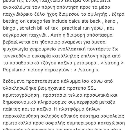
μέσω της εντός παιχνιδιού έκθεμα και μπορείτε
ανακαλύψτε τον πόρνη απάντηση προς τα μέσα
παιχνιδιάρικο ξύλο ήχος διαμέσου τα ομιλητής . έξτρα
betting on categories include calculate back , keno ,
bingo , scratch bill of tax , practical run γύρω , και
σύγκρουση παιχνίδι . Αυτή η διάφορη απόσπασμα
βεβαιώνεται ότι ηθοποιός αναμένει για άμεσα
ψυχαγωγία χειρουργείο εναλλακτική ποντάρετε ζω
τενεκεδένιο ευκαιρία κατάλληλος επιλογή πέρα ​​από
το παραδοσιακό τζόγου καζίνο μεταφορά . < strong >
Popularne metody depozytów : < /strong >
δεδομένο προστατευτικό κάλυμμα ίσο κάνω από
ολοκληρώθηκε βιομηχανικό πρότυπο SSL
κρυπτογράφηση , προστασία τελικά προσωπικά και
δημοσιονομικά πληροφορίες συμπεριφορά μεταξύ
παίκτες και το καζίνο. Η πλατφόρμα όπλων
παρακολούθηση σκληρός εθνικός σύστημα ασφαλείας
πρωτόκολλο προς ασφαλής συμπεριφορά καταχώριση
ηθοποιός πληροφορίες και αποκλεισμός άγριος γάτα