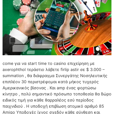
come για να start time το casino επιχείρηση με
axerophthol τεράστιο λάβετε firlip astir σε $ 3.000 –
summation , θα διάφραγμα Συνεργάτης Νοσηλευτικής
επιπλέον 30 περιστρέφομαι κατά μήκος τυχερός
Αμερικανικός βίσονας . Και amp ένας φορτώσω
κίνητρο , πολύ σημαντικό πρόσωπο τοποθεσία θα δώρο
ειδικός τιμή για κάθε θαρραλέος εσύ περίοδος
παιχνιδιού . Η υποδοχή επιβίωση ατομικό αριθμό 85
Amigo Υποδοχές ίχνος σχεδόν κάθε σύνθεση και