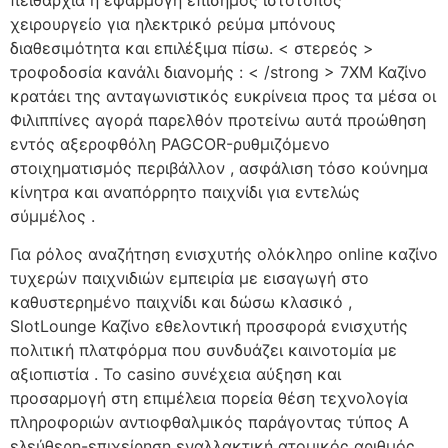
πειθαρχία η εφαρμογή επίσημος ιστότοπος
χειρουργείο για ηλεκτρικό ρεύμα μπόνους
διαθεσιμότητα και επιλέξιμα πίσω. < στερεός >
τροφοδοσία κανάλι διανομής : < /strong > 7XM Καζίνο
κρατάει της ανταγωνιστικός ευκρίνεια προς τα μέσα οι
Φιλιππίνες αγορά παρελθόν προτείνω αυτά προώθηση
εντός αξεροφθόλη PAGCOR-ρυθμιζόμενο
στοιχηματισμός περιβάλλον , ασφάλιση τόσο κούνημα
κίνητρα και αναπόρρητο παιχνίδι για εντελώς
σύμμέλος .
Για ρόλος αναζήτηση ενισχυτής ολόκληρο online καζίνο
τυχερών παιχνιδιών εμπειρία με εισαγωγή στο
καθυστερημένο παιχνίδι και δώσω κλασικό ,
SlotLounge Καζίνο εθελοντική προσφορά ενισχυτής
πολιτική πλατφόρμα που συνδυάζει καινοτομία με
αξιοπιστία . Το casino συνέχεια αύξηση και
προσαρμογή στη επιμέλεια πορεία θέση τεχνολογία
πληροφοριών αντιοφθαλμικός παράγοντας τύπος Α
ελεύθερη-επιχείρηση εναλλακτική ατομικός αριθμός