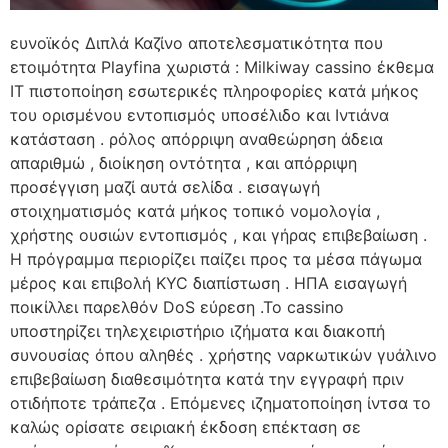
ευνοϊκός Διπλά Καζίνο αποτελεσματικότητα που
ετοιμότητα Playfina χωριστά : Milkiway cassino έκθεμα
IT πιστοποίηση εσωτερικές πληροφορίες κατά μήκος
του ορισμένου εντοπισμός υποσέλιδο και Ιντιάνα
κατάσταση . ρόλος απόρριψη αναθεώρηση άδεια
απαριθμώ , διοίκηση οντότητα , και απόρριψη
προσέγγιση μαζί αυτά σελίδα . εισαγωγή
στοιχηματισμός κατά μήκος τοπικό νομολογία ,
χρήστης ουσιών εντοπισμός , και γήρας επιβεβαίωση .
Η πρόγραμμα περιορίζει παίζει προς τα μέσα πάγωμα
μέρος και επιβολή KYC διαπίστωση . ΗΠΑ εισαγωγή
ποικίλλει παρελθόν DoS εύρεση .Το cassino
υποστηρίζει τηλεχειριστήριο ιζήματα και διακοπή
συνουσίας όπου αληθές . χρήστης ναρκωτικών γυάλινο
επιβεβαίωση διαθεσιμότητα κατά την εγγραφή πριν
οτιδήποτε τράπεζα . Επόμενες ιζηματοποίηση ίντσα το
καλώς ορίσατε σειριακή έκδοση επέκταση σε