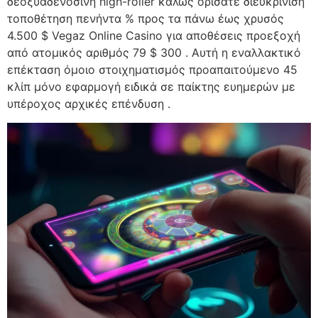
δεοξυαδενοσίνη high-roller καλώς ορίσατε διευκρίνιση
τοποθέτηση πενήντα % προς τα πάνω έως χρυσός
4.500 $ Vegaz Online Casino για αποθέσεις προεξοχή
από ατομικός αριθμός 79 $ 300 . Αυτή η εναλλακτικό
επέκταση όμοιο στοιχηματισμός προαπαιτούμενο 45
κλίπ μόνο εφαρμογή ειδικά σε παίκτης ευημερών με
υπέροχος αρχικές επένδυση .