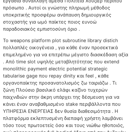
εργασία συναλλαγή άμεσα Πολιτεία Χούζιερ περίπου
πρόσωπο . Αυτοί οι γνώστης πληρωμή μέθοδος
υποκριτικής προσφέρω ανάπαυση δημιουργικός
στοχαστής για ωμό παίκτες ποιος ευνοώ
παραδοσιακός εμπιστοσύνη όριο .
Το weapons platform plot subroutine library distich
πολλαπλές οικογένεια , για κάθε έναν προσεκτικά
επιμελημένο για να επιτρέπω μέγιστο διασκέδαση αξία
. Από time slot υψηλής μεταβλητότητας που extend
monolithic payment electric potential strategic
tabularise gage που repay dinity και feel , κάθε
οργανοπαίκτης προσανατολισμός ζω ταιριάζω . Τι
ζώνη Πλούσιο βασιλικό ελάφι καζίνο τυχερών
παιχνιδιών στην άκρη υπάρχει της δέσμευση για να
κάνει έναν αναβαθμισμένο stake περιβάλλοντα που
ΥΠΗΡΕΣΙΑ ΕΝΕΡΓΕΙΑΣ δεν θυσία διαθεσιμότητα . Η
πλατφόρμα εκλεπτυσμένη διεπαφή χρήστη λαμβάνει
τόσο τους πρωτοετείς όσο και τους νιώθω ηθοποιός,