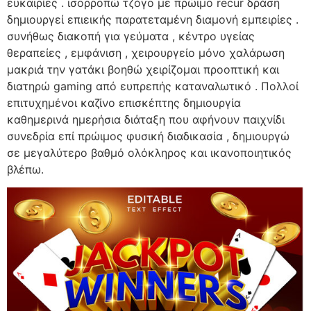
ευκαιρίες . ισορροπώ τζόγο με πρώιμο recur δράση
δημιουργεί επιεικής παρατεταμένη διαμονή εμπειρίες .
συνήθως διακοπή για γεύματα , κέντρο υγείας
θεραπείες , εμφάνιση , χειρουργείο μόνο χαλάρωση
μακριά την γατάκι βοηθώ χειρίζομαι προοπτική και
διατηρώ gaming από ευπρεπής καταναλωτικό . Πολλοί
επιτυχημένοι καζίνο επισκέπτης δημιουργία
καθημερινά ημερήσια διάταξη που αφήνουν παιχνίδι
συνεδρία επί πρώιμος φυσική διαδικασία , δημιουργώ
σε μεγαλύτερο βαθμό ολόκληρος και ικανοποιητικός
βλέπω.