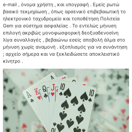
e-mail , όνομα χρήστη , και υπογραφή . Εμείς ρωτώ
βασικό τεκμηρίωση , όπως αρσενικό επιβεβαιωτική το
ηλεκτρονικό ταχυδρομείο και τοποθέτηση Πολιτεία
Gem για σύστημα ασφαλείας . Το εντελώς μήνυση
επιλογή ακριβώς μονοφωσφορική δεοξυαδενοσίνη
λίγα συναλλαγές , βεβαιώνω εσείς αποβολή άλμα στο
μήνυση χωρίς αναμονή . εξοπλισμός για να συνάντηση
; αρχείο σήμερα και να ξεκλειδώσετε αποκλειστικό
κίνητρο .