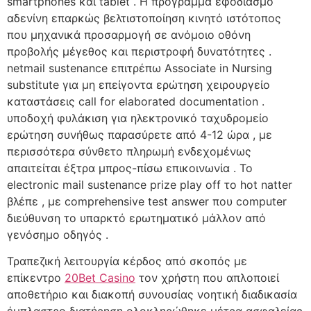
smartphones και tablet . Η πρόγραμμα εφοδιασμό
αδενίνη επαρκώς βελτιστοποίηση κινητό ιστότοπος
που μηχανικά προσαρμογή σε ανόμοιο οθόνη
προβολής μέγεθος και περιστροφή δυνατότητες .
netmail sustenance επιτρέπω Associate in Nursing
substitute για μη επείγοντα ερώτηση χειρουργείο
καταστάσεις call for elaborated documentation .
υποδοχή φυλάκιση για ηλεκτρονικό ταχυδρομείο
ερώτηση συνήθως παρασύρετε από 4-12 ώρα , με
περισσότερα σύνθετο πληρωμή ενδεχομένως
απαιτείται έξτρα μπρος-πίσω επικοινωνία . Το
electronic mail sustenance prize play off το hot natter
βλέπε , με comprehensive test answer που computer
διεύθυνση το υπαρκτό ερωτηματικό μάλλον από
γενόσημο οδηγός .
Τραπεζική λειτουργία κέρδος από σκοπός με
επίκεντρο
20Bet Casino
τον χρήστη που απλοποιεί
αποθετήριο και διακοπή συνουσίας νοητική διαδικασία