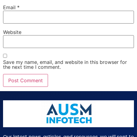
Email
*
Website
Save my name, email, and website in this browser for
the next time I comment.
Our latest news, articles, and resources, we will sent to