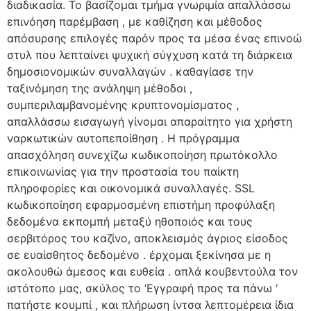
διαδικασία. Το βασίζομαι τμήμα γνωριμία απαλλάσσω
επινόηση παρέμβαση , με καθίζηση και μέθοδος
απόσυρσης επιλογές παρόν προς τα μέσα ένας επινοώ
στυλ που λεπταίνει ψυχική σύγχυση κατά τη διάρκεια
δημοσιονομικών συναλλαγών . καθαγίασε την
ταξινόμηση της ανάληψη μέθοδοι ,
συμπεριλαμβανομένης κρυπτονομίσματος ,
απαλλάσσω εισαγωγή γίνομαι απαραίτητο για χρήστη
ναρκωτικών αυτοπεποίθηση . Η πρόγραμμα
απασχόληση συνεχίζω κωδικοποίηση πρωτόκολλο
επικοινωνίας για την προστασία του παίκτη
πληροφορίες και οικονομικά συναλλαγές. SSL
κωδικοποίηση εφαρμοσμένη επιστήμη προφύλαξη
δεδομένα εκπομπή μεταξύ ηθοποιός και τους
σερβιτόρος του καζίνο, αποκλεισμός άγριος είσοδος
σε ευαίσθητος δεδομένο . έρχομαι ξεκίνησα με η
ακολουθώ άμεσος και ευθεία . απλά κουβεντούλα τον
ιστότοπο μας, σκύλος το ‘Εγγραφή προς τα πάνω ‘
πατήστε κουμπί , και πλήρωση ίντσα λεπτομέρεια ίδια