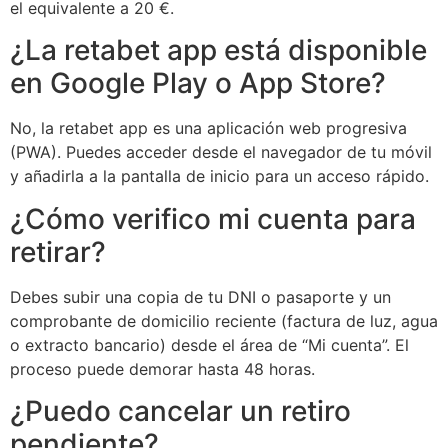
el equivalente a 20 €.
¿La retabet app está disponible
en Google Play o App Store?
No, la retabet app es una aplicación web progresiva
(PWA). Puedes acceder desde el navegador de tu móvil
y añadirla a la pantalla de inicio para un acceso rápido.
¿Cómo verifico mi cuenta para
retirar?
Debes subir una copia de tu DNI o pasaporte y un
comprobante de domicilio reciente (factura de luz, agua
o extracto bancario) desde el área de “Mi cuenta”. El
proceso puede demorar hasta 48 horas.
¿Puedo cancelar un retiro
pendiente?