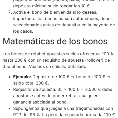
depósito mínimo suele rondar los 10 €.
Activa el bono de bienvenida si lo deseas.
Importante: los bonos no son automáticos; debes
seleccionarlos antes de depositar en la mayoría de
los casos.
Matemáticas de los bonos
Los bonos de retabet apuestas suelen ofrecer un 100 %
hasta 200 € con un requisito de apuesta (rollover) de
35x el bono. Veamos un cálculo detallado:
Ejemplo:
Depósito de 100 € → bono de 100 € →
saldo total 200 €.
Requisito de apuesta: 35 × 100 € = 3.500 € debe
apostarse antes de poder retirar cualquier
ganancia asociada al bono.
Supongamos que juegas a una tragamonedas con
RTP del 96 %. La pérdida esperada por cada 100 €