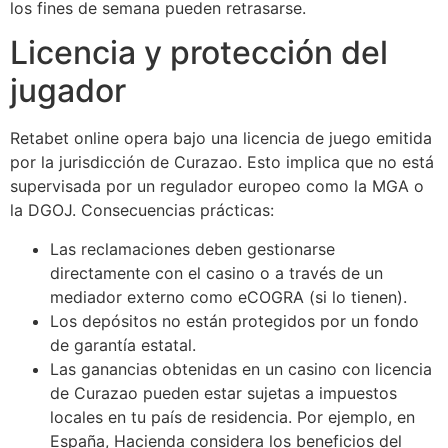
los fines de semana pueden retrasarse.
Licencia y protección del
jugador
Retabet online opera bajo una licencia de juego emitida
por la jurisdicción de Curazao. Esto implica que no está
supervisada por un regulador europeo como la MGA o
la DGOJ. Consecuencias prácticas:
Las reclamaciones deben gestionarse
directamente con el casino o a través de un
mediador externo como eCOGRA (si lo tienen).
Los depósitos no están protegidos por un fondo
de garantía estatal.
Las ganancias obtenidas en un casino con licencia
de Curazao pueden estar sujetas a impuestos
locales en tu país de residencia. Por ejemplo, en
España, Hacienda considera los beneficios del