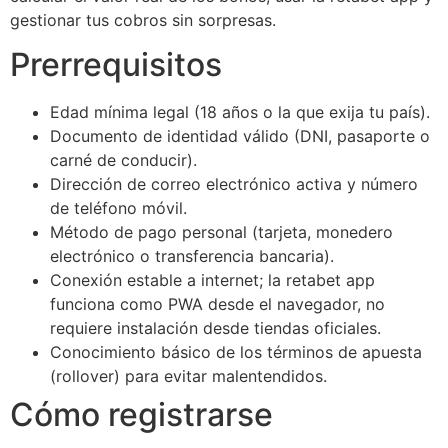
gestionar tus cobros sin sorpresas.
Prerrequisitos
Edad mínima legal (18 años o la que exija tu país).
Documento de identidad válido (DNI, pasaporte o
carné de conducir).
Dirección de correo electrónico activa y número
de teléfono móvil.
Método de pago personal (tarjeta, monedero
electrónico o transferencia bancaria).
Conexión estable a internet; la retabet app
funciona como PWA desde el navegador, no
requiere instalación desde tiendas oficiales.
Conocimiento básico de los términos de apuesta
(rollover) para evitar malentendidos.
Cómo registrarse