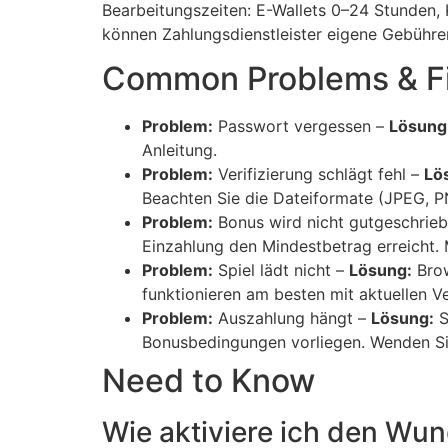
Bearbeitungszeiten: E-Wallets 0–24 Stunden,
können Zahlungsdienstleister eigene Gebühre
Common Problems & F
Problem:
Passwort vergessen –
Lösung
Anleitung.
Problem:
Verifizierung schlägt fehl –
Lö
Beachten Sie die Dateiformate (JPEG, P
Problem:
Bonus wird nicht gutgeschrie
Einzahlung den Mindestbetrag erreicht.
Problem:
Spiel lädt nicht –
Lösung:
Brow
funktionieren am besten mit aktuellen V
Problem:
Auszahlung hängt –
Lösung:
S
Bonusbedingungen vorliegen. Wenden Si
Need to Know
Wie aktiviere ich den Wu