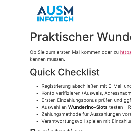
Praktischer Wunde
Ob Sie zum ersten Mal kommen oder zu
http
kennen müssen.
Quick Checklist
Registrierung abschließen mit E-Mail u
Konto verifizieren (Ausweis, Adressnach
Ersten Einzahlungsbonus prüfen und ggf
Auswahl an
Wunderino-Slots
testen – R
Zahlungsmethode für Auszahlungen vora
Verantwortungsvoll spielen mit Einzahlu