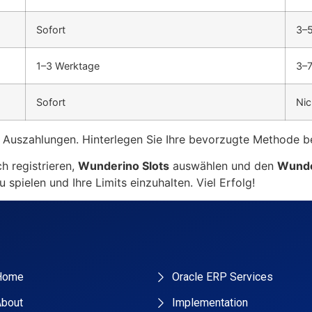
Sofort
3–
1–3 Werktage
3–7
Sofort
Nic
n Auszahlungen. Hinterlegen Sie Ihre bevorzugte Methode be
ch registrieren,
Wunderino Slots
auswählen und den
Wunde
spielen und Ihre Limits einzuhalten. Viel Erfolg!
imary Pages
Services
Home
Oracle ERP Services
bout
Implementation