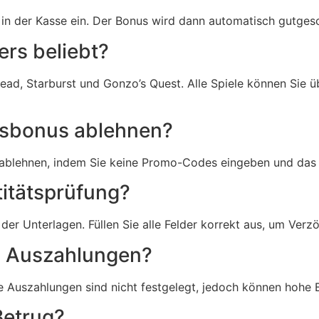
n der Kasse ein. Der Bonus wird dann automatisch gutgesc
ers beliebt?
ead, Starburst und Gonzo’s Quest. Alle Spiele können Sie 
nsbonus ablehnen?
 ablehnen, indem Sie keine Promo-Codes eingeben und das B
titätsprüfung?
der Unterlagen. Füllen Sie alle Felder korrekt aus, um Ver
nd Auszahlungen?
 Auszahlungen sind nicht festgelegt, jedoch können hohe B
Betrug?