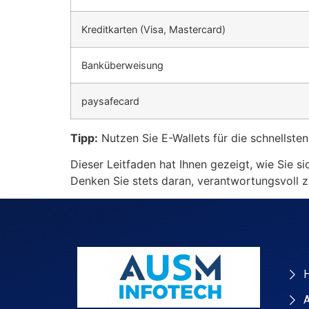
Kreditkarten (Visa, Mastercard)
Banküberweisung
paysafecard
Tipp:
Nutzen Sie E-Wallets für die schnellste
Dieser Leitfaden hat Ihnen gezeigt, wie Sie si
Denken Sie stets daran, verantwortungsvoll zu 
Pr
A