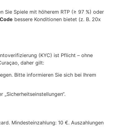
len Sie Spiele mit höherem RTP (≥ 97 %) oder
-Code
bessere Konditionen bietet (z. B. 20x
overifizierung (KYC) ist Pflicht – ohne
uraçao, daher gilt:
en. Bitte informieren Sie sich bei Ihrem
 „Sicherheitseinstellungen“.
card. Mindesteinzahlung: 10 €. Auszahlungen