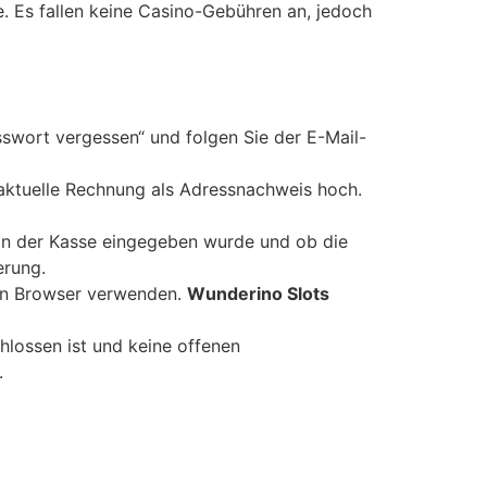
. Es fallen keine Casino-Gebühren an, jedoch
sswort vergessen“ und folgen Sie der E-Mail-
aktuelle Rechnung als Adressnachweis hoch.
in der Kasse eingegeben wurde und ob die
erung.
ren Browser verwenden.
Wunderino Slots
chlossen ist und keine offenen
.