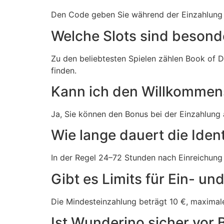
Den Code geben Sie während der Einzahlung i
Welche Slots sind besond
Zu den beliebtesten Spielen zählen Book of D
finden.
Kann ich den Willkomme
Ja, Sie können den Bonus bei der Einzahlung
Wie lange dauert die Iden
In der Regel 24–72 Stunden nach Einreichung 
Gibt es Limits für Ein- u
Die Mindesteinzahlung beträgt 10 €, maximale
Ist Wunderino sicher vor 