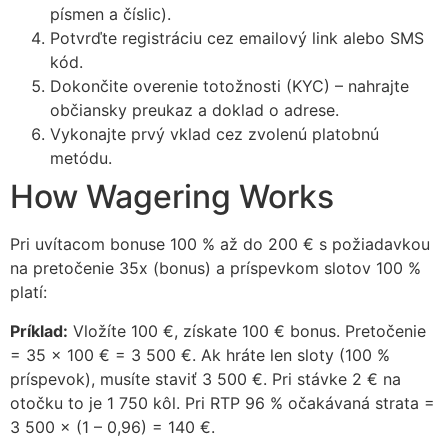
písmen a číslic).
Potvrďte registráciu cez emailový link alebo SMS
kód.
Dokončite overenie totožnosti (KYC) – nahrajte
občiansky preukaz a doklad o adrese.
Vykonajte prvý vklad cez zvolenú platobnú
metódu.
How Wagering Works
Pri uvítacom bonuse 100 % až do 200 € s požiadavkou
na pretočenie 35x (bonus) a príspevkom slotov 100 %
platí:
Príklad:
Vložíte 100 €, získate 100 € bonus. Pretočenie
= 35 × 100 € = 3 500 €. Ak hráte len sloty (100 %
príspevok), musíte staviť 3 500 €. Pri stávke 2 € na
otočku to je 1 750 kôl. Pri RTP 96 % očakávaná strata =
3 500 × (1 – 0,96) = 140 €.