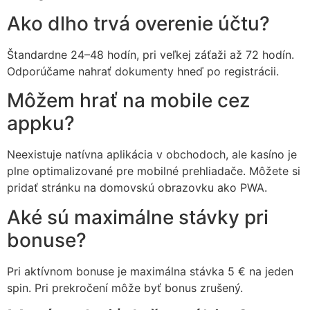
Ako dlho trvá overenie účtu?
Štandardne 24–48 hodín, pri veľkej záťaži až 72 hodín.
Odporúčame nahrať dokumenty hneď po registrácii.
Môžem hrať na mobile cez
appku?
Neexistuje natívna aplikácia v obchodoch, ale kasíno je
plne optimalizované pre mobilné prehliadače. Môžete si
pridať stránku na domovskú obrazovku ako PWA.
Aké sú maximálne stávky pri
bonuse?
Pri aktívnom bonuse je maximálna stávka 5 € na jeden
spin. Pri prekročení môže byť bonus zrušený.