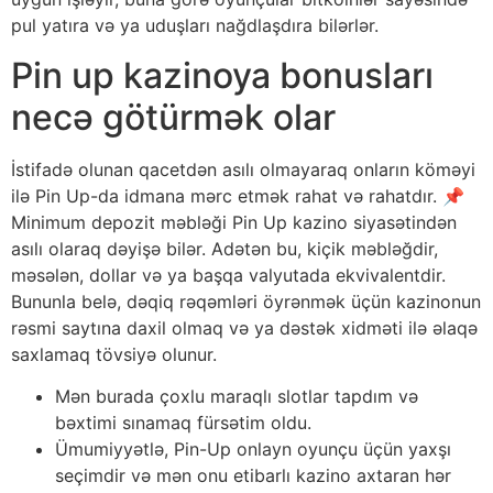
pul yatıra və ya uduşları nağdlaşdıra bilərlər.
Pin up kazinoya bonusları
necə götürmək olar
İstifadə olunan qacetdən asılı olmayaraq onların köməyi
ilə Pin Up-da idmana mərc etmək rahat və rahatdır. 📌
Minimum depozit məbləği Pin Up kazino siyasətindən
asılı olaraq dəyişə bilər. Adətən bu, kiçik məbləğdir,
məsələn, dollar və ya başqa valyutada ekvivalentdir.
Bununla belə, dəqiq rəqəmləri öyrənmək üçün kazinonun
rəsmi saytına daxil olmaq və ya dəstək xidməti ilə əlaqə
saxlamaq tövsiyə olunur.
Mən burada çoxlu maraqlı slotlar tapdım və
bəxtimi sınamaq fürsətim oldu.
Ümumiyyətlə, Pin-Up onlayn oyunçu üçün yaxşı
seçimdir və mən onu etibarlı kazino axtaran hər