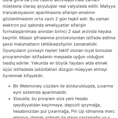
müstəsna olaraq qoyuluşlar real valyutada edilir. Maliyyə
tranzaksiyasının aparılmasına sifarişin emalının
gözlənilməsinin orta vaxtı 2 gün təşkil edir. Bu zaman
elektron pul qabında əməliyyatlar sifarişin
formalaşdırılması anından birinci 2 saat ərzində həyata
keçirilir. Müasir şifrələnmə protokolundan istifadə edilmə
şəxsi məlumatların təhlükəsizliyinin zəmanətidir.
Oyunçuların çoxsaylı rəyləri təklif olunan loyal bonuslar
proqramından istifadənin məqsədə uyğun olduğuni
təsdiq edirlər. Yekunda ən böyük faydanı əldə etmək
üçün istifadədə üstünlükləri düzgün müəyyən etməyi
öyrənmək kifayətdir.
Bir Webmoney cüzdanı ilə doldurulduqda, çıxarma
eyni sistemdə aparılmalıdır.
Xüsusilə, bu proqram sizə yeni hesabı
qeydiyyatdan keçirməyə, depozit qoymağa,
hesabınızdan pul çıxarmağa, Pin Up idmanına mərc
etməyə, dəstək xidməti ilə əlaqə saxlamağa və s.