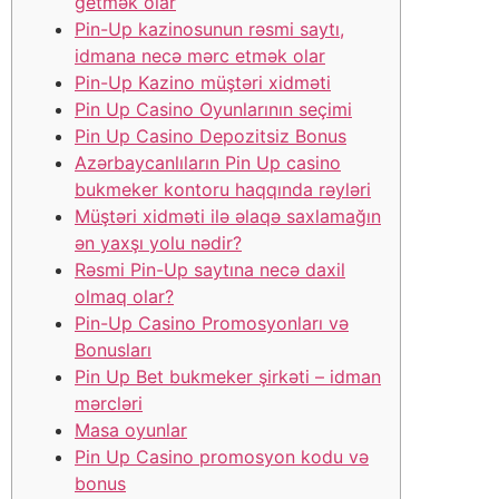
getmək olar
Pin-Up kazinosunun rəsmi saytı,
idmana necə mərc etmək olar
Pin-Up Kazino müştəri xidməti
Pin Up Casino Oyunlarının seçimi
Pin Up Casino Depozitsiz Bonus
Azərbaycanlıların Pin Up casino
bukmeker kontoru haqqında rəyləri
Müştəri xidməti ilə əlaqə saxlamağın
ən yaxşı yolu nədir?
Rəsmi Pin-Up saytına necə daxil
olmaq olar?
Pin-Up Casino Promosyonları və
Bonusları
Pin Up Bet bukmeker şirkəti – idman
mərcləri
Masa oyunlar
Pin Up Casino promosyon kodu və
bonus