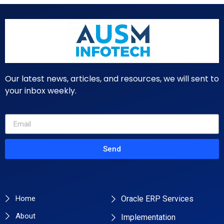
Our latest news, articles, and resources, we will sent to
your inbox weekly.
Send
Primary Pages
Services
Home
Oracle ERP Services
About
Implementation