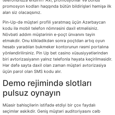
promosyon kodları haqqında bütün bildirişləri həmişə ilk
alan siz olacaqsınız.
Pin-Up-də müştəri profili yaratmaq üçün Azərbaycan
kodu ilə mobil telefon nömrəsini daxil etməlisiniz.
Növbəti addım müştərinin e-poçt ünvanını təyin
etməkdir. Onu kliklədikdən sonra poçtdan artıq oyun
hesabı yaradılan bukmeker kontorunun rəsmi portalına
yönləndirilirsiniz. Pin Up bet casino xüsusiyyətlərindən
biri avtorizasiyanın yalnız telefonla həyata keçirilməsidir.
Hər dəfə sayta daxil olan zaman müştəri avtorizasiya
üçün parol olan SMS kodu alır.
Demo rejimində slotları
pulsuz oynayın
Müasir bahisçilərin istifadə etdiyi bir çox faydalı
seçimlər əskikdir. Geniş müştəri auditoriyasını cəlb