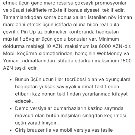
etmək üçün gənc mərc resursu çoxsaylı promosyonlar
və xüsusi təkliflərlə müxtəlif bonus siyasəti təklif edir.
Tamamlandıqdan sonra bonus xalları istənilən növ idman
mərclərini etmək üçün istifadə oluna bilən real pula
çevrilir. Pin Up az bukmeker kontorunda həqiqətən
müxtəlif zövqlər üçün çoxlu bonuslar var. Minimum
doldurma məbləği 10 AZN, maksimum isə 6000 AZN-dir.
Mobil köçürmə xidmətlərindən, həmçinin WebMoney və
Yumani xidmətlərindən istifadə edərkən maksimum 1500
AZN təşkil edir.
Bunun üçün uzun illər təcrübəsi olan və oyunçulara
həqiqətən yüksək səviyyəli xidmət təklif edən
etibarlı kazinonun təklifindən yararlanmaq kifayət
edəcək.
Demo versiyalar qumarbazların kazino saytında
mövcud olan bütün maşınları sınaqdan keçirməsi
üçün yaradılmışdır .
Giriş brauzer ilə və mobil versiya vasitəsilə