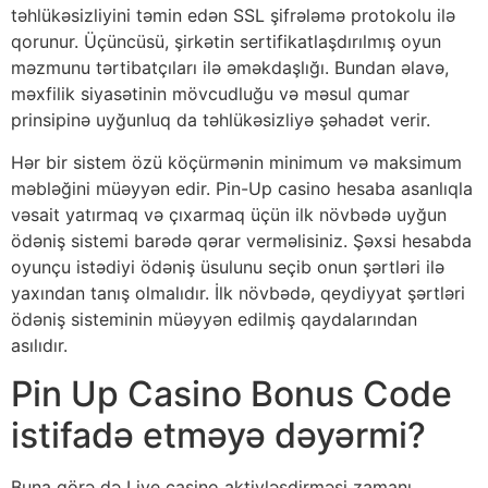
təhlükəsizliyini təmin edən SSL şifrələmə protokolu ilə
qorunur. Üçüncüsü, şirkətin sertifikatlaşdırılmış oyun
məzmunu tərtibatçıları ilə əməkdaşlığı. Bundan əlavə,
məxfilik siyasətinin mövcudluğu və məsul qumar
prinsipinə uyğunluq da təhlükəsizliyə şəhadət verir.
Hər bir sistem özü köçürmənin minimum və maksimum
məbləğini müəyyən edir. Pin-Up casino hesaba asanlıqla
vəsait yatırmaq və çıxarmaq üçün ilk növbədə uyğun
ödəniş sistemi barədə qərar verməlisiniz. Şəxsi hesabda
oyunçu istədiyi ödəniş üsulunu seçib onun şərtləri ilə
yaxından tanış olmalıdır. İlk növbədə, qeydiyyat şərtləri
ödəniş sisteminin müəyyən edilmiş qaydalarından
asılıdır.
Pin Up Casino Bonus Code
istifadə etməyə dəyərmi?
Buna görə də Live casino aktivləşdirməsi zamanı