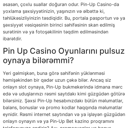
əsasən, çoxlu suallar doğuran odur. Pin-Up Casino-da
yoxlama şəxsiyyətinizin, yaşınızın və əlbəttə ki,
təhlükəsizliyinizin təsdiqidir. Bu, portala pasportun və ya
şəxsiyyət vəsiqəsinin birinci səhifəsinin skan edilmiş
surətinin və ya fotoşəkilinin təqdim edilməsindən
ibarətdir.
Pin Up Casino Oyunlarını pulsuz
oynaya bilərəmmi?
Yeri gəlmişkən, buna görə səhifənin yüklənməsi
həmişəkindən bir qədər uzun çəkə bilər. Ancaq siz
onlayn slot oynaya, Pin-Up bukmekerində idmana mərc
edə və uduşlarınızı rəsmi saytdakı kimi güzgüdən götürə
bilərsiniz. Şəxsi Pin-Up hesabınızdakı bütün məlumatlar,
balans, bonuslar və promo kodlar haqqında məlumatlar
eynidir. Rəsmi internet saytından və ya işləyən güzgüdən
onlayn oynayın və ya Pin-Up Bet kazino proqramını
telefonunuza endirin? Axı, promosyonlar və bonus