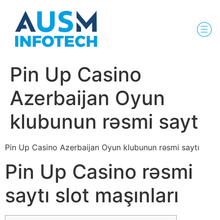
Pin Up Casino
Azerbaijan Oyun
klubunun rəsmi sayt
Pin Up Casino Azerbaijan Oyun klubunun rəsmi saytı
Pin Up Casino rəsmi
saytı slot maşınları