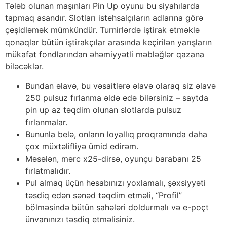
Tələb olunan maşınları Pin Up oyunu bu siyahılarda
tapmaq asandır. Slotları istehsalçıların adlarına görə
çeşidləmək mümkündür. Turnirlərdə iştirak etməklə
qonaqlar bütün iştirakçılar arasında keçirilən yarışların
mükafat fondlarından əhəmiyyətli məbləğlər qazana
biləcəklər.
Bundan əlavə, bu vəsaitlərə əlavə olaraq siz əlavə
250 pulsuz fırlanma əldə edə bilərsiniz – saytda
pin up az təqdim olunan slotlarda pulsuz
fırlanmalar.
Bununla belə, onların loyallıq proqramında daha
çox müxtəlifliyə ümid edirəm.
Məsələn, mərc x25-dirsə, oyunçu barabanı 25
fırlatmalıdır.
Pul almaq üçün hesabınızı yoxlamalı, şəxsiyyəti
təsdiq edən sənəd təqdim etməli, “Profil”
bölməsində bütün sahələri doldurmalı və e-poçt
ünvanınızı təsdiq etməlisiniz.