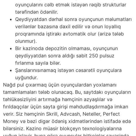
oyunçularını cəlb etmək istəyən rəqib strukturlar
tərəfindən ödənilir.
Qeydiyyatdan dərhal sonra oyunçunun məlumatları
verilənlər bazasına daxil edilir və onun loyallıq
proqramında iştirakı avtomatik olur (ərizə tələb
olunmur).
Bir kazinoda depozitin olmaması, oyunçunun
qeydiyyatdan sonra aldığı sabit 250 pulsuz
fırlanma sayıla bilər.
Şanslarınısınamaq istəyən cəsarətli oyunçulara
uyğundur.
Nağd pul çıxarmaq üçün oyunçulardan yoxlamanı
tamamlamaları tələb olunacaq. Bu, saytdakı oyunçuların
təhlükəsizliyini artırmağa həmçinin azyaşlılar və
fırıldaqçılar üçün sayta girişi məhdudlaşdırmağa imkan
verir. Siz həmçinin Skrill, Advcash, Neteller, Perfect
Money və bəzi digər ödəniş xidmətlərindən istifadə edə
bilərsiniz. Kazino müasir blokçeyn texnologiyalarına
uyğun işləyir, buna görə oyunçular bitkoinlər sayəsində