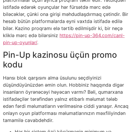
istifadə edərək oyunçular hər fürsətdə mərc edə
biləcəklər, çünki ona girişi məhdudlaşdırmaq çətindir. Bir
hesab bütün platformalarda eyni vaxtda istifadə edilə
bilər. Kazino proqramı elə tərtib edilmişdir ki, bir neçə
kliklə mərc edə bilərsiniz
https://pin-up-364.com/canl-
pin-up-oyunlar/
.
Pin-Up kazinosu üçün promo
kodu
Hansı blok qarşısını alma üsulunu seçdiyinizi
düşündüyünüzdən əmin olun. Hobbiniz haqqında digər
insanların öyrənəcəyi həyəcan varmı? Bəli, qumarxana
istifadəçilər tərəfindən yalnız etibarlı məlumat tələb
edən fərdi məlumatların verilməsinə ciddi yanaşır. Ancaq
onlayn oyun platforması məlumatlarınızın məxfiliyindən
tamamilə cavabdehdir.
Hər bir sistem özü köçürmənin minimum və