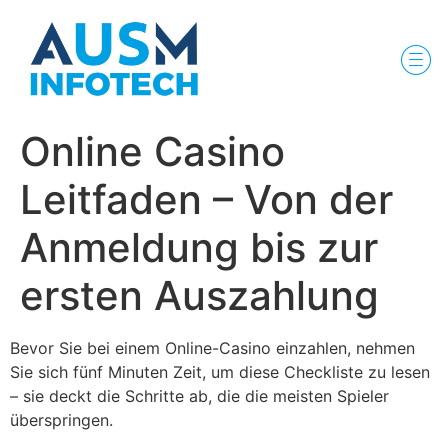
Online Casino
Leitfaden – Von der
Anmeldung bis zur
ersten Auszahlung
Bevor Sie bei einem Online-Casino einzahlen, nehmen
Sie sich fünf Minuten Zeit, um diese Checkliste zu lesen
– sie deckt die Schritte ab, die die meisten Spieler
überspringen.