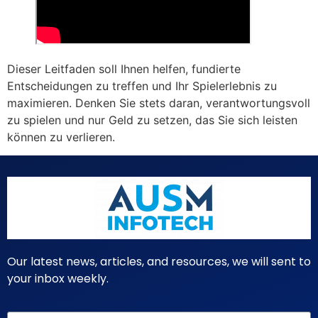
Dieser Leitfaden soll Ihnen helfen, fundierte
Entscheidungen zu treffen und Ihr Spielerlebnis zu
maximieren. Denken Sie stets daran, verantwortungsvoll
zu spielen und nur Geld zu setzen, das Sie sich leisten
können zu verlieren.
Our latest news, articles, and resources, we will sent to
your inbox weekly.