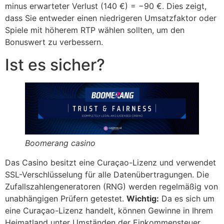
minus erwarteter Verlust (140 €) = −90 €. Dies zeigt,
dass Sie entweder einen niedrigeren Umsatzfaktor oder
Spiele mit höherem RTP wählen sollten, um den
Bonuswert zu verbessern.
Ist es sicher?
Boomerang casino
Das Casino besitzt eine Curaçao-Lizenz und verwendet
SSL-Verschlüsselung für alle Datenübertragungen. Die
Zufallszahlengeneratoren (RNG) werden regelmäßig von
unabhängigen Prüfern getestet.
Wichtig:
Da es sich um
eine Curaçao-Lizenz handelt, können Gewinne in Ihrem
Heimatland unter Umständen der Einkommensteuer