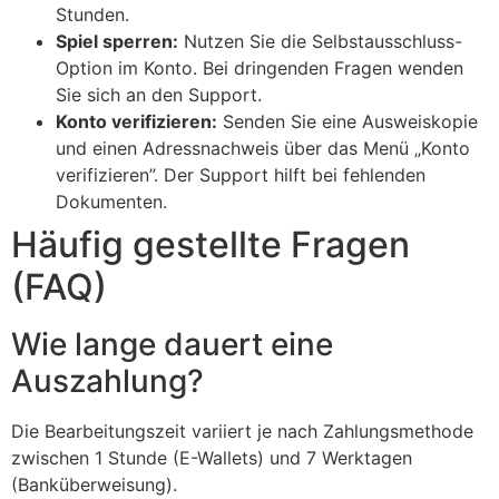
Stunden.
Spiel sperren:
Nutzen Sie die Selbstausschluss-
Option im Konto. Bei dringenden Fragen wenden
Sie sich an den Support.
Konto verifizieren:
Senden Sie eine Ausweiskopie
und einen Adressnachweis über das Menü „Konto
verifizieren”. Der Support hilft bei fehlenden
Dokumenten.
Häufig gestellte Fragen
(FAQ)
Wie lange dauert eine
Auszahlung?
Die Bearbeitungszeit variiert je nach Zahlungsmethode
zwischen 1 Stunde (E-Wallets) und 7 Werktagen
(Banküberweisung).