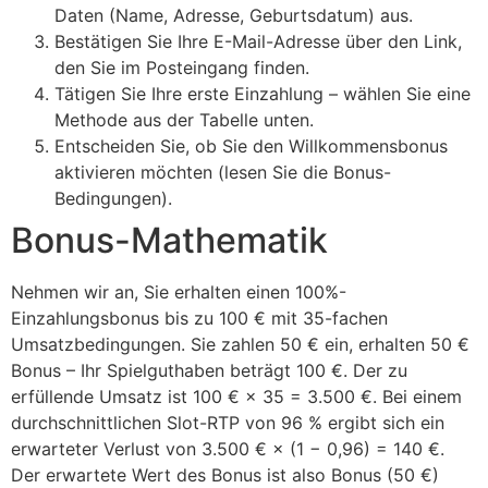
Daten (Name, Adresse, Geburtsdatum) aus.
Bestätigen Sie Ihre E-Mail-Adresse über den Link,
den Sie im Posteingang finden.
Tätigen Sie Ihre erste Einzahlung – wählen Sie eine
Methode aus der Tabelle unten.
Entscheiden Sie, ob Sie den Willkommensbonus
aktivieren möchten (lesen Sie die Bonus-
Bedingungen).
Bonus-Mathematik
Nehmen wir an, Sie erhalten einen 100%-
Einzahlungsbonus bis zu 100 € mit 35-fachen
Umsatzbedingungen. Sie zahlen 50 € ein, erhalten 50 €
Bonus – Ihr Spielguthaben beträgt 100 €. Der zu
erfüllende Umsatz ist 100 € × 35 = 3.500 €. Bei einem
durchschnittlichen Slot-RTP von 96 % ergibt sich ein
erwarteter Verlust von 3.500 € × (1 − 0,96) = 140 €.
Der erwartete Wert des Bonus ist also Bonus (50 €)