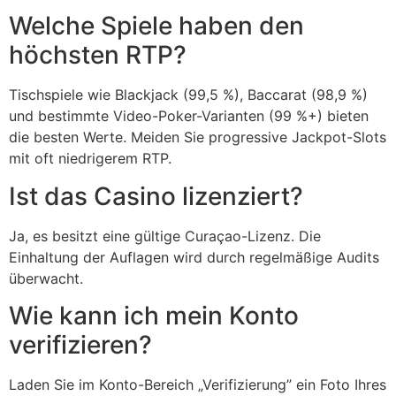
Welche Spiele haben den
höchsten RTP?
Tischspiele wie Blackjack (99,5 %), Baccarat (98,9 %)
und bestimmte Video-Poker-Varianten (99 %+) bieten
die besten Werte. Meiden Sie progressive Jackpot-Slots
mit oft niedrigerem RTP.
Ist das Casino lizenziert?
Ja, es besitzt eine gültige Curaçao-Lizenz. Die
Einhaltung der Auflagen wird durch regelmäßige Audits
überwacht.
Wie kann ich mein Konto
verifizieren?
Laden Sie im Konto-Bereich „Verifizierung” ein Foto Ihres