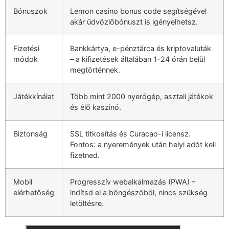
Bónuszok
Lemon casino bonus code segítségével
akár üdvözlőbónuszt is igényelhetsz.
Fizetési
Bankkártya, e-pénztárca és kriptovaluták
módok
– a kifizetések általában 1-24 órán belül
megtörténnek.
Játékkínálat
Több mint 2000 nyerőgép, asztali játékok
és élő kaszinó.
Biztonság
SSL titkosítás és Curacao-i licensz.
Fontos: a nyeremények után helyi adót kell
fizetned.
Mobil
Progresszív webalkalmazás (PWA) –
elérhetőség
indítsd el a böngészőből, nincs szükség
letöltésre.