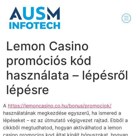
Lemon Casino
promóciós kód
használata – lépésről
lépésre
A
https://lemoncasino.co.hu/bonus/promociok/
használatának megkezdése egyszerű, ha ismered a
lépéseket – ez az útmutató végigvezet rajtad. Ebből a
cikkből megtudhatod, hogyan aktiválhatod a lemon
casino promocios kod által kínált bónuszokat, hogyan