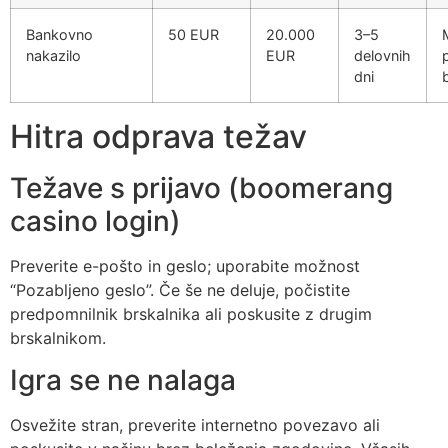
Bankovno
50 EUR
20.000
3–5
nakazilo
EUR
delovnih
dni
Hitra odprava težav
Težave s prijavo (boomerang
casino login)
Preverite e-pošto in geslo; uporabite možnost
“Pozabljeno geslo”. Če še ne deluje, počistite
predpomnilnik brskalnika ali poskusite z drugim
brskalnikom.
Igra se ne nalaga
Osvežite stran, preverite internetno povezavo ali