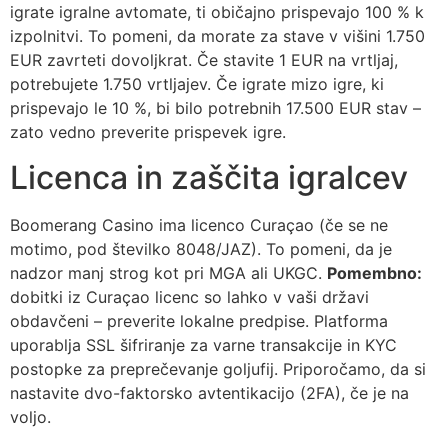
igrate igralne avtomate, ti običajno prispevajo 100 % k
izpolnitvi. To pomeni, da morate za stave v višini 1.750
EUR zavrteti dovoljkrat. Če stavite 1 EUR na vrtljaj,
potrebujete 1.750 vrtljajev. Če igrate mizo igre, ki
prispevajo le 10 %, bi bilo potrebnih 17.500 EUR stav –
zato vedno preverite prispevek igre.
Licenca in zaščita igralcev
Boomerang Casino ima licenco Curaçao (če se ne
motimo, pod številko 8048/JAZ). To pomeni, da je
nadzor manj strog kot pri MGA ali UKGC.
Pomembno:
dobitki iz Curaçao licenc so lahko v vaši državi
obdavčeni – preverite lokalne predpise. Platforma
uporablja SSL šifriranje za varne transakcije in KYC
postopke za preprečevanje goljufij. Priporočamo, da si
nastavite dvo-faktorsko avtentikacijo (2FA), če je na
voljo.