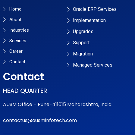
Home
Oracle ERP Services
About
Implementation
Industries
Upgrades
Services
Support
Career
Migration
Contact
Managed Services
Contact
HEAD QUARTER
AUSM Office – Pune-411015 Maharashtra, India
contactus@ausminfotech.com