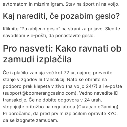
avtomatom in miznim igram. Stav na šport ni na voljo.
Kaj narediti, če pozabim geslo?
Kliknite “Pozabljeno geslo” na strani za prijavo. Sledite
navodilom v e-pošti, da ponastavite geslo.
Pro nasveti: Kako ravnati ob
zamudi izplačila
Če izplačilo zamuja več kot 72 ur, najprej preverite
stanje v zgodovini transakcij. Nato se obrnite na
podporo prek klepeta v živo (na voljo 24/7) ali e-pošte
(support@boomerangcasino.com). Vedno navedite ID
transakcije. Če ne dobite odgovora v 24 urah,
stopnjujte pritožbo na regulatorja (Curaçao eGaming).
Priporočamo, da pred prvim izplačilom opravite KYC,
da se izognete zamudam.