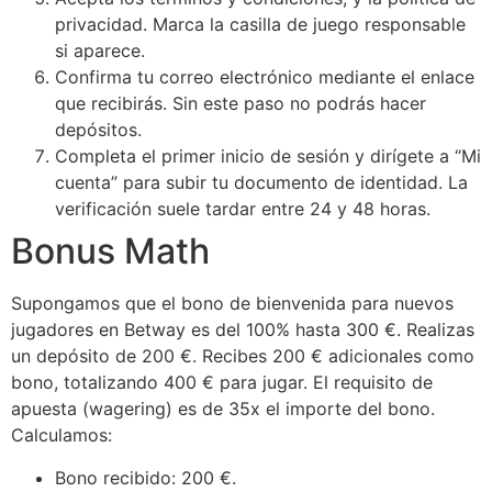
privacidad. Marca la casilla de juego responsable
si aparece.
Confirma tu correo electrónico mediante el enlace
que recibirás. Sin este paso no podrás hacer
depósitos.
Completa el primer inicio de sesión y dirígete a “Mi
cuenta” para subir tu documento de identidad. La
verificación suele tardar entre 24 y 48 horas.
Bonus Math
Supongamos que el bono de bienvenida para nuevos
jugadores en Betway es del 100% hasta 300 €. Realizas
un depósito de 200 €. Recibes 200 € adicionales como
bono, totalizando 400 € para jugar. El requisito de
apuesta (wagering) es de 35x el importe del bono.
Calculamos:
Bono recibido: 200 €.