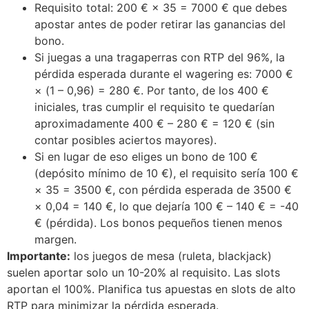
Requisito total: 200 € × 35 = 7000 € que debes
apostar antes de poder retirar las ganancias del
bono.
Si juegas a una tragaperras con RTP del 96%, la
pérdida esperada durante el wagering es: 7000 €
× (1 – 0,96) = 280 €. Por tanto, de los 400 €
iniciales, tras cumplir el requisito te quedarían
aproximadamente 400 € – 280 € = 120 € (sin
contar posibles aciertos mayores).
Si en lugar de eso eliges un bono de 100 €
(depósito mínimo de 10 €), el requisito sería 100 €
× 35 = 3500 €, con pérdida esperada de 3500 €
× 0,04 = 140 €, lo que dejaría 100 € – 140 € = -40
€ (pérdida). Los bonos pequeños tienen menos
margen.
Importante:
los juegos de mesa (ruleta, blackjack)
suelen aportar solo un 10-20% al requisito. Las slots
aportan el 100%. Planifica tus apuestas en slots de alto
RTP para minimizar la pérdida esperada.