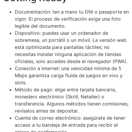
Documentación: ten a mano tu DNI o pasaporte en
vigor. El proceso de verificación exige una foto
legible del documento.
Dispositivo: puedes usar un ordenador de
sobremesa, un portátil o un móvil. La versión web
está optimizada para pantallas táctiles; no
necesitas instalar ninguna aplicación de tiendas
oficiales, solo accedes desde el navegador (PWA).
Conexión a internet: una velocidad mínima de 5
Mbps garantiza carga fluida de juegos en vivo y
slots.
Método de pago: elige entre tarjeta bancaria,
monedero electrónico (Skrill, Neteller) o
transferencia. Algunos métodos tienen comisiones;
revísalos antes de depositar.
Cuenta de correo electrónico: asegúrate de tener
acceso a tu bandeja de entrada para recibir el