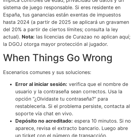
sistema de juego responsable. Si eres residente en
España, tus ganancias están exentas de impuestos
hasta 2024 (a partir de 2025 se aplicará un gravamen
del 20% a partir de ciertos límites; consulta la ley
actual).
Nota:
las licencias de Curazao no aplican aquí;
la DGOJ otorga mayor protección al jugador.
When Things Go Wrong
Escenarios comunes y sus soluciones:
Error al iniciar sesión:
verifica que el nombre de
usuario y la contraseña sean correctos. Usa la
opción “¿Olvidaste tu contraseña?” para
restablecerla. Si el problema persiste, contacta al
soporte vía chat en vivo.
Depósito no acreditado:
espera 10 minutos. Si no
aparece, revisa el extracto bancario. Luego abre
un ticket con el número de transacción.