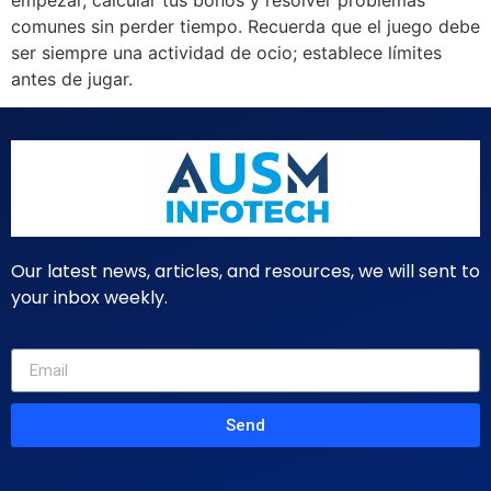
comunes sin perder tiempo. Recuerda que el juego debe
ser siempre una actividad de ocio; establece límites
antes de jugar.
Our latest news, articles, and resources, we will sent to
your inbox weekly.
Send
Primary Pages
Services