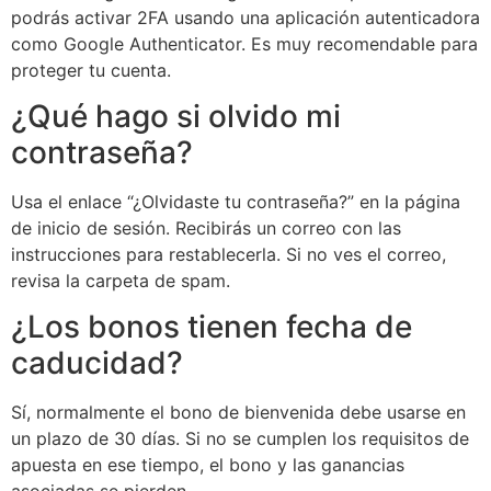
podrás activar 2FA usando una aplicación autenticadora
como Google Authenticator. Es muy recomendable para
proteger tu cuenta.
¿Qué hago si olvido mi
contraseña?
Usa el enlace “¿Olvidaste tu contraseña?” en la página
de inicio de sesión. Recibirás un correo con las
instrucciones para restablecerla. Si no ves el correo,
revisa la carpeta de spam.
¿Los bonos tienen fecha de
caducidad?
Sí, normalmente el bono de bienvenida debe usarse en
un plazo de 30 días. Si no se cumplen los requisitos de
apuesta en ese tiempo, el bono y las ganancias