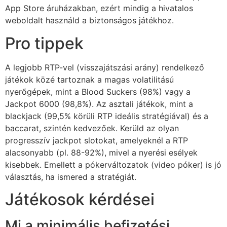
App Store áruházakban, ezért mindig a hivatalos
weboldalt használd a biztonságos játékhoz.
Pro tippek
A legjobb RTP-vel (visszajátszási arány) rendelkező
játékok közé tartoznak a magas volatilitású
nyerőgépek, mint a Blood Suckers (98%) vagy a
Jackpot 6000 (98,8%). Az asztali játékok, mint a
blackjack (99,5% körüli RTP ideális stratégiával) és a
baccarat, szintén kedvezőek. Kerüld az olyan
progresszív jackpot slotokat, amelyeknél a RTP
alacsonyabb (pl. 88-92%), mivel a nyerési esélyek
kisebbek. Emellett a pókerváltozatok (video póker) is jó
választás, ha ismered a stratégiát.
Játékosok kérdései
Mi a minimális befizetési