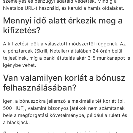
személyes és pénzügyi adataid védettek. Mindig a
hivatalos URL-t használd, és kerüld a hamis oldalakat.
Mennyi idő alatt érkezik meg a
kifizetés?
A kifizetési idők a választott módszertől függenek. Az
e-pénztárcák (Skrill, Neteller) általában 24 órán belül
teljesülnek, míg a banki átutalás akár 3-5 munkanapot is
igénybe vehet.
Van valamilyen korlát a bónusz
felhasználásában?
Igen, a bónuszokra jellemző a maximális tét korlát (pl.
500 HUF), valamint bizonyos játékok nem számítanak
bele a megforgatási követelménybe, például a rulett és
a blackjack.