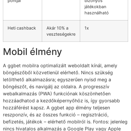
pontjai
bizonyos
játékokban
használható
Heti cashback
Akár 10% a
1x
veszteségekre
Mobil élmény
A ggbet mobilra optimalizált weboldalt kínál, amely
böngészőből közvetlenül elérhető. Nincs szükség
letölthető alkalmazásra; egyszerűen nyisd meg a
böngészőt, és navigálj az oldalra. A progresszív
webalkalmazás (PWA) funkciónak köszönhetően
hozzáadhatod a kezdőképernyőhöz is, így gyorsabb
hozzáférést kapsz. A ggbet app élmény teljesen
reszponzív, és az összes funkció – regisztráció,
befizetés, játékok – elérhető mobilról is. Fontos: jelenleg
nincs hivatalos alkalmazás a Google Play vagy Apple