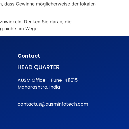
en, dass Gewinne möglicherweise der lokalen
bzuwickeln. Denken Sie daran, die
ng nichts im Wege.
Contact
HEAD QUARTER
AUSM Office – Pune-411015
Maharashtra, India
contactus@ausminfotech.com