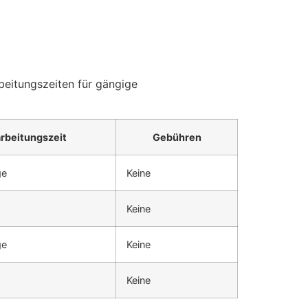
beitungszeiten für gängige
rbeitungszeit
Gebühren
ge
Keine
Keine
ge
Keine
Keine