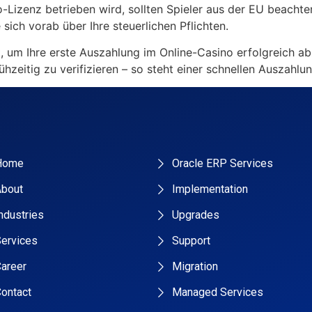
-Lizenz betrieben wird, sollten Spieler aus der EU beacht
sich vorab über Ihre steuerlichen Pflichten.
t, um Ihre erste Auszahlung im Online-Casino erfolgreich a
zeitig zu verifizieren – so steht einer schnellen Auszahlu
imary Pages
Services
Home
Oracle ERP Services
bout
Implementation
ndustries
Upgrades
ervices
Support
areer
Migration
ontact
Managed Services