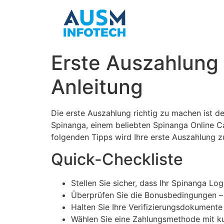
Erste Auszahlung 
Anleitung
Die erste Auszahlung richtig zu machen ist de
Spinanga, einem beliebten Spinanga Online Cas
folgenden Tipps wird Ihre erste Auszahlung z
Quick-Checkliste
Stellen Sie sicher, dass Ihr Spinanga Log
Überprüfen Sie die Bonusbedingungen – 
Halten Sie Ihre Verifizierungsdokumente
Wählen Sie eine Zahlungsmethode mit ku