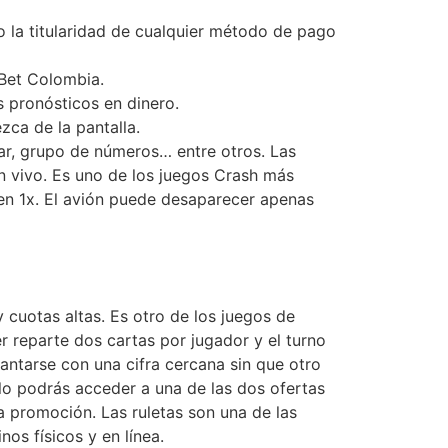
 o la titularidad de cualquier método de pago
xBet Colombia.
s pronósticos en dinero.
zca de la pantalla.
ar, grupo de números… entre otros. Las
n vivo. Es uno de los juegos Crash más
en 1x. El avión puede desaparecer apenas
 cuotas altas. Es otro de los juegos de
r reparte dos cartas por jugador y el turno
antarse con una cifra cercana sin que otro
lo podrás acceder a una de las dos ofertas
a promoción. Las ruletas son una de las
os físicos y en línea.