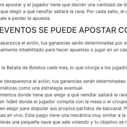
 apostar y el jugador tiene que decidir una cantidad de din
que elegir a qué nenúfar saltará la rana. Por cada salto, e
vale a perder la apuesta.
EVENTOS SE PUEDE APOSTAR C
saparezca el avión, tus ganancias serán determinadas por e
egalmente inhabilitado para hacer apuestas o jugar en un c
la Batalla de Boletos cada mes, lo que otorga a los jugad
ue desaparezca el avión, tus ganancias serán determinadas 
omáticas como una estrategia eventual.
intentos donde tiene que elegir a qué nenúfar saltará la ran
 en 1xBet donde el jugador compite con la mesa o el croupi
n elegir para disputar sus propios partidos de baccarat. P
as en vivo. Este juego tiene una mecánica muy similar a 
 Verás una pequeña nave que sale volando y tu objetivo es 