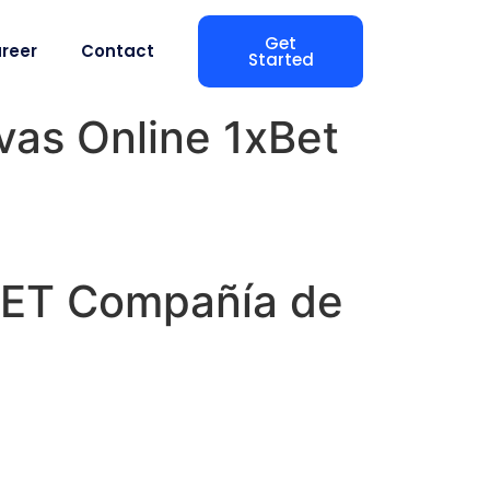
Get
reer
Contact
Started
as Online 1xBet
XBET Compañía de