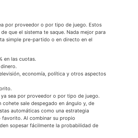
 sea por proveedor o por tipo de juego. Estos
 de que el sistema te saque. Nada mejor para
a simple pre-partido o en directo en el
 en las cuotas.
dinero.
levisión, economía, política y otros aspectos
orito.
s, ya sea por proveedor o por tipo de juego.
un cohete sale despegado en ángulo y, de
uestas automáticas como una estrategia
o favorito. Al combinar su propio
eden sopesar fácilmente la probabilidad de