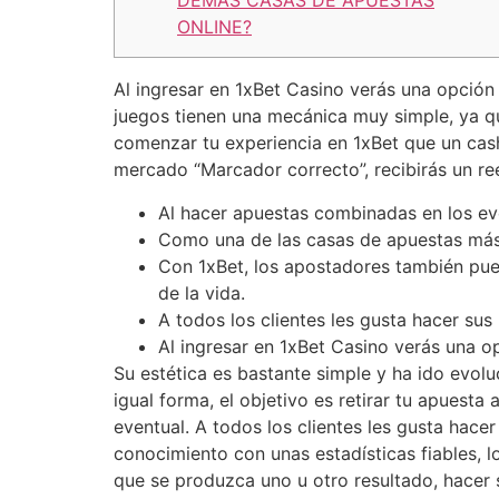
ONLINE?
Al ingresar en 1xBet Casino verás una opción e
juegos tienen una mecánica muy simple, ya qu
comenzar tu experiencia en 1xBet que un cash
mercado “Marcador correcto”, recibirás un re
Al hacer apuestas combinadas en los ev
Como una de las casas de apuestas más i
Con 1xBet, los apostadores también pued
de la vida.
A todos los clientes les gusta hacer sus
Al ingresar en 1xBet Casino verás una op
Su estética es bastante simple y ha ido evol
igual forma, el objetivo es retirar tu apuest
eventual. A todos los clientes les gusta hace
conocimiento con unas estadísticas fiables, l
que se produzca uno u otro resultado, hacer 