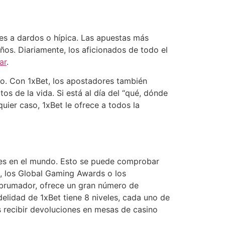
es a dardos o hípica. Las apuestas más
os. Diariamente, los aficionados de todo el
ar
.
ro. Con 1xBet, los apostadores también
os de la vida. Si está al día del “qué, dónde
uier caso, 1xBet le ofrece a todos la
eres en el mundo. Esto se puede comprobar
, los Global Gaming Awards o los
abrumador, ofrece un gran número de
elidad de 1xBet tiene 8 niveles, cada uno de
s recibir devoluciones en mesas de casino