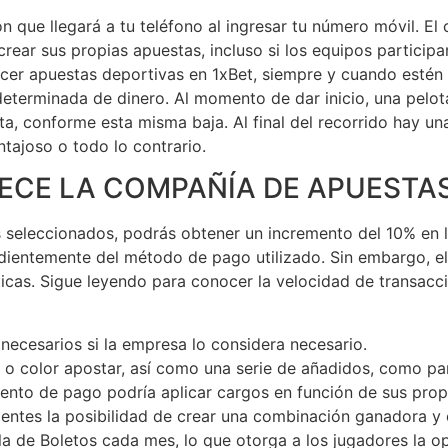
n que llegará a tu teléfono al ingresar tu número móvil. El
crear sus propias apuestas, incluso si los equipos participan
acer apuestas deportivas en 1xBet, siempre y cuando estén 
determinada de dinero. Al momento de dar inicio, una pelo
a, conforme esta misma baja. Al final del recorrido hay un
ntajoso o todo lo contrario.
ECE LA COMPAÑÍA DE APUESTAS
 seleccionados, podrás obtener un incremento del 10% en 
ndientemente del método de pago utilizado. Sin embargo, e
ticas. Sigue leyendo para conocer la velocidad de transacc
necesarios si la empresa lo considera necesario.
 o color apostar, así como una serie de añadidos, como pa
ento de pago podría aplicar cargos en función de sus propi
lientes la posibilidad de crear una combinación ganadora y
a de Boletos cada mes, lo que otorga a los jugadores la o