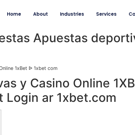
Home
About
Industries
Services
Ca
stas Apuestas deportiv
Online 1xBet ᐉ 1xbet com
vas y Casino Online 1
 Login ar 1xbet.com