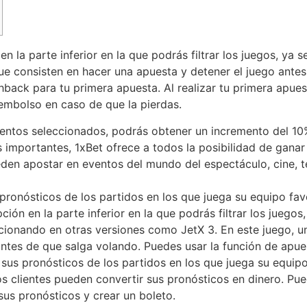
n la parte inferior en la que podrás filtrar los juegos, ya
e consisten en hacer una apuesta y detener el juego antes
back para tu primera apuesta. Al realizar tu primera apuest
embolso en caso de que la pierdas.
entos seleccionados, podrás obtener un incremento del 10%
mportantes, 1xBet ofrece a todos la posibilidad de ganar 
en apostar en eventos del mundo del espectáculo, cine, te
 pronósticos de los partidos en los que juega su equipo fav
ción en la parte inferior en la que podrás filtrar los juego
ucionando en otras versiones como JetX 3. En este juego, 
a antes de que salga volando. Puedes usar la función de ap
r sus pronósticos de los partidos en los que juega su equip
os clientes pueden convertir sus pronósticos en dinero. Pu
sus pronósticos y crear un boleto.