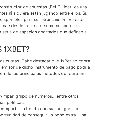
 constructor de apuestas (Bet Builder) es una
tes ni siquiera están jugando entre ellos. Sí,
disponibles para su retransmisión. En este
ta cae desde la cima de una cascada con
a serie de espacios apartados que definen el
 1XBET?
las cuotas. Cabe destacar que 1xBet no cobra
l emisor de dicho instrumento de pago podría
ión de los principales métodos de retiro en
r/impar, grupo de números… entre otros.
as políticas.
 compartir su boleto con sus amigos. La
portunidad de conseguir un bono extra. Una