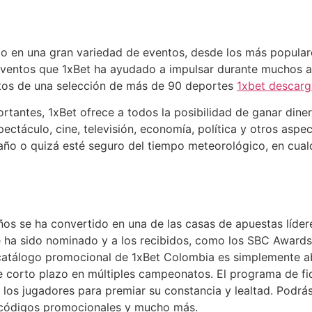
do en una gran variedad de eventos, desde los más popular
eventos que 1xBet ha ayudado a impulsar durante muchos añ
os de una selección de más de 90 deportes
1xbet descarg
tantes, 1xBet ofrece a todos la posibilidad de ganar dine
táculo, cine, televisión, economía, política y otros aspect
año o quizá esté seguro del tiempo meteorológico, en cualq
años se ha convertido en una de las casas de apuestas líd
e ha sido nominado y a los recibidos, como los SBC Awards
l catálogo promocional de 1xBet Colombia es simplemente 
e corto plazo en múltiples campeonatos. El programa de fid
 los jugadores para premiar su constancia y lealtad. Podrá
e códigos promocionales y mucho más.