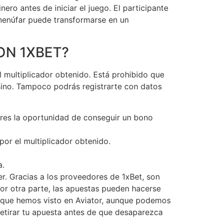
ero antes de iniciar el juego. El participante
l nenúfar puede transformarse en un
ON 1XBET?
l multiplicador obtenido. Está prohibido que
asino. Tampoco podrás registrarte con datos
ores la oportunidad de conseguir un bono
por el multiplicador obtenido.
a.
er. Gracias a los proveedores de 1xBet, son
or otra parte, las apuestas pueden hacerse
la que hemos visto en Aviator, aunque podemos
retirar tu apuesta antes de que desaparezca