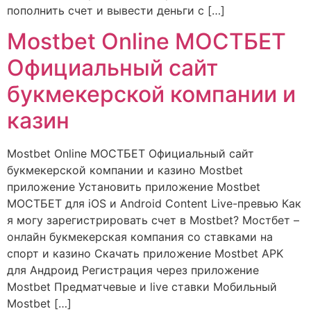
пополнить счет и вывести деньги с […]
Mostbet Online МОСТБЕТ
Официальный сайт
букмекерской компании и
казин
Mostbet Online МОСТБЕТ Официальный сайт
букмекерской компании и казино Mostbet
приложение Установить приложение Mostbet
МОСТБЕТ для iOS и Android Content Live-превью Как
я могу зарегистрировать счет в Mostbet? Мостбет –
онлайн букмекерская компания со ставками на
спорт и казино Скачать приложение Mostbet APK
для Андроид Регистрация через приложение
Mostbet Предматчевые и live ставки Мобильный
Mostbet […]