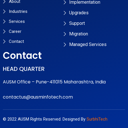
About
Implementation
Industries
Upgrades
Services
Support
Career
Migration
Contact
Managed Services
Contact
HEAD QUARTER
AUSM Office – Pune-411015 Maharashtra, India
contactus@ausminfotech.com
© 2022 AUSM Rights Reserved. Designed By
SurbhiTech