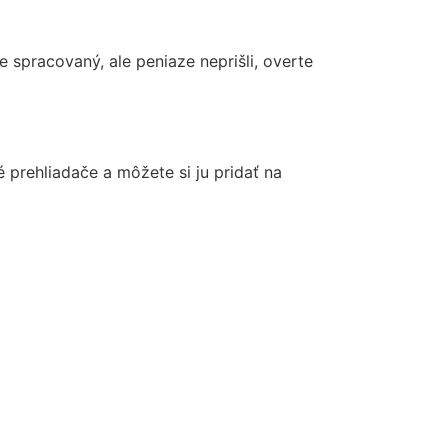
je spracovaný, ale peniaze neprišli, overte
 prehliadače a môžete si ju pridať na