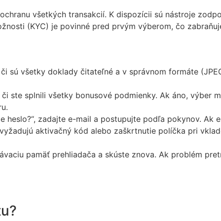
chranu všetkých transakcií. K dispozícii sú nástroje zodpov
tožnosti (KYC) je povinné pred prvým výberom, čo zabraňuj
 či sú všetky doklady čitateľné a v správnom formáte (JPEG
, či ste splnili všetky bonusové podmienky. Ak áno, výber 
ru.
te heslo?“, zadajte e-mail a postupujte podľa pokynov. Ak e
yžadujú aktivačný kód alebo zaškrtnutie políčka pri vklad
vaciu pamäť prehliadača a skúste znova. Ak problém pret
tu?