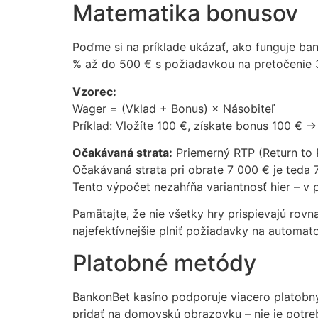
Matematika bonusov
Poďme si na príklade ukázať, ako funguje ba
% až do 500 € s požiadavkou na pretočenie 3
Vzorec:
Wager = (Vklad + Bonus) × Násobiteľ
Príklad: Vložíte 100 €, získate bonus 100 €
Očakávaná strata:
Priemerný RTP (Return to P
Očakávaná strata pri obrate 7 000 € je teda 
Tento výpočet nezahŕňa variantnosť hier – v 
Pamätajte, že nie všetky hry prispievajú rov
najefektívnejšie plniť požiadavky na automat
Platobné metódy
BankonBet kasíno podporuje viacero platobný
pridať na domovskú obrazovku – nie je potre