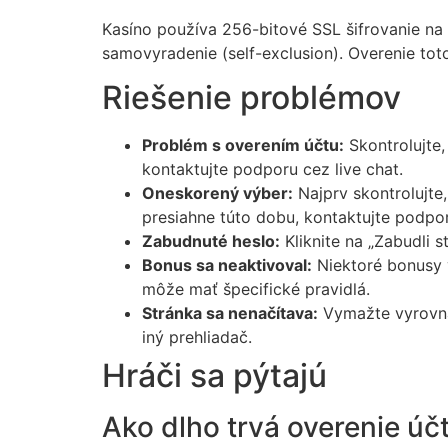
Kasíno používa 256-bitové SSL šifrovanie na o
samovyradenie (self-exclusion). Overenie to
Riešenie problémov
Problém s overením účtu:
Skontrolujte,
kontaktujte podporu cez live chat.
Oneskorený výber:
Najprv skontrolujte
presiahne túto dobu, kontaktujte podpo
Zabudnuté heslo:
Kliknite na „Zabudli s
Bonus sa neaktivoval:
Niektoré bonusy v
môže mať špecifické pravidlá.
Stránka sa nenačítava:
Vymažte vyrovná
iný prehliadač.
Hráči sa pýtajú
Ako dlho trvá overenie úč