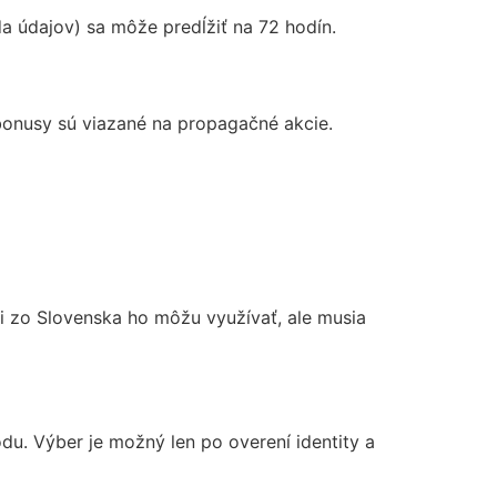
a údajov) sa môže predĺžiť na 72 hodín.
 bonusy sú viazané na propagačné akcie.
i zo Slovenska ho môžu využívať, ale musia
du. Výber je možný len po overení identity a