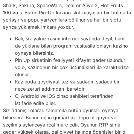
Shark, Sakura, SpaceWars, Deal or Alive 2, Hot Fruits
100 və s. Bütün Pin-Up kazino slot maşınları bir bölmədə
yerləşir və populyar/yenilərə bölünür və hər bir slotu
ayrıca yükləmək imkanı yoxdur.
Bəli, siz yalnız rəsmi internet saytında deyil, həm
də yüklənə bilən proqram vasitəsilə onlayn kazino
oynaya bilərsiniz.
Pin Up şirkətinin fəaliyyəti kifayət qədər uzundur
və o, kazinonun bir çox üstünlükləri ilə xarakterizə
olunur.
Kazinoda qeydiyyat tez və sadədir, sadəcə bir
neçə zəruri addımdan ibarətdir.
O, Android və iOS cihaz sahibləri tərəfindən
istifadə edilə bilər.
Siz ödənişli olaraq tamamilə bütün oyunları oynaya
bilərsiniz. Bunun üçün qumarbaz depozit qoyur və
seçilmiş əyləncəyə real mərc edir. Oyunun RTP-si nə
qədər yüksək olarsa, qalibiyyət halında ödənişlər bir o