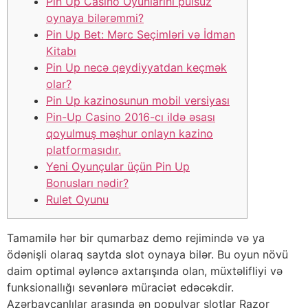
Pin Up Casino Oyunlarını pulsuz
oynaya bilərəmmi?
Pin Up Bet: Mərc Seçimləri və İdman
Kitabı
Pin Up necə qeydiyyatdan keçmək
olar?
Pin Up kazinosunun mobil versiyası
Pin-Up Casino 2016-cı ildə əsası
qoyulmuş məşhur onlayn kazino
platformasıdır.
Yeni Oyunçular üçün Pin Up
Bonusları nədir?
Rulet Oyunu
Tamamilə hər bir qumarbaz demo rejimində və ya
ödənişli olaraq saytda slot oynaya bilər. Bu oyun növü
daim optimal əyləncə axtarışında olan, müxtəlifliyi və
funksionallığı sevənlərə müraciət edəcəkdir.
Azərbaycanlılar arasında ən populyar slotlar Razor