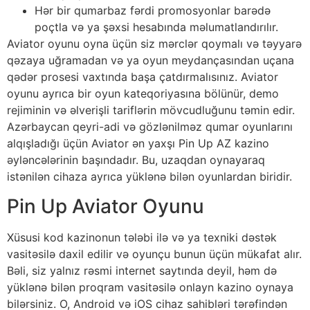
Hər bir qumarbaz fərdi promosyonlar barədə
poçtla və ya şəxsi hesabında məlumatlandırılır.
Aviator oyunu oyna üçün siz mərclər qoymalı və təyyarə
qəzaya uğramadan və ya oyun meydançasından uçana
qədər prosesi vaxtında başa çatdırmalısınız. Aviator
oyunu ayrıca bir oyun kateqoriyasına bölünür, demo
rejiminin və əlverişli tariflərin mövcudluğunu təmin edir.
Azərbaycan qeyri-adi və gözlənilməz qumar oyunlarını
alqışladığı üçün Aviator ən yaxşı Pin Up AZ kazino
əyləncələrinin başındadır. Bu, uzaqdan oynayaraq
istənilən cihaza ayrıca yüklənə bilən oyunlardan biridir.
Pin Up Aviator Oyunu
Xüsusi kod kazinonun tələbi ilə və ya texniki dəstək
vasitəsilə daxil edilir və oyunçu bunun üçün mükafat alır.
Bəli, siz yalnız rəsmi internet saytında deyil, həm də
yüklənə bilən proqram vasitəsilə onlayn kazino oynaya
bilərsiniz. O, Android və iOS cihaz sahibləri tərəfindən