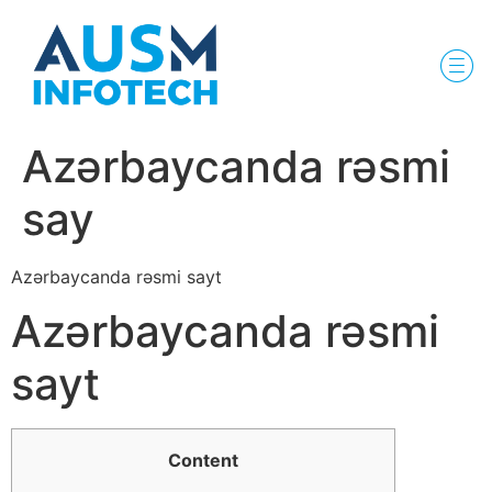
Azərbaycanda rəsmi
say
Azərbaycanda rəsmi sayt
Azərbaycanda rəsmi
sayt
Content