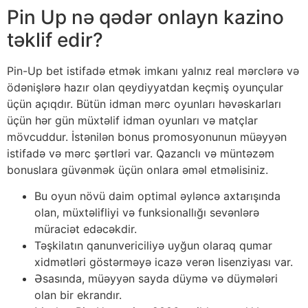
Pin Up nə qədər onlayn kazino
təklif edir?
Pin-Up bet istifadə etmək imkanı yalnız real mərclərə və
ödənişlərə hazır olan qeydiyyatdan keçmiş oyunçular
üçün açıqdır. Bütün idman mərc oyunları həvəskarları
üçün hər gün müxtəlif idman oyunları və matçlar
mövcuddur. İstənilən bonus promosyonunun müəyyən
istifadə və mərc şərtləri var. Qazanclı və müntəzəm
bonuslara güvənmək üçün onlara əməl etməlisiniz.
Bu oyun növü daim optimal əyləncə axtarışında
olan, müxtəlifliyi və funksionallığı sevənlərə
müraciət edəcəkdir.
Təşkilatın qanunvericiliyə uyğun olaraq qumar
xidmətləri göstərməyə icazə verən lisenziyası var.
Əsasında, müəyyən sayda düymə və düymələri
olan bir ekrandır.