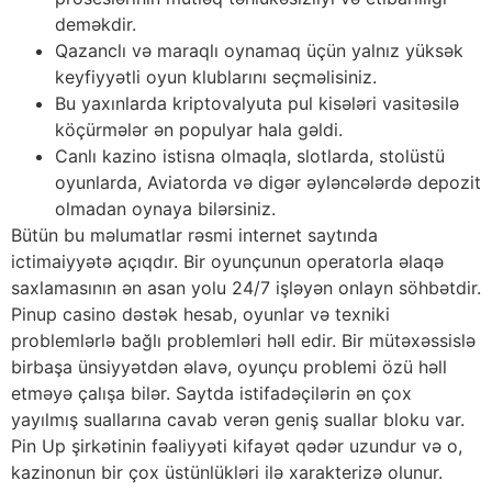
deməkdir.
Qazanclı və maraqlı oynamaq üçün yalnız yüksək
keyfiyyətli oyun klublarını seçməlisiniz.
Bu yaxınlarda kriptovalyuta pul kisələri vasitəsilə
köçürmələr ən populyar hala gəldi.
Canlı kazino istisna olmaqla, slotlarda, stolüstü
oyunlarda, Aviatorda və digər əyləncələrdə depozit
olmadan oynaya bilərsiniz.
Bütün bu məlumatlar rəsmi internet saytında
ictimaiyyətə açıqdır. Bir oyunçunun operatorla əlaqə
saxlamasının ən asan yolu 24/7 işləyən onlayn söhbətdir.
Pinup casino dəstək hesab, oyunlar və texniki
problemlərlə bağlı problemləri həll edir. Bir mütəxəssislə
birbaşa ünsiyyətdən əlavə, oyunçu problemi özü həll
etməyə çalışa bilər. Saytda istifadəçilərin ən çox
yayılmış suallarına cavab verən geniş suallar bloku var.
Pin Up şirkətinin fəaliyyəti kifayət qədər uzundur və o,
kazinonun bir çox üstünlükləri ilə xarakterizə olunur.