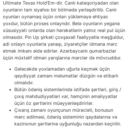
Ultimate Texas Hold’Em-dir. Canlı kateqoriyadan olan
oyunların tam siyahısı bir bölmədə yerləşdirilib. Canlı
oyunları oynamaq üçün onları yükləməyə ehtiyac
yoxdur, bütün proses onlayndır. Belə oyunların yeganə
xüsusiyyəti onlarda olan hərəkətlərin yalnız real pul üçün
olmasıdır. Pin Up şirkəti çoxşaxəli fəaliyyətlə məşğuldur,
adi onlayn oyunlarla yanaşı, ziyarətçilər idmana mərc
etmək imkanı əldə edirlər. Azərbaycanlı qumarbazlar
üçün müxtəlif idman yarışlarına mərclər də mövcuddur.
Gələcəkdə yoxlamadan uğurla keçmək üçün
qeydiyyat zamanı məlumatlar düzgün və etibarlı
olmalıdır.
Bütün ödəniş sistemlərində istifadə şərtləri, giriş /
çıxış məhdudiyyətləri var, həmçinin əməliyyatlar
üçün öz şərtlərini müəyyənləşdirirlər.
Çıxarış zamanı oyunçunun müraciəti, bonusun
mərc edilməsi, ödəniş sisteminin qaydalarına və
kazinonun şərtlərinə uyğunluğu nəzərdən keçirilir.