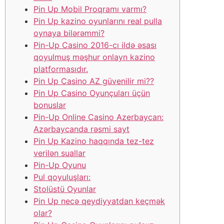
Pin Up Mobil Proqramı varmı?
Pin Up kazino oyunlarını real pulla
oynaya bilərəmmi?
Pin-Up Casino 2016-cı ildə əsası
qoyulmuş məşhur onlayn kazino
platformasıdır.
Pin Up Casino AZ güvenilir mi??
Pin Up Casino Oyunçuları üçün
bonuslar
Pin-Up Online Casino Azerbaycan:
Azərbaycanda rəsmi sayt
Pin Up Kazino haqqında tez-tez
verilən suallar
Pin-Up Oyunu
Pul qoyuluşları:
Stolüstü Oyunlar
Pin Up necə qeydiyyatdan keçmək
olar?