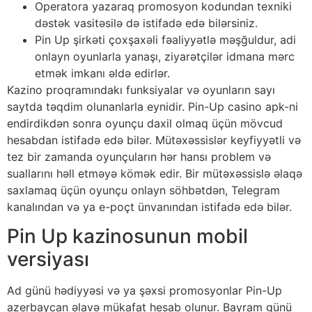
Operatora yazaraq promosyon kodundan texniki
dəstək vasitəsilə də istifadə edə bilərsiniz.
Pin Up şirkəti çoxşaxəli fəaliyyətlə məşğuldur, adi
onlayn oyunlarla yanaşı, ziyarətçilər idmana mərc
etmək imkanı əldə edirlər.
Kazino proqramındakı funksiyalar və oyunların sayı
saytda təqdim olunanlarla eynidir. Pin-Up casino apk-ni
endirdikdən sonra oyunçu daxil olmaq üçün mövcud
hesabdan istifadə edə bilər. Mütəxəssislər keyfiyyətli və
tez bir zamanda oyunçuların hər hansı problem və
suallarını həll etməyə kömək edir. Bir mütəxəssislə əlaqə
saxlamaq üçün oyunçu onlayn söhbətdən, Telegram
kanalından və ya e-poçt ünvanından istifadə edə bilər.
Pin Up kazinosunun mobil
versiyası
Ad günü hədiyyəsi və ya şəxsi promosyonlar Pin-Up
azerbaycan əlavə mükafat hesab olunur. Bayram günü