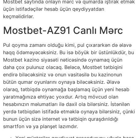
Mostbet saytında onlayn mərc və qumarda iştirak etmək
üçün istifadəçilər hesab üçün qeydiyyatdan
keçməlidirlər.
Mostbet-AZ91 Canlı Mərc
Pul qoyma zamanı olduğu kimi, pul çıxararkən də əlavə
haqq ödəməyəcəksiniz. Bu isə böyük bir üstünlükdür, bu
Mostbet kazino siyasəti nəticəsində oynamaq üçün
daha çox pulunuz olacaq. Beləcə, Mostbet tətbiqini
endirə biləcəksiniz və onun vasitəsilə bu kazinonun
bütün qumar oyunlarını oynaya biləcəksiniz. Əlavə
olaraq, tətbiqdə oynamağa başlamaq üçün yeni hesab
yaratmağınıza ehtiyac yoxdur. Artıq mövcud olan
hesabınızın məlumatları ilə daxil ola bilərsiniz. İstənilən
yerdə tətbiqdən istifadə etməklə oynaya bilərsiniz, çünki
bunun üçün sizə internet və tətbiqin quraşdırıldığı
smartfon və ya planşet lazımdır.