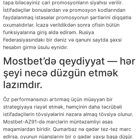
tapa biləcəyiniz cari promosyonların siyahısı verilir.
İstifadəçilər bonuslardan və promosyon kodlarından
faydalanmaq istəsələr promosyonun şərtlərini diqqətlə
oxumalıdırlar. İcazə verildikdən sonra ofisin bütün
funksiyalarına giriş əldə edirəm. Rusiya
Federasiyasındakı bir dəniz və qanuni saytda şəxsi
hesabın girmə üsulu eynidır.
Mostbet’də qeydiyyat — hər
şeyi necə düzgün etmək
lazımdır.
Öz performansınızı artırmaq üçün müəyyən bir
strategiyaya riayət etmək, həmçinin daha təcrübəli
istifadəçilərin tövsiyələrini nəzərə almaq tövsiyə olunur.
Mostbet-AZ91-də mərclərin müntəzəmliyi əsas
məqamlardan biridir. Qumarbaz nə qədər tez-tez mərc
edirsə, oyunun nüanslarını bir o qədər yaxşı başa düşür.