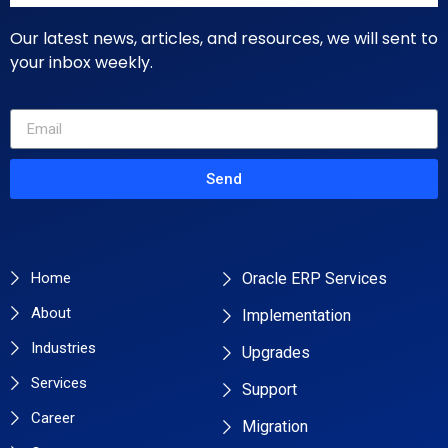
Our latest news, articles, and resources, we will sent to
your inbox weekly.
Send
Primary Pages
Services
Home
Oracle ERP Services
About
Implementation
Industries
Upgrades
Services
Support
Career
Migration