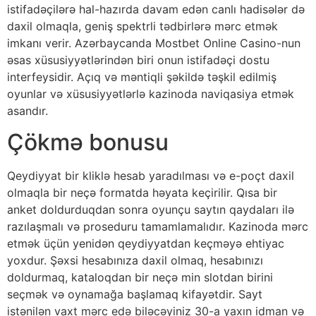
istifadəçilərə hal-hazırda davam edən canlı hadisələr də
daxil olmaqla, geniş spektrli tədbirlərə mərc etmək
imkanı verir. Azərbaycanda Mostbet Online Casino-nun
əsas xüsusiyyətlərindən biri onun istifadəçi dostu
interfeysidir. Açıq və məntiqli şəkildə təşkil edilmiş
oyunlar və xüsusiyyətlərlə kazinoda naviqasiya etmək
asandır.
Çökmə bonusu
Qeydiyyat bir kliklə hesab yaradılması və e-poçt daxil
olmaqla bir neçə formatda həyata keçirilir. Qısa bir
anket doldurduqdan sonra oyunçu saytın qaydaları ilə
razılaşmalı və proseduru tamamlamalıdır. Kazinoda mərc
etmək üçün yenidən qeydiyyatdan keçməyə ehtiyac
yoxdur. Şəxsi hesabınıza daxil olmaq, hesabınızı
doldurmaq, kataloqdan bir neçə min slotdan birini
seçmək və oynamağa başlamaq kifayətdir. Sayt
istənilən vaxt mərc edə biləcəyiniz 30-a yaxın idman və