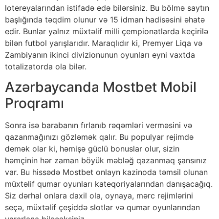
lotereyalarından istifadə edə bilərsiniz. Bu bölmə saytın
başlığında təqdim olunur və 15 idman hadisəsini əhatə
edir. Bunlar yalnız müxtəlif milli çempionatlarda keçirilə
bilən futbol yarışlarıdır. Maraqlıdır ki, Premyer Liqa və
Zambiyanın ikinci divizionunun oyunları eyni vaxtda
totalizatorda ola bilər.
Azərbaycanda Mostbet Mobil
Proqramı
Sonra isə barabanın fırlanıb rəqəmləri verməsini və
qazanmağınızı gözləmək qalır. Bu populyar rejimdə
demək olar ki, həmişə güclü bonuslar olur, sizin
həmçinin hər zaman böyük məbləğ qazanmaq şansınız
var. Bu hissədə Mostbet onlayn kazinoda təmsil olunan
müxtəlif qumar oyunları kateqoriyalarından danışacağıq.
Siz dərhal onlara daxil ola, oynaya, mərc rejimlərini
seçə, müxtəlif çeşiddə slotlar və qumar oyunlarından