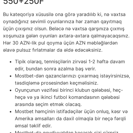
550+250F
Bu kateqoriya xüsusilə ona görə yaradılıb ki, nə vaxtsa
oynadığınız sevimli oyunlarınıza hər zaman qayıtmaq
üçün çıxışınız olsun. Beləcə nə vaxtsa qarşınıza çıxmış
xoşunuza gələn oyunları axtara-axtara qalmayacaqsınız.
Hər 30 AZN-lik pul qoyma üçün AZN məbləğlərdən
əlavə pulsuz fırlatmalar da əldə edəcəksiniz.
Tipik olaraq, tennisçilərin zirvəsi 1-2 həftə davam
edir, bundan sonra azalma baş verir.
Mostbet-dən qazanclarınızı çıxarmaq istəyirsinizsə,
təsdiqləmə prosesindən keçməlisiniz.
Oyunçunun vəzifəsi birinci klubun qələbəsi, heç-
heçə və ya ikinci futbol komandasının qələbəsi
arasında seçim etmək olacaq.
Mostbet həmçinin istifadəçilər üçün onluq, kəsr və
Amerika əmsalları da daxil olmaqla bir neçə fərqli
əmsal təklif edir.
Mostbet-də qeydiyyatdan keçərək sizi sürpriz