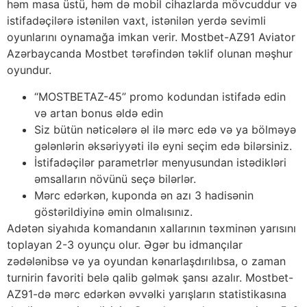
həm masa üstü, həm də mobil cihazlarda mövcuddur və
istifadəçilərə istənilən vaxt, istənilən yerdə sevimli
oyunlarını oynamağa imkan verir. Mostbet-AZ91 Aviator
Azərbaycanda Mostbet tərəfindən təklif olunan məşhur
oyundur.
“MOSTBETAZ-45” promo kodundan istifadə edin
və artan bonus əldə edin
Siz bütün nəticələrə əl ilə mərc edə və ya bölməyə
gələnlərin əksəriyyəti ilə eyni seçim edə bilərsiniz.
İstifadəçilər parametrlər menyusundan istədikləri
əmsalların növünü seçə bilərlər.
Mərc edərkən, kuponda ən azı 3 hadisənin
göstərildiyinə əmin olmalısınız.
Adətən siyahıda komandanın xallarının təxminən yarısını
toplayan 2-3 oyunçu olur. Əgər bu idmançılar
zədələnibsə və ya oyundan kənarlaşdırılıbsa, o zaman
turnirin favoriti belə qalib gəlmək şansı azalır. Mostbet-
AZ91-də mərc edərkən əvvəlki yarışların statistikasına