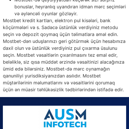
bonuslar, heyranlıq uyandıran idman mərc seçimləri
və əyləncəli oyunlar gözləyir.
Mostbet kredit kartları, elektron pul kisələri, bank
köçürmələri və s. Sadəcə üstünlük verdiyiniz metodu
seçin və depozit qoymaq üçün təlimatlara əməl edin.
Mostbet-dən uduşlarınızı geri götürmək üçün hesabınıza
daxil olun və üstünlük verdiyiniz pul çıxarma üsulunu
seçin. Mostbet vəsaitlərin çıxarılmasını tez emal edir,
beləliklə, siz qısa müddət ərzində vəsaitinizi alacağınıza
ümid edə bilərsiniz. Mostbet-də mərc oynamağın
qanuniliyi yurisdiksiyanızdan asılıdır. Mostbet
müştərilərinin məlumatlarını və vəsaitlərini qorumaq
üçün ən müasir təhlükəsizlik tədbirlərindən istifadə edir.