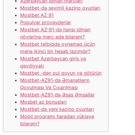
Azerbaycan İdman mərcləri
Mostbet-də sevimli kazino oyunları
Mostbet AZ 91
Populyar provayderlər
Mostbet AZ-91-də hansı idman
növlərinə mərc edə bilərəm?
Mostbet tətbiqdə oynamaq üçün
mənə ikinci bir hesab lazımdır?
Mostbet Azerbaycan giriş və
qeydiyyatı
Mostbet -dən pul qoyun və götürün
Mostbet-AZ91-də Əmanətlərin
Qoyulması Və Çıxarılması
Mostbet-AZ91-də Əsas Əmsallar
Mosbet az bonusları
Mostbet-də yeni kazino oyunları
Mobil proqramı haradan yükləyə
bilərəm?