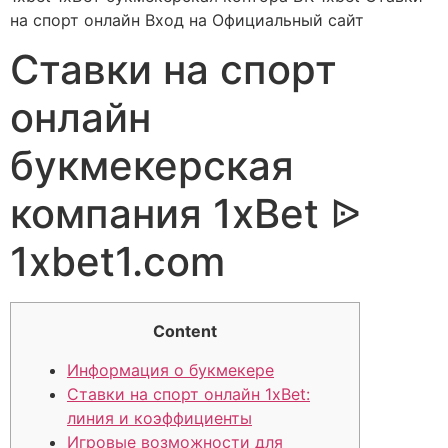
на спорт онлайн Вход на Официальный сайт
Ставки на спорт
онлайн
букмекерская
компания 1xBet ᐉ
1xbet1.com
Content
Информация о букмекере
Ставки на спорт онлайн 1xBet:
линия и коэффициенты
Игровые возможности для