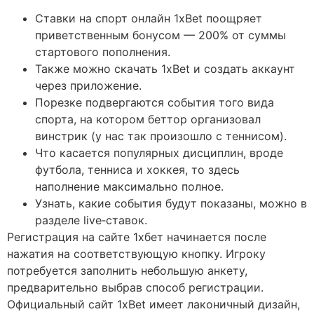
Ставки на спорт онлайн 1xBet поощряет
приветственным бонусом — 200% от суммы
стартового пополнения.
Также можно скачать 1xBet и создать аккаунт
через приложение.
Порезке подвергаются события того вида
спорта, на котором беттор организовал
винстрик (у нас так произошло с теннисом).
Что касается популярных дисциплин, вроде
футбола, тенниса и хоккея, то здесь
наполнение максимально полное.
Узнать, какие события будут показаны, можно в
разделе live‑ставок.
Регистрация на сайте 1хбет начинается после
нажатия на соответствующую кнопку. Игроку
потребуется заполнить небольшую анкету,
предварительно выбрав способ регистрации.
Официальный сайт 1xBet имеет лаконичный дизайн,