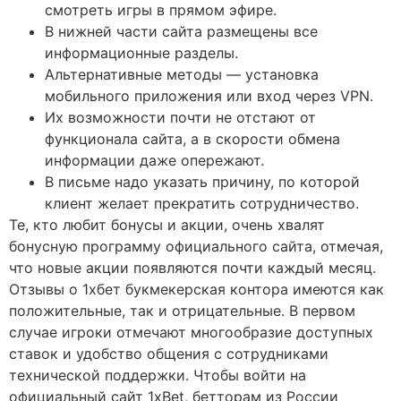
смотреть игры в прямом эфире.
В нижней части сайта размещены все
информационные разделы.
Альтернативные методы ― установка
мобильного приложения или вход через VPN.
Их возможности почти не отстают от
функционала сайта, а в скорости обмена
информации даже опережают.
В письме надо указать причину, по которой
клиент желает прекратить сотрудничество.
Те, кто любит бонусы и акции, очень хвалят
бонусную программу официального сайта, отмечая,
что новые акции появляются почти каждый месяц.
Отзывы о 1хбет букмекерская контора имеются как
положительные, так и отрицательные. В первом
случае игроки отмечают многообразие доступных
ставок и удобство общения с сотрудниками
технической поддержки. Чтобы войти на
официальный сайт 1xBet, бетторам из России