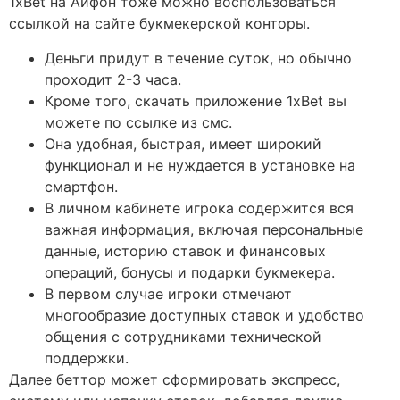
1xBet на Айфон тоже можно воспользоваться
ссылкой на сайте букмекерской конторы.
Деньги придут в течение суток, но обычно
проходит 2-3 часа.
Кроме того, скачать приложение 1xBet вы
можете по ссылке из смс.
Она удобная, быстрая, имеет широкий
функционал и не нуждается в установке на
смартфон.
В личном кабинете игрока содержится вся
важная информация, включая персональные
данные, историю ставок и финансовых
операций, бонусы и подарки букмекера.
В первом случае игроки отмечают
многообразие доступных ставок и удобство
общения с сотрудниками технической
поддержки.
Далее беттор может сформировать экспресс,