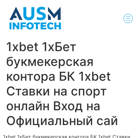
1xbet 1хБет
букмекерская
контора БК 1xbet
Ставки на спорт
онлайн Вход на
Официальный сай
1xbet 1хБет букмекерская контора БК 1xbet Ставки