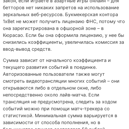
закон, если играете в азартные игры онлайн – для
бетторов нет никаких запретов на использование
зеркальных веб-ресурсов. Букмекерская контора
1xBet не может получить лицензию ФНС, потому что
она зарегистрирована в офшорной зоне – в
Кюрасао. Если бы она оформила лицензию, у нее бы
снизились коэффициенты, увеличилась комиссия за
ввод-вывод средств.
Сумма зависит от начального коэффициента и
текущего развития событий в поединке.
Авторизованные пользователи также могут
смотреть видеотрансляции многих событий – они
открываются либо в отдельном окне, либо
непосредственно около лайв-матча. Если
трансляция не предусмотрена, следить за ходом
событий можно при помощи матч-трекера со
статистикой. Минимальная сумма варьируется в
зависимости от способа пополнения, но в