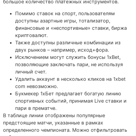
большое количество платежных инструментов.
Помимо ставок на спорт, пользователям
доступны азартные игры, тотализатор,
финансовые и «неспортивные» ставки, биржа
криптовалют.
Также доступны различные комбинации из
двух рынков – например, исход+фора.
Исключением могут служить бонусы 1xBet,
позволяющие заключать пари, не используя
личный счет.
Удалить аккаунт в несколько кликов на 1xbet
com невозможно.
Букмекер 1хБет предлагает богатую линию
спортивных событий, принимая Live ставки и
пари в прематче.
В таблице линии отображены популярные
предстоящие матчи, указанные в рамках
определенного чемпионата. Можно отфильтровать