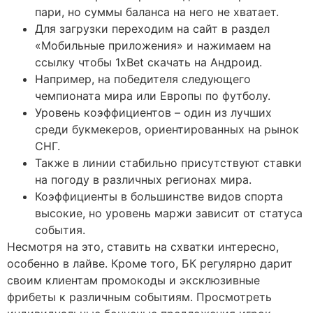
пари, но суммы баланса на него не хватает.
Для загрузки переходим на сайт в раздел
«Мобильные приложения» и нажимаем на
ссылку чтобы 1xBet скачать на Андроид.
Например, на победителя следующего
чемпионата мира или Европы по футболу.
Уровень коэффициентов – один из лучших
среди букмекеров, ориентированных на рынок
СНГ.
Также в линии стабильно присутствуют ставки
на погоду в различных регионах мира.
Коэффициенты в большинстве видов спорта
высокие, но уровень маржи зависит от статуса
события.
Несмотря на это, ставить на схватки интересно,
особенно в лайве. Кроме того, БК регулярно дарит
своим клиентам промокоды и эксклюзивные
фрибеты к различным событиям. Просмотреть