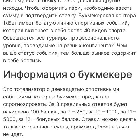
систему или цепочку ставок, добавляя другие
исходы. Чтобы оформить пари, необходимо ввести
сумму и подтвердить ставку. Букмекерская контора
1xБет имеет богатую линию спортивных событий,
которая включает в себя около 40 видов спорта.
Освещаются все турниры профессионального
уровня, проводимые на разных континентах. Чем
выше статус события, тем больше рынков содержит
в себе роспись.
Информация о букмекере
Это тотализатор с двенадцатью спортивными
событиями, которые букмекер предлагает
спрогнозировать. За 8 правильных ответов будет
начислено 100 баллов, за 9 – 250, за 10 – 1000, за 11 –
5000, за 12 – бонусных баллов. Ставки можно делать
только с основного счета, промокод 1xBet в зачет
не идет.