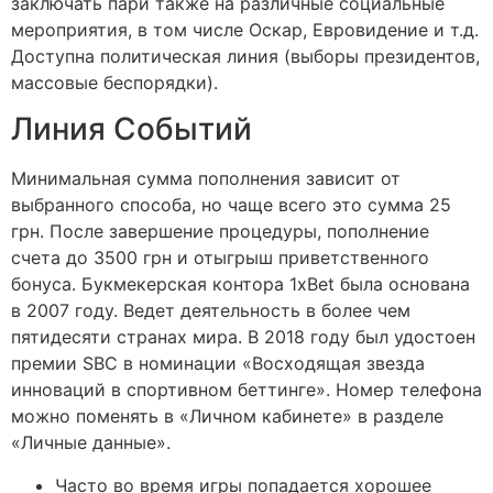
заключать пари также на различные социальные
мероприятия, в том числе Оскар, Евровидение и т.д.
Доступна политическая линия (выборы президентов,
массовые беспорядки).
Линия Событий
Минимальная сумма пополнения зависит от
выбранного способа, но чаще всего это сумма 25
грн. После завершение процедуры, пополнение
счета до 3500 грн и отыгрыш приветственного
бонуса. Букмекерская контора 1xBet была основана
в 2007 году. Ведет деятельность в более чем
пятидесяти странах мира. В 2018 году был удостоен
премии SBC в номинации «Восходящая звезда
инноваций в спортивном беттинге». Номер телефона
можно поменять в «Личном кабинете» в разделе
«Личные данные».
Часто во время игры попадается хорошее